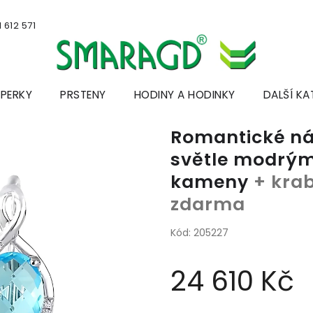
 612 571
ŠPERKY
PRSTENY
HODINY A HODINKY
DALŠÍ KA
Romantické náu
světle modrým
kameny
+ krab
zdarma
Kód:
205227
24 610 Kč
Měrná