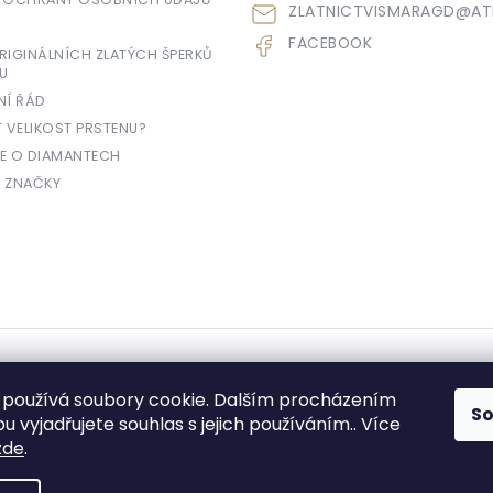
ZLATNICTVISMARAGD
@
AT
FACEBOOK
IGINÁLNÍCH ZLATÝCH ŠPERKŮ
U
NÍ ŘÁD
T VELIKOST PRSTENU?
E O DIAMANTECH
 ZNAČKY
yhrazena.
používá soubory cookie. Dalším procházením
S
 vyjadřujete souhlas s jejich používáním.. Více
zde
.
e prodávající povinen vystavit kupujícímu účtenku. Zároveň je povinen zae