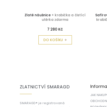
ata se
Zlaté náušnice
+ krabička a čistící
Safíro
cí utěrka
utěrka zdarma
krabi
7 280 Kč
DO KOŠÍKU
Z
á
p
a
Informa
ZLATNICTVÍ SMARAGD
t
í
JAK NAKU
OBCHODNÍ
SMARAGD® je registrovaná
PODMÍNKY