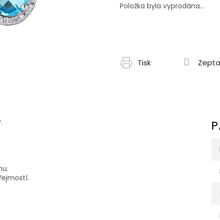
cena:
Položka byla vyprodána…
Tisk
Zepta
.
P
nu.
řejmostí.