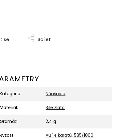
t se
Sdílet
ARAMETRY
Kategorie
:
Náušnice
Materiál
:
Bílé zlato
Gramáž
:
2,4 g
Ryzost
:
Au 14 karátů, 585/1000