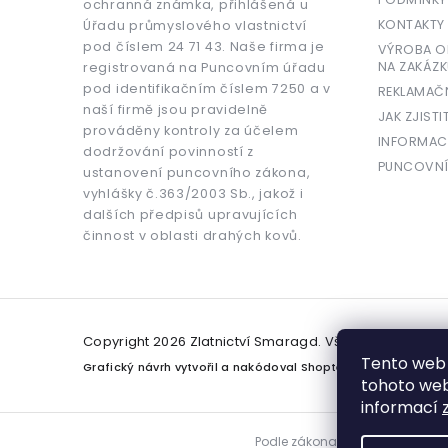
ochranná známka, přihlášená u
KONTAKTY
Úřadu průmyslového vlastnictví
pod číslem 24 71 43. Naše firma je
VÝROBA OR
NA ZAKÁZK
registrovaná na Puncovním úřadu
pod identifikačním číslem 7250 a v
REKLAMAČ
naší firmě jsou pravidelně
JAK ZJISTI
prováděny kontroly za účelem
INFORMAC
dodržování povinností z
PUNCOVNÍ
ustanovení puncovního zákona,
vyhlášky č.363/2003 Sb., jakož i
dalších předpisů upravujících
činnost v oblasti drahých kovů.
Copyright 2026
Zlatnictví Smaragd
. Všechna práva v
Tento web 
Grafický návrh vytvořil a nakódoval
Shoptetak.cz
tohoto webu
informací
Podle zákona o evidenci tržeb j