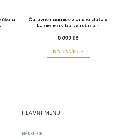
bička a
Čarovné náušnice z bílého zlata s
Zlaté n
a
kamenem v barvě rubínu
+
č
krabička a čistící utěrka zdarma
8 090 Kč
DO KOŠÍKU
HLAVNÍ MENU
NÁUŠNICE