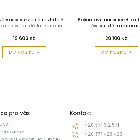
vé náušnice z bílého zlata
+
Briliantové náušnice + kra
čka a čistící utěrka zdarma
čistící utěrka zdarm
19 600 Kč
20 100 Kč
DO KOŠÍKU
DO KOŠÍKU
ce pro vás
Kontakt
POVAT
+420 571 612 571
 PODMÍNKY
+420 571 423 423
 OCHRANY OSOBNÍCH ÚDAJŮ