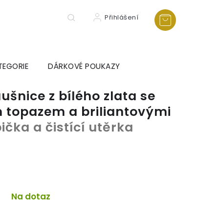
Přihlášení
TEGORIE
DÁRKOVÉ POUKAZY
šnice z bílého zlata se
 topazem a briliantovými
ička a čistící utěrka
Na dotaz