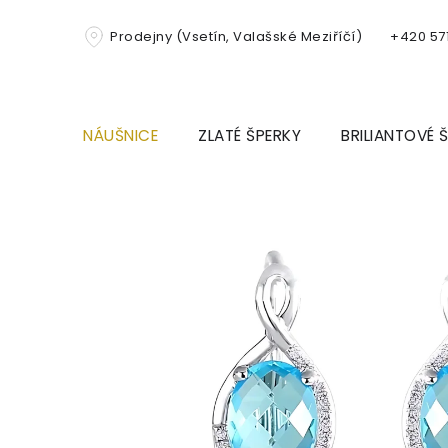
Přejít
na
Prodejny (Vsetín, Valašské Meziříčí)
+420 571
obsah
NÁUŠNICE
ZLATÉ ŠPERKY
BRILIANTOVÉ 