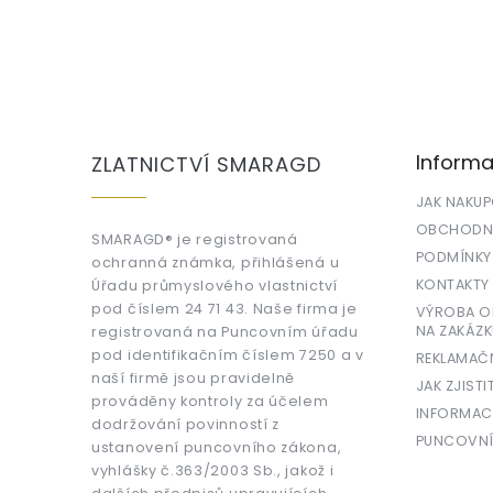
Z
á
p
a
Informa
ZLATNICTVÍ SMARAGD
t
í
JAK NAKU
OBCHODNÍ
SMARAGD® je registrovaná
PODMÍNKY
ochranná známka, přihlášená u
KONTAKTY
Úřadu průmyslového vlastnictví
pod číslem 24 71 43. Naše firma je
VÝROBA OR
NA ZAKÁZK
registrovaná na Puncovním úřadu
pod identifikačním číslem 7250 a v
REKLAMAČ
naší firmě jsou pravidelně
JAK ZJISTI
prováděny kontroly za účelem
INFORMAC
dodržování povinností z
PUNCOVNÍ
ustanovení puncovního zákona,
vyhlášky č.363/2003 Sb., jakož i