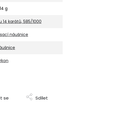
,14 g
u 14 karátů, 585/1000
isací náušnice
áušnice
irkon
t se
Sdílet