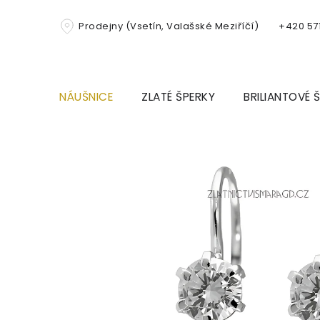
Přejít
na
Prodejny (Vsetín, Valašské Meziříčí)
+420 571
obsah
NÁUŠNICE
ZLATÉ ŠPERKY
BRILIANTOVÉ 