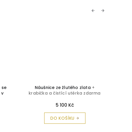
Previous
Next
 se
Náušnice ze žlutého zlata
+
Náušni
 v
krabička a čistící utěrka zdarma
+ kr
čka a
a
5 100 Kč
DO KOŠÍKU