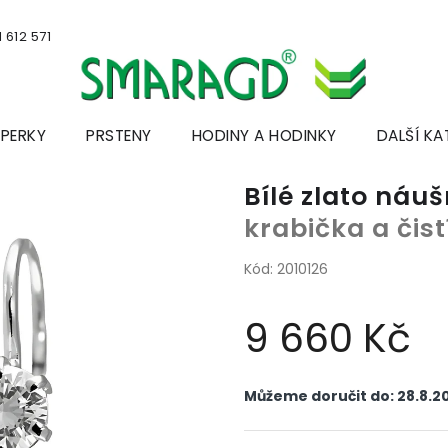
 612 571
ŠPERKY
PRSTENY
HODINY A HODINKY
DALŠÍ KA
Bílé zlato ná
krabička a čis
Kód:
2010126
9 660 Kč
Měrná
cena:
Můžeme doručit do:
28.8.2