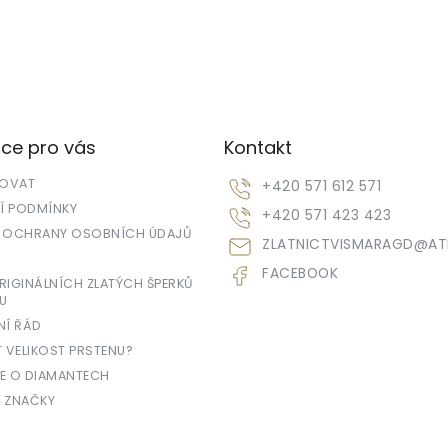
ce pro vás
Kontakt
POVAT
+420 571 612 571
 PODMÍNKY
+420 571 423 423
 OCHRANY OSOBNÍCH ÚDAJŮ
ZLATNICTVISMARAGD
@
AT
FACEBOOK
IGINÁLNÍCH ZLATÝCH ŠPERKŮ
U
NÍ ŘÁD
T VELIKOST PRSTENU?
E O DIAMANTECH
 ZNAČKY