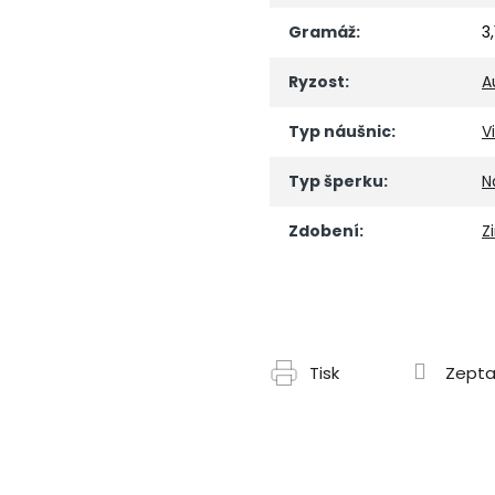
Gramáž
:
3
Ryzost
:
A
Typ náušnic
:
V
Typ šperku
:
N
Zdobení
:
Z
Tisk
Zepta