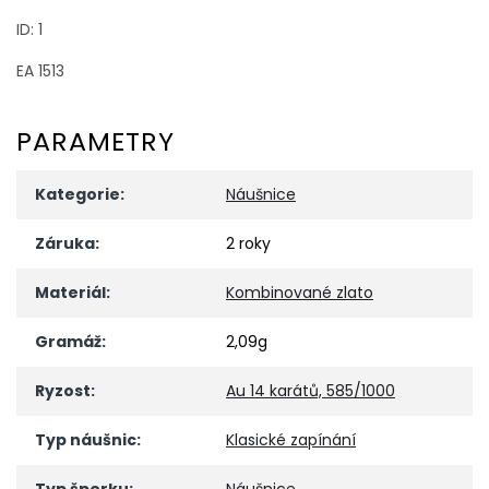
ID: 1
EA 1513
PARAMETRY
Kategorie
:
Náušnice
Záruka
:
2 roky
Materiál
:
Kombinované zlato
Gramáž
:
2,09g
Ryzost
:
Au 14 karátů, 585/1000
Typ náušnic
:
Klasické zapínání