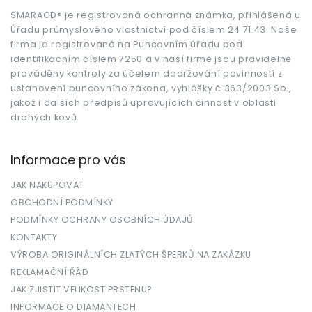
a
t
SMARAGD® je registrovaná ochranná známka, přihlášená u
Úřadu průmyslového vlastnictví pod číslem 24 71 43. Naše
í
firma je registrovaná na Puncovním úřadu pod
identifikačním číslem 7250 a v naší firmě jsou pravidelně
prováděny kontroly za účelem dodržování povinností z
ustanovení puncovního zákona, vyhlášky č.363/2003 Sb.,
jakož i dalších předpisů upravujících činnost v oblasti
drahých kovů.
Informace pro vás
JAK NAKUPOVAT
OBCHODNÍ PODMÍNKY
PODMÍNKY OCHRANY OSOBNÍCH ÚDAJŮ
KONTAKTY
VÝROBA ORIGINÁLNÍCH ZLATÝCH ŠPERKŮ NA ZAKÁZKU
REKLAMAČNÍ ŘÁD
JAK ZJISTIT VELIKOST PRSTENU?
INFORMACE O DIAMANTECH