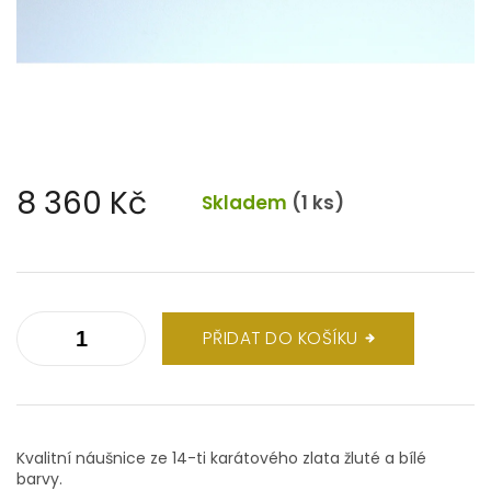
8 360 Kč
Skladem
(1 ks)
Měrná
cena:
PŘIDAT DO KOŠÍKU
Kvalitní náušnice ze 14-ti karátového zlata žluté a bílé
barvy.