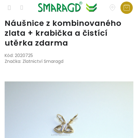
Přejít
Náušnice z kombinovaného
na
zlata + krabička a čistící
obsah
utěrka zdarma
Kód:
2020725
Značka:
Zlatnictví Smaragd