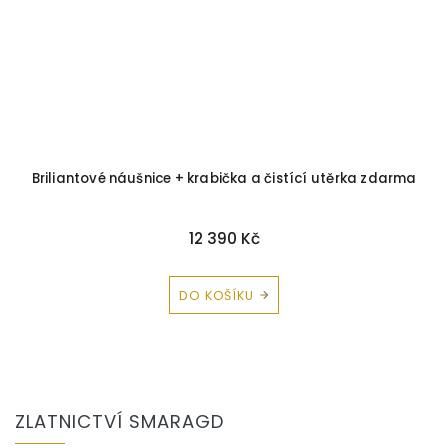
Briliantové náušnice + krabička a čistící utěrka zdarma
12 390 Kč
DO KOŠÍKU
Z
á
ZLATNICTVÍ SMARAGD
p