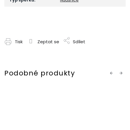
Typ šperku
:
Náušnice
Tisk
Zeptat se
Sdílet
Previous
Next