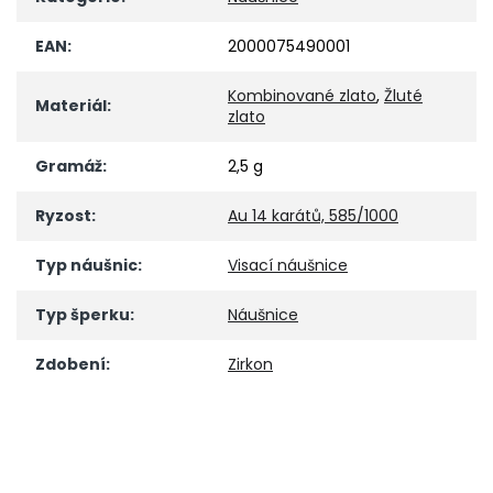
EAN
:
2000075490001
Kombinované zlato
,
Žluté
Materiál
:
zlato
Gramáž
:
2,5 g
Ryzost
:
Au 14 karátů, 585/1000
Typ náušnic
:
Visací náušnice
Typ šperku
:
Náušnice
Zdobení
:
Zirkon