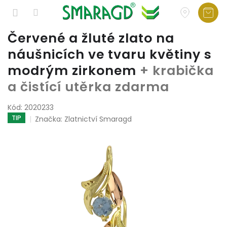
Přejít
Červené a žluté zlato na
na
náušnicích ve tvaru květiny s
obsah
modrým zirkonem
+ krabička
a čistící utěrka zdarma
Kód:
2020233
TIP
Značka:
Zlatnictví Smaragd