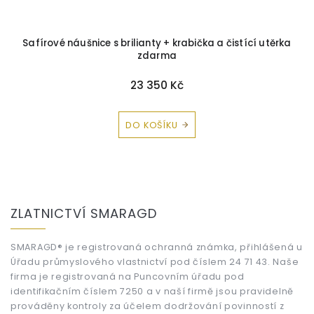
+
Safírové náušnice s brilianty + krabička a čistící utěrka
M
zdarma
23 350 Kč
DO KOŠÍKU
Z
á
ZLATNICTVÍ SMARAGD
p
a
t
SMARAGD® je registrovaná ochranná známka, přihlášená u
Úřadu průmyslového vlastnictví pod číslem 24 71 43. Naše
í
firma je registrovaná na Puncovním úřadu pod
identifikačním číslem 7250 a v naší firmě jsou pravidelně
prováděny kontroly za účelem dodržování povinností z