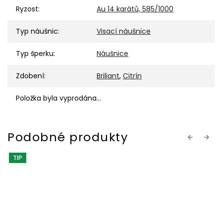
Ryzost
:
Au 14 karátů, 585/1000
Typ náušnic
:
Visací náušnice
Typ šperku
:
Náušnice
Zdobení
:
Briliant
,
Citrín
Položka byla vyprodána…
Previous
Next
TIP