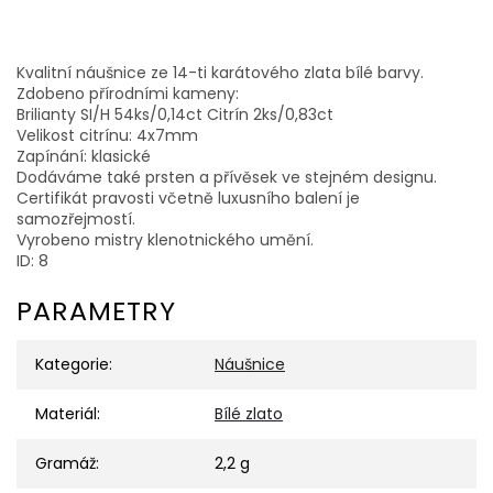
Kvalitní náušnice ze 14-ti karátového zlata bílé barvy.
Zdobeno přírodními kameny:
Brilianty SI/H 54ks/0,14ct Citrín 2ks/0,83ct
Velikost citrínu: 4x7mm
Zapínání: klasické
Dodáváme také prsten a přívěsek ve stejném designu.
Certifikát pravosti včetně luxusního balení je
samozřejmostí.
Vyrobeno mistry klenotnického umění.
ID: 8
PARAMETRY
Kategorie
:
Náušnice
Materiál
:
Bílé zlato
Gramáž
:
2,2 g