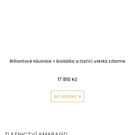
Briliantové náušnice + krabička a čistící utěrka zdarma
17 810 Kč
DO KOŠÍKU
Z
á
ZLATNICTVÍ SMARAGD