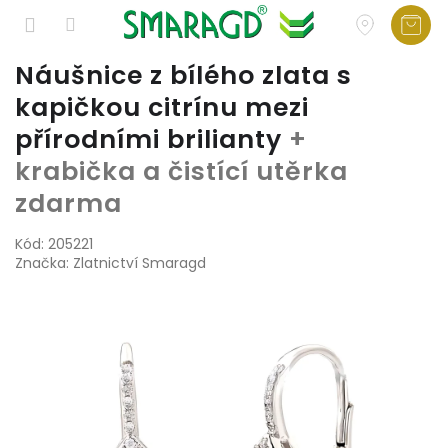
Přejít
Náušnice z bílého zlata s
na
kapičkou citrínu mezi
obsah
přírodními brilianty
+
krabička a čistící utěrka
zdarma
Kód:
205221
Značka:
Zlatnictví Smaragd