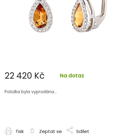
22 420 Kč
Na dotaz
Měrná
cena:
Položka byla vyprodána…
Tisk
Zeptat se
Sdílet