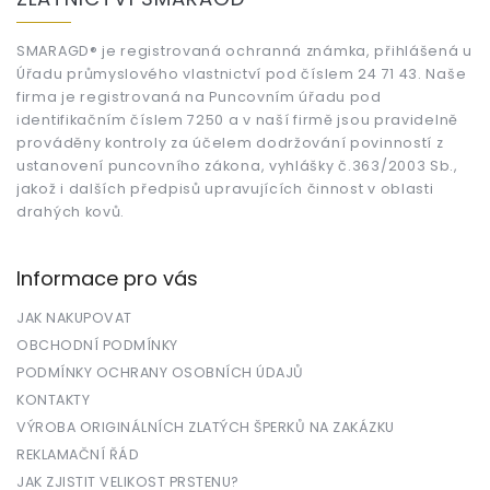
p
a
t
SMARAGD® je registrovaná ochranná známka, přihlášená u
Úřadu průmyslového vlastnictví pod číslem 24 71 43. Naše
í
firma je registrovaná na Puncovním úřadu pod
identifikačním číslem 7250 a v naší firmě jsou pravidelně
prováděny kontroly za účelem dodržování povinností z
ustanovení puncovního zákona, vyhlášky č.363/2003 Sb.,
jakož i dalších předpisů upravujících činnost v oblasti
drahých kovů.
Informace pro vás
JAK NAKUPOVAT
OBCHODNÍ PODMÍNKY
PODMÍNKY OCHRANY OSOBNÍCH ÚDAJŮ
KONTAKTY
VÝROBA ORIGINÁLNÍCH ZLATÝCH ŠPERKŮ NA ZAKÁZKU
REKLAMAČNÍ ŘÁD
JAK ZJISTIT VELIKOST PRSTENU?