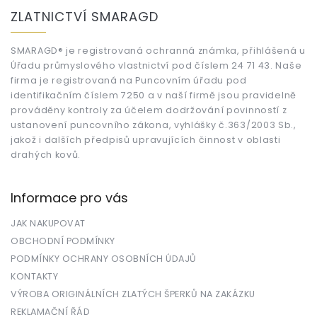
á
ZLATNICTVÍ SMARAGD
p
a
t
SMARAGD® je registrovaná ochranná známka, přihlášená u
Úřadu průmyslového vlastnictví pod číslem 24 71 43. Naše
í
firma je registrovaná na Puncovním úřadu pod
identifikačním číslem 7250 a v naší firmě jsou pravidelně
prováděny kontroly za účelem dodržování povinností z
ustanovení puncovního zákona, vyhlášky č.363/2003 Sb.,
jakož i dalších předpisů upravujících činnost v oblasti
drahých kovů.
Informace pro vás
JAK NAKUPOVAT
OBCHODNÍ PODMÍNKY
PODMÍNKY OCHRANY OSOBNÍCH ÚDAJŮ
KONTAKTY
VÝROBA ORIGINÁLNÍCH ZLATÝCH ŠPERKŮ NA ZAKÁZKU
REKLAMAČNÍ ŘÁD