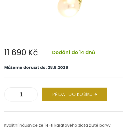
11 690 Kč
Dodání do 14 dnů
Měrná
cena:
Můžeme doručit do:
28.8.2026
PŘIDAT DO KOŠÍKU
Kvalitní náušnice ze 14-ti karátového zlata žluté barvy.