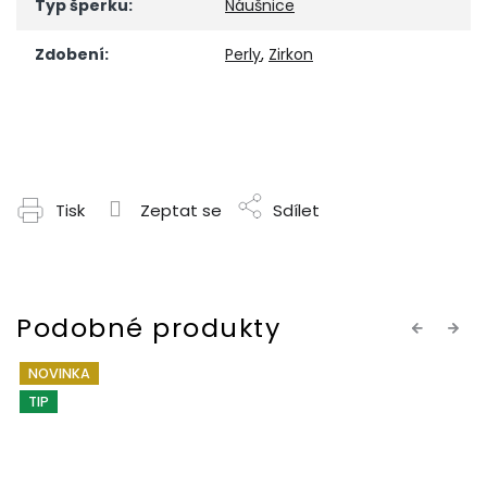
Typ šperku
:
Náušnice
Zdobení
:
Perly
,
Zirkon
Tisk
Zeptat se
Sdílet
Previous
Next
NOVINKA
TIP