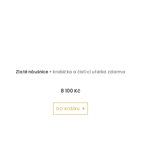
Zlaté náušnice
+ krabička a čistící utěrka zdarma
8 100 Kč
DO KOŠÍKU
Z