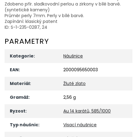
Zdobeno přír. sladkovodní perlou a zirkony v bílé barvě.
(syntetické kameny)
Průměr perly 7mm. Perly v bílé barvě.
Zapínání: klasický patent
ID: S-1-235-0287, 24
PARAMETRY
Kategorie
:
Náušnice
EAN
:
2000095650003
Materiál
:
Žluté zlato
Gramáž
:
2,56 g
Ryzost
:
Au 14 karátů, 585/1000
Typ náušnic
:
Visací náušnice