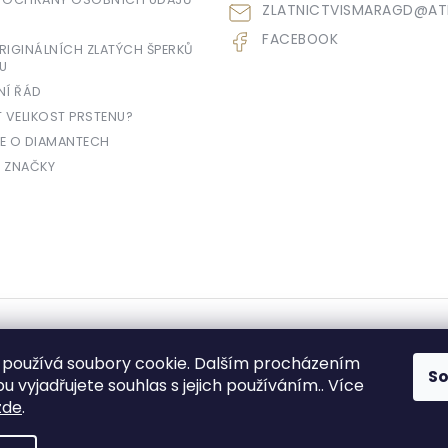
ZLATNICTVISMARAGD
@
AT
FACEBOOK
IGINÁLNÍCH ZLATÝCH ŠPERKŮ
U
NÍ ŘÁD
T VELIKOST PRSTENU?
E O DIAMANTECH
 ZNAČKY
yhrazena.
používá soubory cookie. Dalším procházením
S
 vyjadřujete souhlas s jejich používáním.. Více
zde
.
e prodávající povinen vystavit kupujícímu účtenku. Zároveň je povinen zae