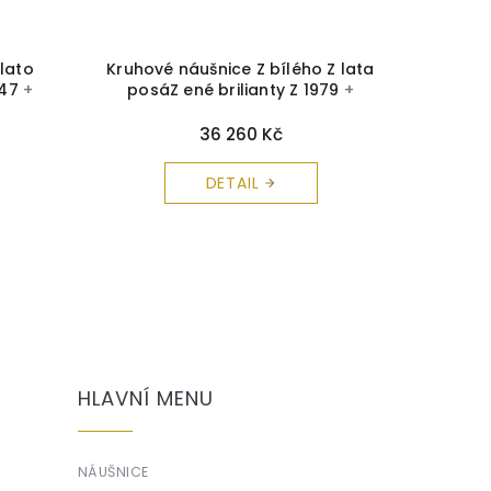
 lato
Kruhové náušnice Z bílého Z lata
Kruhov
347
+
posáZ ené brilianty Z 1979
+
pro mil
 zdarma
krabička a čistící utěrka zdarma
a 
36 260 Kč
DETAIL
HLAVNÍ MENU
NÁUŠNICE