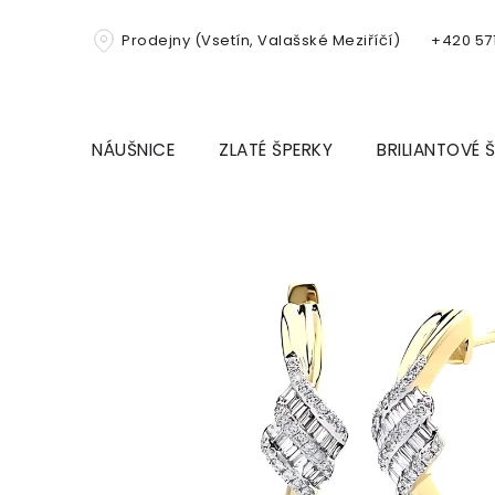
Přejít
na
Prodejny (Vsetín, Valašské Meziříčí)
+420 571
obsah
NÁUŠNICE
ZLATÉ ŠPERKY
BRILIANTOVÉ 