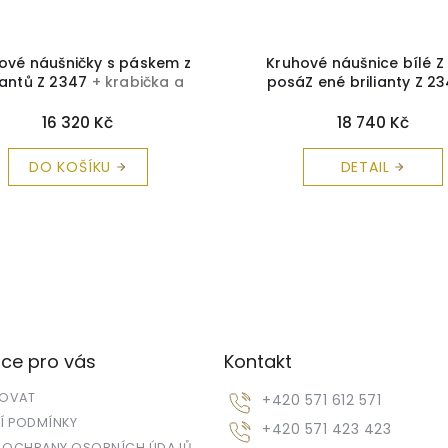
ové náušničky s páskem z
Kruhové náušnice bílé Z
liantů Z 2347
+ krabička a
posáZ ené brilianty Z 2
čistící utěrka zdarma
krabička a čistící utěrka
16 320 Kč
18 740 Kč
DO KOŠÍKU
DETAIL
ce pro vás
Kontakt
POVAT
+420 571 612 571
 PODMÍNKY
+420 571 423 423
 OCHRANY OSOBNÍCH ÚDAJŮ