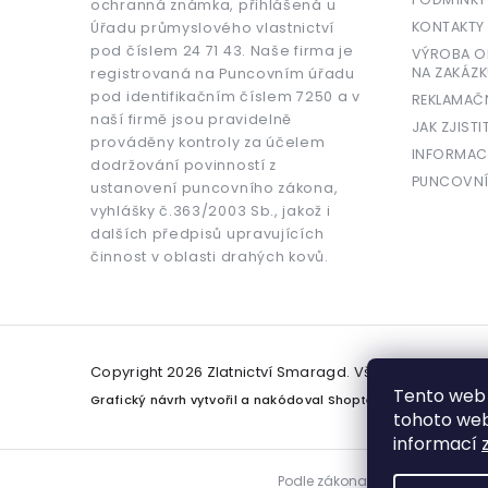
ochranná známka, přihlášená u
KONTAKTY
Úřadu průmyslového vlastnictví
pod číslem 24 71 43. Naše firma je
VÝROBA OR
NA ZAKÁZK
registrovaná na Puncovním úřadu
pod identifikačním číslem 7250 a v
REKLAMAČ
naší firmě jsou pravidelně
JAK ZJISTI
prováděny kontroly za účelem
INFORMAC
dodržování povinností z
PUNCOVNÍ
ustanovení puncovního zákona,
vyhlášky č.363/2003 Sb., jakož i
dalších předpisů upravujících
činnost v oblasti drahých kovů.
Copyright 2026
Zlatnictví Smaragd
. Všechna práva v
Tento web 
Grafický návrh vytvořil a nakódoval
Shoptetak.cz
tohoto webu
informací
Podle zákona o evidenci tržeb j