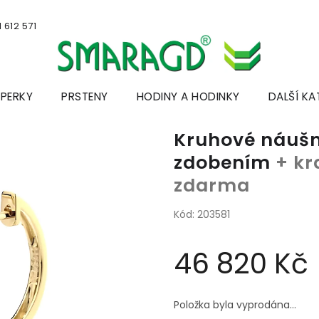
 612 571
ŠPERKY
PRSTENY
HODINY A HODINKY
DALŠÍ KA
Kruhové náušn
zdobením
+ kr
zdarma
Kód:
203581
46 820 Kč
Měrná
cena:
Položka byla vyprodána…