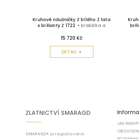
lato s
Kruhové náušničky Z bílého Z lata
Kruh
krabička
s brilianty Z 1722
+ krabička a
bri
arma
čistící utěrka zdarma
15 720 Kč
DETAIL
Z
á
p
a
Informa
ZLATNICTVÍ SMARAGD
t
í
JAK NAKU
OBCHODNÍ
SMARAGD® je registrovaná
PODMÍNKY