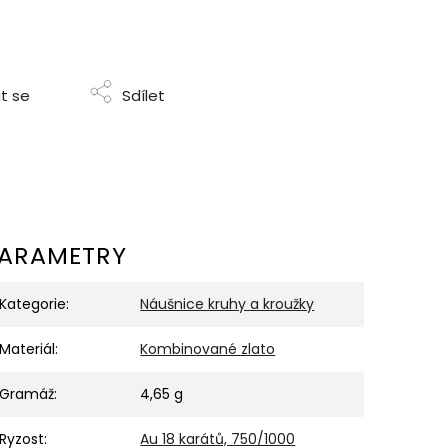
t se
Sdílet
ARAMETRY
Kategorie
:
Náušnice kruhy a kroužky
Materiál
:
Kombinované zlato
Gramáž
:
4,65 g
Ryzost
:
Au 18 karátů, 750/1000