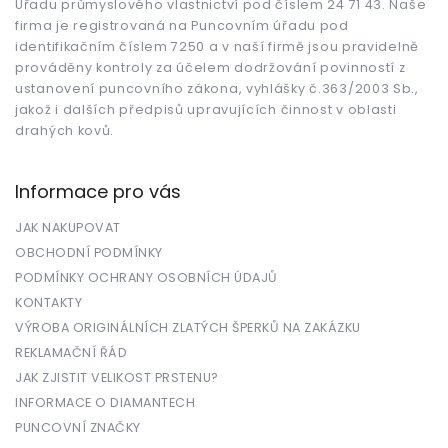
Úřadu průmyslového vlastnictví pod číslem 24 71 43. Naše
í
firma je registrovaná na Puncovním úřadu pod
identifikačním číslem 7250 a v naší firmě jsou pravidelně
prováděny kontroly za účelem dodržování povinností z
ustanovení puncovního zákona, vyhlášky č.363/2003 Sb.,
jakož i dalších předpisů upravujících činnost v oblasti
drahých kovů.
Informace pro vás
JAK NAKUPOVAT
OBCHODNÍ PODMÍNKY
PODMÍNKY OCHRANY OSOBNÍCH ÚDAJŮ
KONTAKTY
VÝROBA ORIGINÁLNÍCH ZLATÝCH ŠPERKŮ NA ZAKÁZKU
REKLAMAČNÍ ŘÁD
JAK ZJISTIT VELIKOST PRSTENU?
INFORMACE O DIAMANTECH
PUNCOVNÍ ZNAČKY