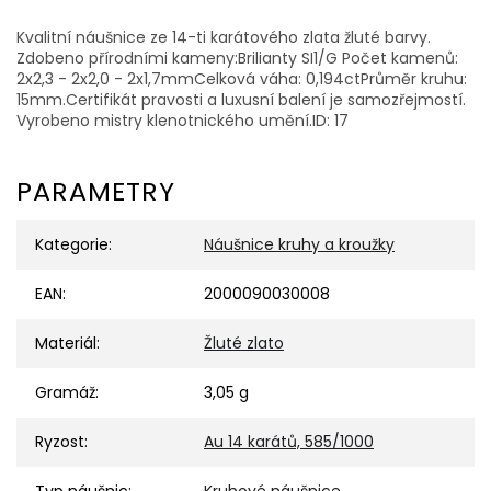
Kvalitní náušnice ze 14-ti karátového zlata žluté barvy.
Zdobeno přírodními kameny:Brilianty SI1/G Počet kamenů:
2x2,3 - 2x2,0 - 2x1,7mmCelková váha: 0,194ctPrůměr kruhu:
15mm.Certifikát pravosti a luxusní balení je samozřejmostí.
Vyrobeno mistry klenotnického umění.ID: 17
PARAMETRY
Kategorie
:
Náušnice kruhy a kroužky
EAN
:
2000090030008
Materiál
:
Žluté zlato
Gramáž
:
3,05 g
Ryzost
:
Au 14 karátů, 585/1000