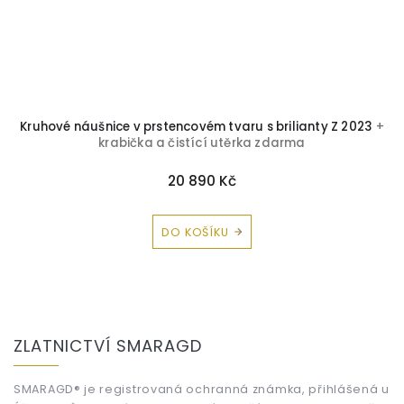
+
Kruhové náušnice v prstencovém tvaru s brilianty Z 2023
+
E
krabička a čistící utěrka zdarma
20 890 Kč
DO KOŠÍKU
Z
á
ZLATNICTVÍ SMARAGD
p
a
t
SMARAGD® je registrovaná ochranná známka, přihlášená u