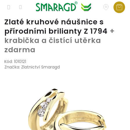
Přejít
Zlaté kruhové náušnice s
na
přírodními brilianty Z 1794
+
obsah
krabička a čistící utěrka
zdarma
Kód:
1010121
Značka:
Zlatnictví Smaragd