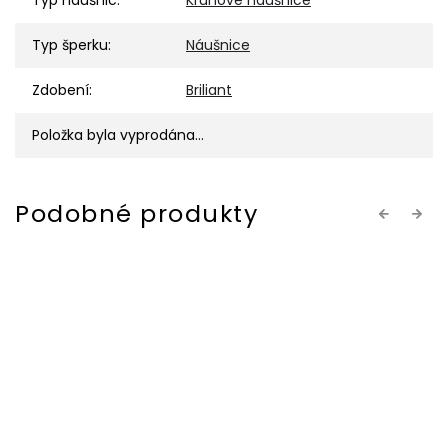
Typ náušnic
:
Kruhové náušnice
Typ šperku
:
Náušnice
Zdobení
:
Briliant
Položka byla vyprodána…
Previous
Next