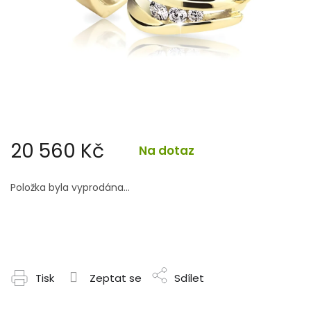
20 560 Kč
Na dotaz
Měrná
cena:
Položka byla vyprodána…
Tisk
Zeptat se
Sdílet