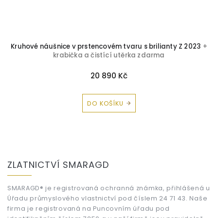
Kruhové náušnice v prstencovém tvaru s brilianty Z 2023
+
N
krabička a čistící utěrka zdarma
20 890 Kč
DO KOŠÍKU
Z
á
ZLATNICTVÍ SMARAGD
p
a
t
SMARAGD® je registrovaná ochranná známka, přihlášená u
Úřadu průmyslového vlastnictví pod číslem 24 71 43. Naše
í
firma je registrovaná na Puncovním úřadu pod