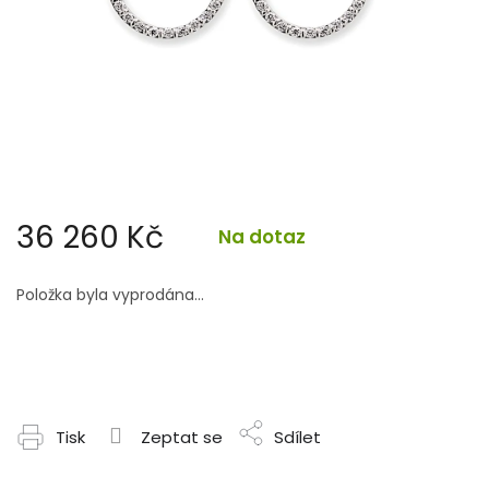
36 260 Kč
Na dotaz
Měrná
cena:
Položka byla vyprodána…
Tisk
Zeptat se
Sdílet