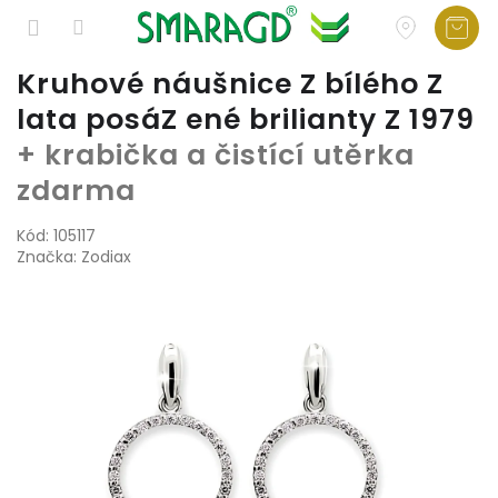
Přejít
Kruhové náušnice Z bílého Z
na
lata posáZ ené brilianty Z 1979
obsah
+ krabička a čistící utěrka
zdarma
Kód:
105117
Značka:
Zodiax