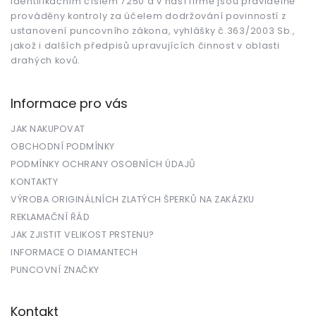
identifikačním číslem 7250 a v naší firmě jsou pravidelně
prováděny kontroly za účelem dodržování povinností z
ustanovení puncovního zákona, vyhlášky č.363/2003 Sb.,
jakož i dalších předpisů upravujících činnost v oblasti
drahých kovů.
Informace pro vás
JAK NAKUPOVAT
OBCHODNÍ PODMÍNKY
PODMÍNKY OCHRANY OSOBNÍCH ÚDAJŮ
KONTAKTY
VÝROBA ORIGINÁLNÍCH ZLATÝCH ŠPERKŮ NA ZAKÁZKU
REKLAMAČNÍ ŘÁD
JAK ZJISTIT VELIKOST PRSTENU?
INFORMACE O DIAMANTECH
PUNCOVNÍ ZNAČKY
Kontakt