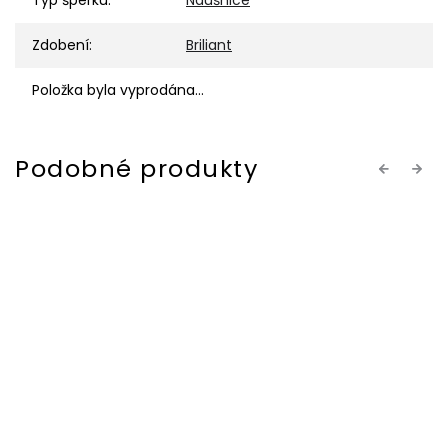
Typ šperku
:
Náušnice
Zdobení
:
Briliant
Položka byla vyprodána…
Previous
Next