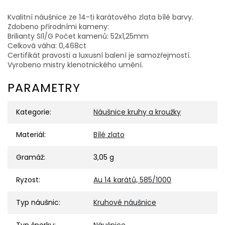
Kvalitní náušnice ze 14-ti karátového zlata bílé barvy.
Zdobeno přírodními kameny:
Brilianty SI1/G Počet kamenů: 52x1,25mm
Celková váha: 0,468ct
Certifikát pravosti a luxusní balení je samozřejmostí.
Vyrobeno mistry klenotnického umění.
PARAMETRY
Kategorie
:
Náušnice kruhy a kroužky
Materiál
:
Bílé zlato
Gramáž
:
3,05 g
Ryzost
:
Au 14 karátů, 585/1000
Typ náušnic
:
Kruhové náušnice