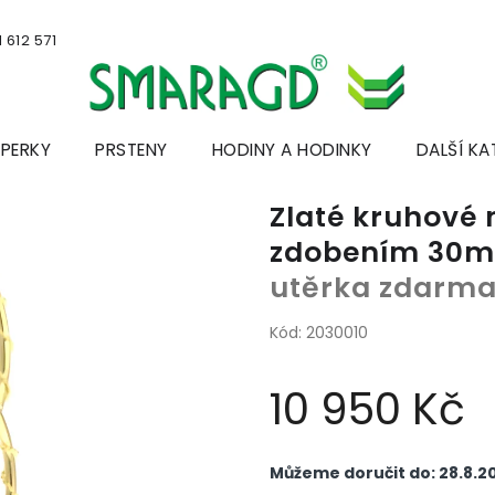
 612 571
ŠPERKY
PRSTENY
HODINY A HODINKY
DALŠÍ KA
Zlaté kruhové 
zdobením 30
utěrka zdarm
Kód:
2030010
10 950 Kč
Měrná
cena:
Můžeme doručit do:
28.8.2