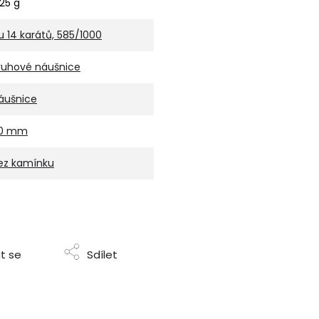
,25 g
u 14 karátů, 585/1000
ruhové náušnice
áušnice
0 mm
ez kamínku
t se
Sdílet