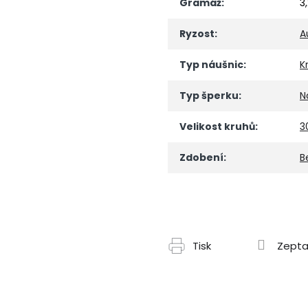
Gramáž
:
3
Ryzost
:
A
Typ náušnic
:
K
Typ šperku
:
N
Velikost kruhů
:
3
Zdobení
:
B
Tisk
Zepta