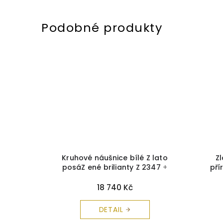
iantovým
Kruhové náušnice bílé Z lato
Z
čistící
posáZ ené brilianty Z 2347
+
pří
krabička a čistící utěrka zdarma
krabi
18 740 Kč
DETAIL