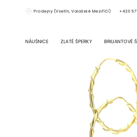
Přejít
na
Prodejny (Vsetín, Valašské Meziříčí)
+420 571
obsah
NÁUŠNICE
ZLATÉ ŠPERKY
BRILIANTOVÉ 