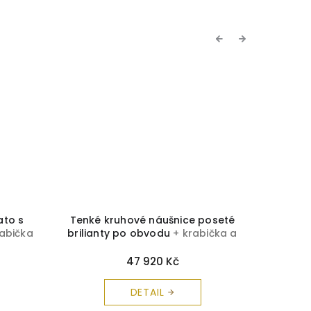
Previous
Next
ato s
Tenké kruhové náušnice poseté
Masivní
rabička
brilianty po obvodu
+ krabička a
lato 
ma
čistící utěrka zdarma
2068
+
47 920 Kč
DETAIL