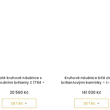
laté kruhové náušnice s
Kruhové náušnice bílé zl
rodními brilianty Z 1794
+
briliantovými kamínky
+ k
čka a čistící utěrka zdarma
a čistící utěrka zdar
20 560 Kč
141 030 Kč
DETAIL
DETAIL