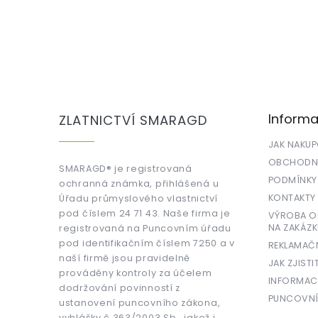
Z
á
p
a
Informa
ZLATNICTVÍ SMARAGD
t
í
JAK NAKU
OBCHODNÍ
SMARAGD® je registrovaná
PODMÍNKY
ochranná známka, přihlášená u
KONTAKTY
Úřadu průmyslového vlastnictví
pod číslem 24 71 43. Naše firma je
VÝROBA OR
NA ZAKÁZK
registrovaná na Puncovním úřadu
pod identifikačním číslem 7250 a v
REKLAMAČ
naší firmě jsou pravidelně
JAK ZJISTI
prováděny kontroly za účelem
INFORMAC
dodržování povinností z
PUNCOVNÍ
ustanovení puncovního zákona,
vyhlášky č.363/2003 Sb., jakož i