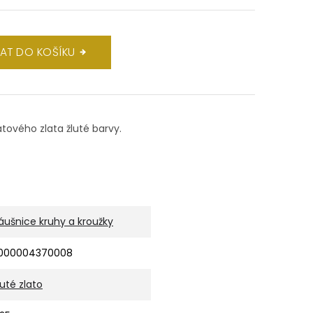
DAT DO KOŠÍKU
átového zlata žluté barvy.
áušnice kruhy a kroužky
000004370008
luté zlato