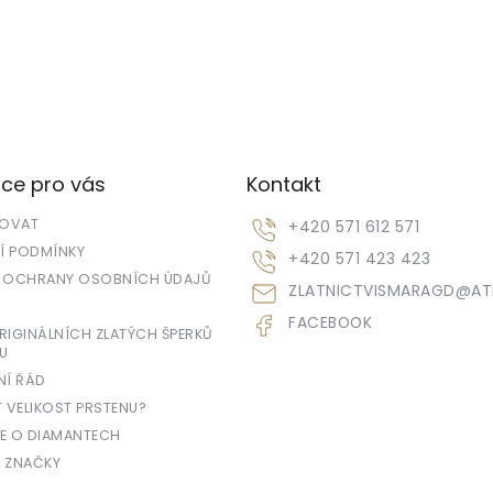
ce pro vás
Kontakt
POVAT
+420 571 612 571
 PODMÍNKY
+420 571 423 423
 OCHRANY OSOBNÍCH ÚDAJŮ
ZLATNICTVISMARAGD
@
AT
FACEBOOK
IGINÁLNÍCH ZLATÝCH ŠPERKŮ
U
NÍ ŘÁD
T VELIKOST PRSTENU?
E O DIAMANTECH
 ZNAČKY