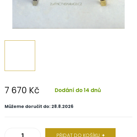
7 670 Kč
Dodání do 14 dnů
Měrná
cena:
Můžeme doručit do:
28.8.2026
PŘIDAT DO KOŠÍKU