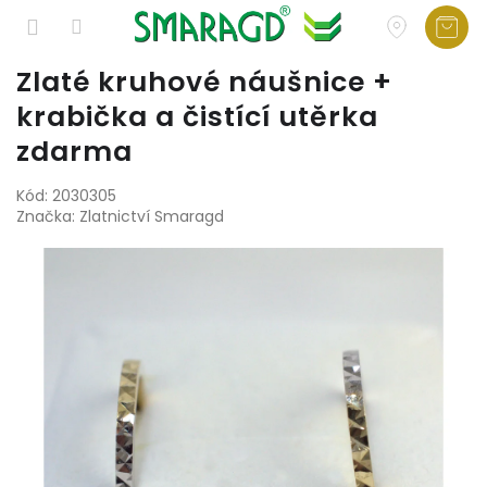
Přejít
Zlaté kruhové náušnice +
na
krabička a čistící utěrka
obsah
zdarma
Kód:
2030305
Značka:
Zlatnictví Smaragd