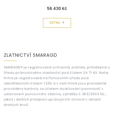
56 430 Kč
DETAIL
Z
á
ZLATNICTVÍ SMARAGD
p
a
t
SMARAGD® je registrovaná ochranná známka, přihlášená u
Úřadu průmyslového vlastnictví pod číslem 24 71 43. Naše
í
firma je registrovaná na Puncovním úřadu pod
identifikačním číslem 7250 a v naší firmě jsou pravidelně
prováděny kontroly za účelem dodržování povinností z
ustanovení puncovního zákona, vyhlášky č.363/2003 Sb.,
jakož i dalších předpisů upravujících činnost v oblasti
drahých kovů.