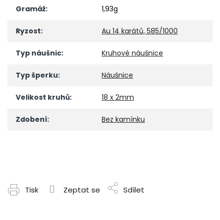
Gramáž
:
1,93g
Ryzost
:
Au 14 karátů, 585/1000
Typ náušnic
:
Kruhové náušnice
Typ šperku
:
Náušnice
Velikost kruhů
:
18 x 2mm
Zdobení
:
Bez kamínku
Tisk
Zeptat se
Sdílet