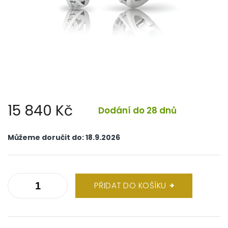
15 840 Kč
Dodání do 28 dnů
Měrná
cena:
Můžeme doručit do:
18.9.2026
PŘIDAT DO KOŠÍKU