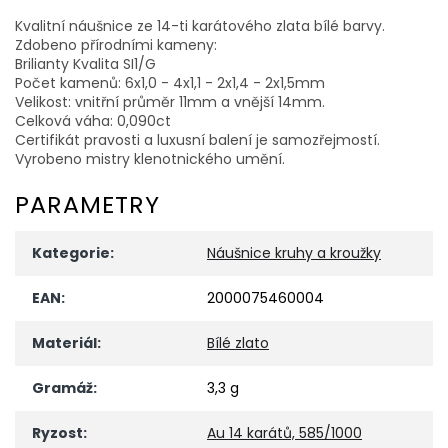
Kvalitní náušnice ze 14-ti karátového zlata bílé barvy.
Zdobeno přírodními kameny:
Brilianty Kvalita SI1/G
Počet kamenů: 6x1,0 - 4x1,1 - 2x1,4 - 2x1,5mm
Velikost: vnitřní průměr 11mm a vnější 14mm.
Celková váha: 0,090ct
Certifikát pravosti a luxusní balení je samozřejmostí.
Vyrobeno mistry klenotnického umění.
PARAMETRY
Kategorie
:
Náušnice kruhy a kroužky
EAN
:
2000075460004
Materiál
:
Bílé zlato
Gramáž
:
3,3 g
Ryzost
:
Au 14 karátů, 585/1000