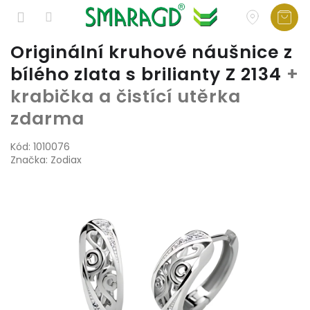
Přejít
Originální kruhové náušnice z
na
bílého zlata s brilianty Z 2134
+
obsah
krabička a čistící utěrka
zdarma
Kód:
1010076
Značka:
Zodiax