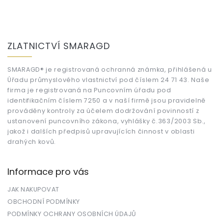
Z
á
ZLATNICTVÍ SMARAGD
p
a
t
SMARAGD® je registrovaná ochranná známka, přihlášená u
Úřadu průmyslového vlastnictví pod číslem 24 71 43. Naše
í
firma je registrovaná na Puncovním úřadu pod
identifikačním číslem 7250 a v naší firmě jsou pravidelně
prováděny kontroly za účelem dodržování povinností z
ustanovení puncovního zákona, vyhlášky č.363/2003 Sb.,
jakož i dalších předpisů upravujících činnost v oblasti
drahých kovů.
Informace pro vás
JAK NAKUPOVAT
OBCHODNÍ PODMÍNKY
PODMÍNKY OCHRANY OSOBNÍCH ÚDAJŮ