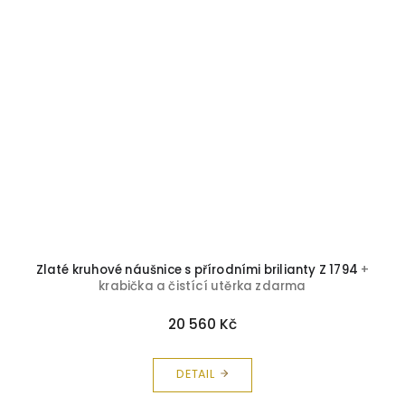
Zlaté kruhové náušnice s přírodními brilianty Z 1794
+
krabička a čistící utěrka zdarma
20 560 Kč
DETAIL