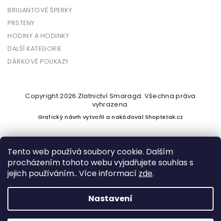
BRILIANTOVÉ ŠPERKY
PRSTENY
HODINY A HODINKY
DALŠÍ KATEGORIE
DÁRKOVÉ POUKAZY
Copyright 2026
Zlatnictví Smaragd
. Všechna práva
vyhrazena.
Grafický návrh vytvořil a nakódoval
Shoptetak.cz
Tento web používá soubory cookie. Dalším
procházením tohoto webu vyjadřujete souhlas s
Vytvořil Shoptet
jejich používáním.. Více informací
zde
.
Nastavení
Podle zákona o evidenci tržeb je prodávající povinen vystavit
kupujícímu účtenku. Zároveň je povinen zaevidovat přijatou