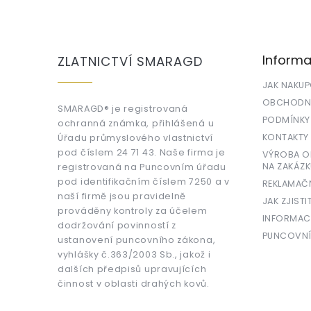
Z
á
p
a
Informa
ZLATNICTVÍ SMARAGD
t
í
JAK NAKU
OBCHODNÍ
SMARAGD® je registrovaná
PODMÍNKY
ochranná známka, přihlášená u
KONTAKTY
Úřadu průmyslového vlastnictví
pod číslem 24 71 43. Naše firma je
VÝROBA OR
NA ZAKÁZK
registrovaná na Puncovním úřadu
pod identifikačním číslem 7250 a v
REKLAMAČ
naší firmě jsou pravidelně
JAK ZJISTI
prováděny kontroly za účelem
INFORMAC
dodržování povinností z
PUNCOVNÍ
ustanovení puncovního zákona,
vyhlášky č.363/2003 Sb., jakož i
dalších předpisů upravujících
činnost v oblasti drahých kovů.