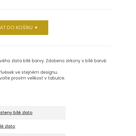
DAT DO KOŠÍKU
ového zlata bílé barvy. Zdobeno zirkony v bílé barvě.
ívěsek ve stejném designu.
volte prosím velikost v tabulce.
rsteny bílé zlato
ílé zlato