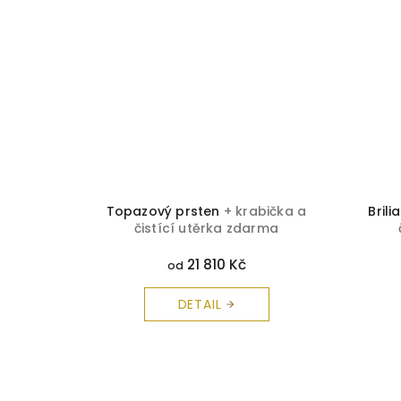
ička a
Topazový prsten
+ krabička a
Bril
rma
čistící utěrka zdarma
21 810 Kč
od
DETAIL