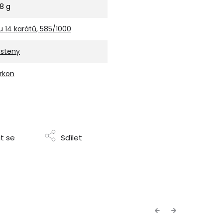
,8 g
u 14 karátů, 585/1000
rsteny
irkon
t se
Sdílet
Previous
Next