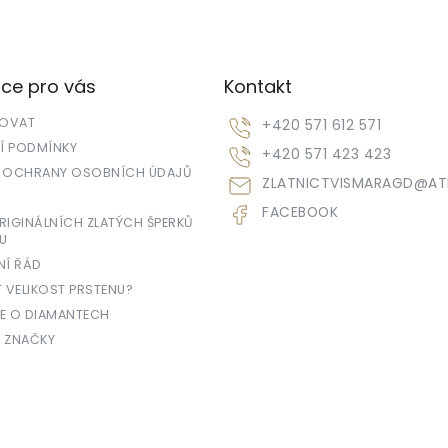
ce pro vás
Kontakt
POVAT
+420 571 612 571
 PODMÍNKY
+420 571 423 423
 OCHRANY OSOBNÍCH ÚDAJŮ
ZLATNICTVISMARAGD
@
AT
FACEBOOK
IGINÁLNÍCH ZLATÝCH ŠPERKŮ
U
NÍ ŘÁD
T VELIKOST PRSTENU?
E O DIAMANTECH
 ZNAČKY