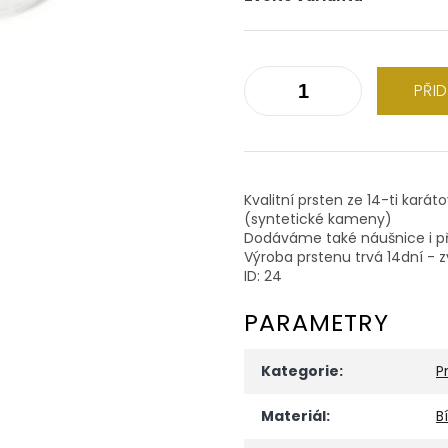
PŘI
Kvalitní prsten ze 14-ti karát
(syntetické kameny)
Dodáváme také náušnice i př
Výroba prstenu trvá 14dní - z
ID: 24
PARAMETRY
Kategorie
:
P
Materiál
:
B