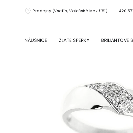
Přejít
na
Prodejny (Vsetín, Valašské Meziříčí)
+420 571
obsah
NÁUŠNICE
ZLATÉ ŠPERKY
BRILIANTOVÉ 