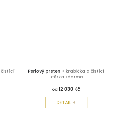
čistící
Perlový prsten
+ krabička a čistící
Rubín
utěrka zdarma
č
12 030 Kč
od
DETAIL