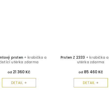
iantový prsten
+ krabička a
Prsten Z 2333
+ krabička a 
čistící utěrka zdarma
utěrka zdarma
21 360 Kč
85 460 Kč
od
od
DETAIL
DETAIL