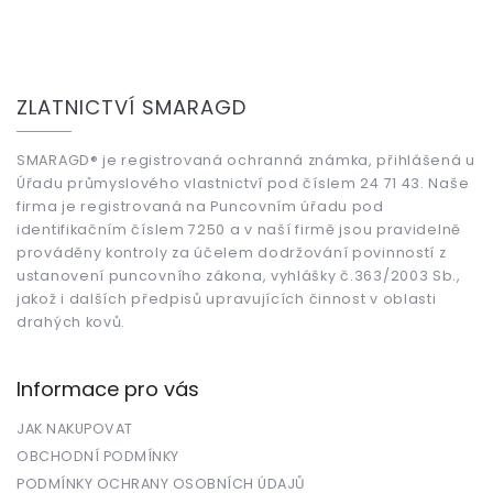
Z
á
ZLATNICTVÍ SMARAGD
p
a
t
SMARAGD® je registrovaná ochranná známka, přihlášená u
Úřadu průmyslového vlastnictví pod číslem 24 71 43. Naše
í
firma je registrovaná na Puncovním úřadu pod
identifikačním číslem 7250 a v naší firmě jsou pravidelně
prováděny kontroly za účelem dodržování povinností z
ustanovení puncovního zákona, vyhlášky č.363/2003 Sb.,
jakož i dalších předpisů upravujících činnost v oblasti
drahých kovů.
Informace pro vás
JAK NAKUPOVAT
OBCHODNÍ PODMÍNKY
PODMÍNKY OCHRANY OSOBNÍCH ÚDAJŮ