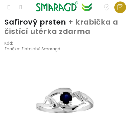
Přejít
Safírový prsten
+ krabička a
na
čistící utěrka zdarma
obsah
Kód:
Značka:
Zlatnictví Smaragd