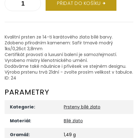
PŘIDAT DO KOŠÍKU
Kvalitní prsten ze 14-ti karátového zlata bílé barvy.
Zdobeno přírodním kamenem: Safír tmavě modrý
1ks/0,26ct 3,8mm
Certifikát pravosti a luxusní balení je samozřejmostí.
Vyrobeno mistry klenotnického umění.
Dodáváme také náušnice i přívěsek ve stejném designu.
Výroba prstenu trvá 21dní - zvolte prosím velikost v tabulce.
ID: 24
PARAMETRY
Kategorie
:
Prsteny bílé zlato
Materiál
:
Bílé zlato
Gramáž
:
1,49 g