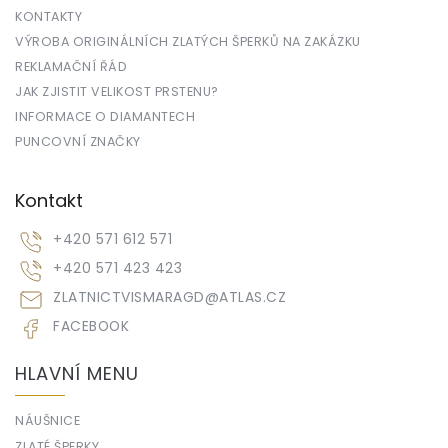
KONTAKTY
VÝROBA ORIGINÁLNÍCH ZLATÝCH ŠPERKŮ NA ZAKÁZKU
REKLAMAČNÍ ŘÁD
JAK ZJISTIT VELIKOST PRSTENU?
INFORMACE O DIAMANTECH
PUNCOVNÍ ZNAČKY
Kontakt
+420 571 612 571
+420 571 423 423
ZLATNICTVISMARAGD
@
ATLAS.CZ
FACEBOOK
HLAVNÍ MENU
NÁUŠNICE
ZLATÉ ŠPERKY