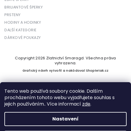
BRILIANTOVÉ ŠPERKY
PRSTENY
HODINY A HODINKY
DALŠÍ KATEGORIE
DÁRKOVÉ POUKAZY
Copyright 2026
Zlatnictví Smaragd
. Všechna práva
vyhrazena.
Grafický návrh vytvořil a nakódoval
Shoptetak.cz
Tento web používá soubory cookie. Dalším
procházením tohoto webu vyjadřujete souhlas s
Vytvořil Shoptet
jejich používáním.. Více informací
zde
.
Nastavení
Podle zákona o evidenci tržeb je prodávající povinen vystavit
kupujícímu účtenku. Zároveň je povinen zaevidovat přijatou