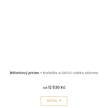
Briliantový prsten
+ krabička a čistící utěrka zdarma
12 530 Kč
od
DETAIL