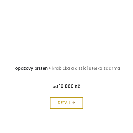
Topazový prsten
+ krabička a čistící utěrka zdarma
16 860 Kč
od
DETAIL
Z