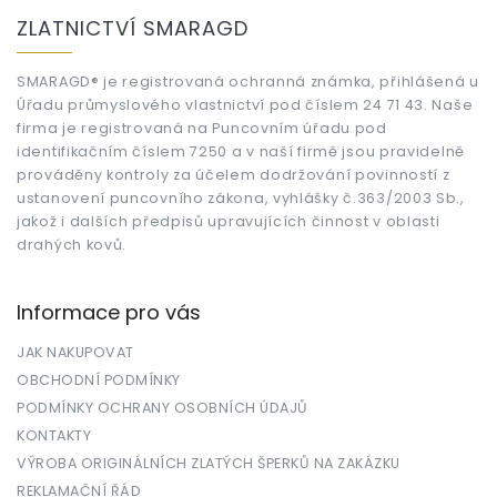
á
ZLATNICTVÍ SMARAGD
p
a
t
SMARAGD® je registrovaná ochranná známka, přihlášená u
Úřadu průmyslového vlastnictví pod číslem 24 71 43. Naše
í
firma je registrovaná na Puncovním úřadu pod
identifikačním číslem 7250 a v naší firmě jsou pravidelně
prováděny kontroly za účelem dodržování povinností z
ustanovení puncovního zákona, vyhlášky č.363/2003 Sb.,
jakož i dalších předpisů upravujících činnost v oblasti
drahých kovů.
Informace pro vás
JAK NAKUPOVAT
OBCHODNÍ PODMÍNKY
PODMÍNKY OCHRANY OSOBNÍCH ÚDAJŮ
KONTAKTY
VÝROBA ORIGINÁLNÍCH ZLATÝCH ŠPERKŮ NA ZAKÁZKU
REKLAMAČNÍ ŘÁD