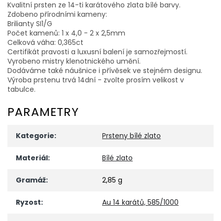
Kvalitní prsten ze 14-ti karátového zlata bílé barvy.
Zdobeno přírodními kameny:
Brilianty SI1/G
Počet kamenů: 1 x 4,0 - 2 x 2,5mm
Celková váha: 0,365ct
Certifikát pravosti a luxusní balení je samozřejmostí.
Vyrobeno mistry klenotnického umění.
Dodáváme také náušnice i přívěsek ve stejném designu.
Výroba prstenu trvá 14dní - zvolte prosím velikost v
tabulce.
PARAMETRY
Kategorie
:
Prsteny bílé zlato
Materiál
:
Bílé zlato
Gramáž
:
2,85 g
Ryzost
:
Au 14 karátů, 585/1000