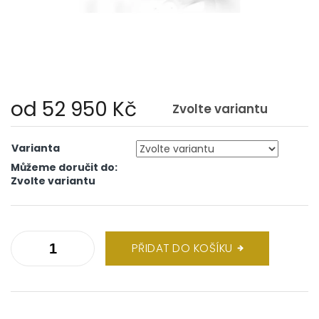
od
52 950 Kč
Zvolte variantu
Měrná
cena:
Varianta
Můžeme doručit do:
Zvolte variantu
PŘIDAT DO KOŠÍKU