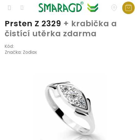
Přejít
Prsten Z 2329
+ krabička a
na
čistící utěrka zdarma
obsah
Kód:
Značka:
Zodiax