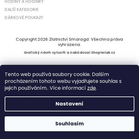
HODINY A HODINKY
DALŠÍ KATEGORIE
DÁRKOVÉ POUKAZY
Copyright 2026
Zlatnictví Smaragd
. Všechna práva
vyhrazena.
Grafický návrh vytvořil a nakódoval
Shoptetak.cz
Tento web používá soubory cookie. Dalším
procházením tohoto webu vyjadřujete souhlas s
Vytvořil Shoptet
jejich používáním.. Více informací
zde
.
Nastavení
Podle zákona o evidenci tržeb je prodávající povinen vystavit
kupujícímu účtenku. Zároveň je povinen zaevidovat přijatou
tržbu u správce daně online; v případě technického výpadku
Souhlasím
pak nejpozději do 48 hodin.