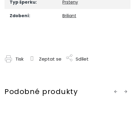
Typ šperku
:
Prsteny
Zdobení
:
Briliant
Tisk
Zeptat se
Sdílet
Previous
Next