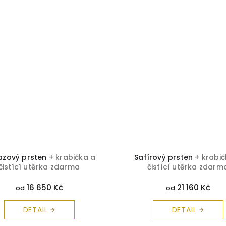
azový prsten
+ krabička a
Safírový prsten
+ krabič
čistící utěrka zdarma
čistící utěrka zdarm
16 650 Kč
21 160 Kč
od
od
DETAIL
DETAIL