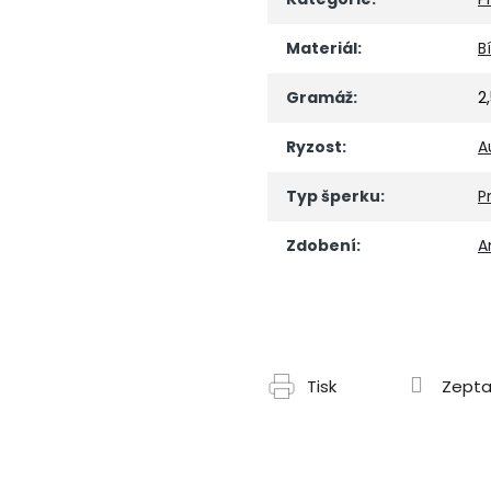
Materiál
:
B
Gramáž
:
2
Ryzost
:
A
Typ šperku
:
P
Zdobení
:
A
Tisk
Zepta