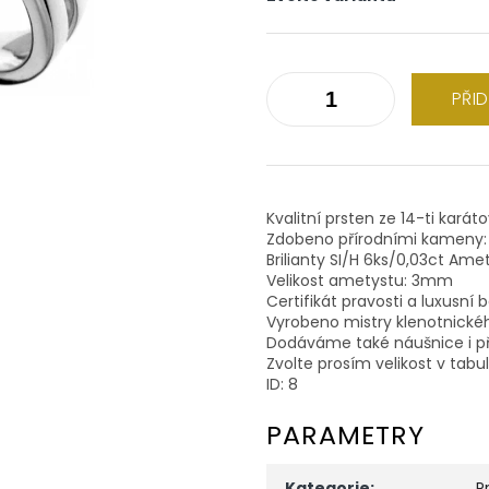
PŘI
Kvalitní prsten ze 14-ti karát
Zdobeno přírodními kameny:
Brilianty SI/H 6ks/0,03ct Ame
Velikost ametystu: 3mm
Certifikát pravosti a luxusní 
Vyrobeno mistry klenotnické
Dodáváme také náušnice i př
Zvolte prosím velikost v tabu
ID: 8
PARAMETRY
Kategorie
:
P