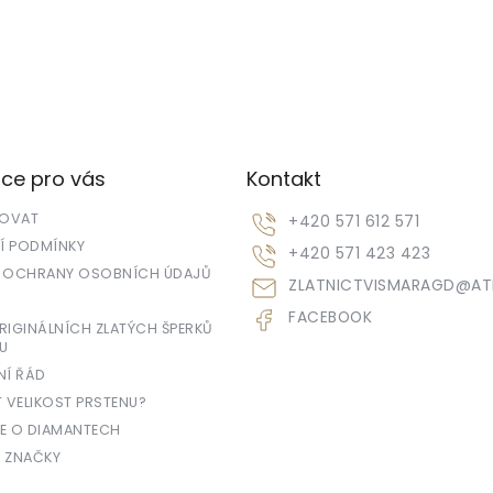
ce pro vás
Kontakt
POVAT
+420 571 612 571
 PODMÍNKY
+420 571 423 423
 OCHRANY OSOBNÍCH ÚDAJŮ
ZLATNICTVISMARAGD
@
AT
FACEBOOK
IGINÁLNÍCH ZLATÝCH ŠPERKŮ
U
NÍ ŘÁD
T VELIKOST PRSTENU?
E O DIAMANTECH
 ZNAČKY