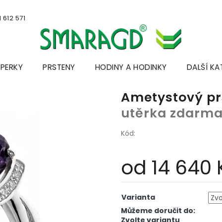
 612 571
ŠPERKY
PRSTENY
HODINY A HODINKY
DALŠÍ KA
Ametystový p
utěrka zdarm
Kód:
od
14 640 
Měrná
cena:
Varianta
Můžeme doručit do:
Zvolte variantu