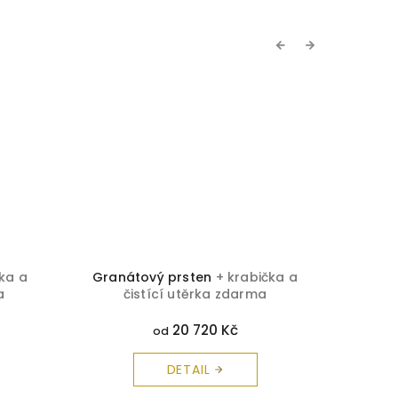
Previous
Next
ka a
Granátový prsten
+ krabička a
Brilia
a
čistící utěrka zdarma
č
20 720 Kč
od
DETAIL