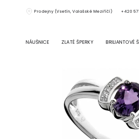
Přejít
na
Prodejny (Vsetín, Valašské Meziříčí)
+420 571
obsah
NÁUŠNICE
ZLATÉ ŠPERKY
BRILIANTOVÉ 