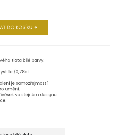
DAT DO KOŠÍKU
ového zlata bílé barvy.
tyst 1ks/0,78ct
balení je samozřejmostí.
ho umění.
ívěsek ve stejném designu.
lce.
rsteny bílé zlato