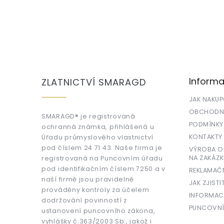
Z
á
p
a
Informa
ZLATNICTVÍ SMARAGD
t
í
JAK NAKU
OBCHODNÍ
SMARAGD® je registrovaná
PODMÍNKY
ochranná známka, přihlášená u
KONTAKTY
Úřadu průmyslového vlastnictví
pod číslem 24 71 43. Naše firma je
VÝROBA OR
NA ZAKÁZK
registrovaná na Puncovním úřadu
pod identifikačním číslem 7250 a v
REKLAMAČ
naší firmě jsou pravidelně
JAK ZJISTI
prováděny kontroly za účelem
INFORMAC
dodržování povinností z
PUNCOVNÍ
ustanovení puncovního zákona,
vyhlášky č.363/2003 Sb., jakož i