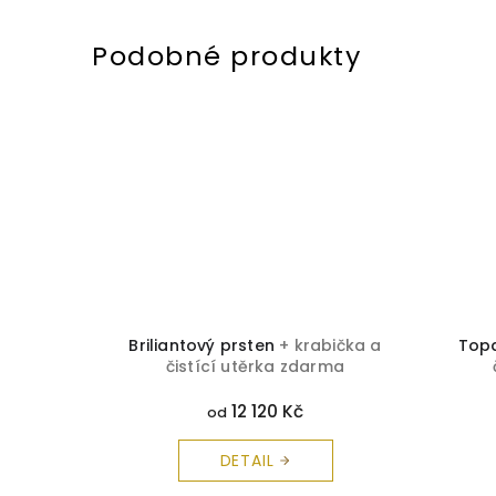
a čistící
Briliantový prsten
+ krabička a
Top
čistící utěrka zdarma
12 120 Kč
od
DETAIL