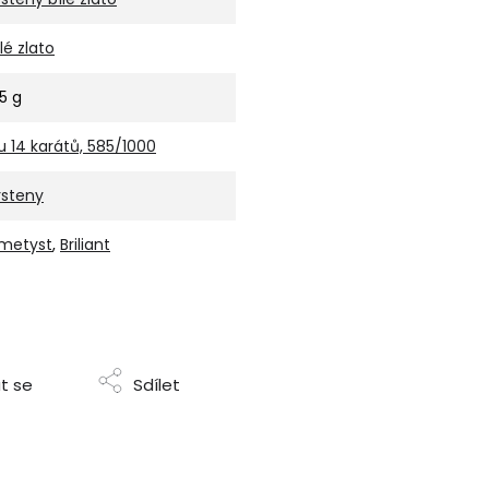
ílé zlato
,5 g
u 14 karátů, 585/1000
rsteny
metyst
,
Briliant
t se
Sdílet