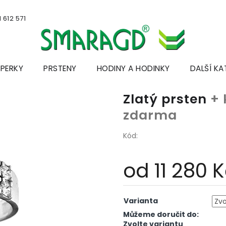
 612 571
ŠPERKY
PRSTENY
HODINY A HODINKY
DALŠÍ KA
Zlatý prsten
+ 
zdarma
Kód:
od
11 280 
Měrná
cena:
Varianta
Můžeme doručit do:
Zvolte variantu