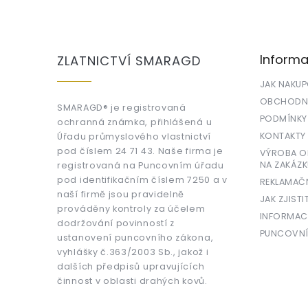
Z
á
p
a
Informa
ZLATNICTVÍ SMARAGD
t
í
JAK NAKU
OBCHODNÍ
SMARAGD® je registrovaná
PODMÍNKY
ochranná známka, přihlášená u
KONTAKTY
Úřadu průmyslového vlastnictví
pod číslem 24 71 43. Naše firma je
VÝROBA OR
NA ZAKÁZK
registrovaná na Puncovním úřadu
pod identifikačním číslem 7250 a v
REKLAMAČ
naší firmě jsou pravidelně
JAK ZJISTI
prováděny kontroly za účelem
INFORMAC
dodržování povinností z
PUNCOVNÍ
ustanovení puncovního zákona,
vyhlášky č.363/2003 Sb., jakož i
dalších předpisů upravujících
činnost v oblasti drahých kovů.