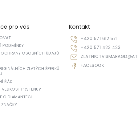
ce pro vás
Kontakt
POVAT
+420 571 612 571
 PODMÍNKY
+420 571 423 423
 OCHRANY OSOBNÍCH ÚDAJŮ
ZLATNICTVISMARAGD
@
AT
FACEBOOK
IGINÁLNÍCH ZLATÝCH ŠPERKŮ
U
NÍ ŘÁD
T VELIKOST PRSTENU?
E O DIAMANTECH
 ZNAČKY