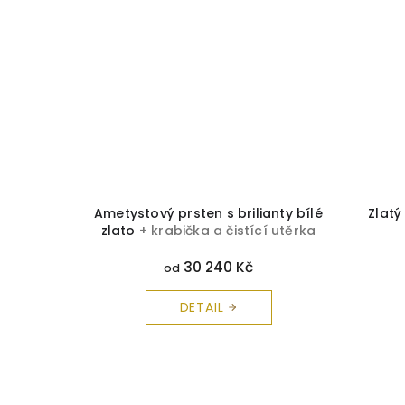
 z bílého
Ametystový prsten s brilianty bílé
Zlatý
í utěrka
zlato
+ krabička a čistící utěrka
zdarma
30 240 Kč
od
DETAIL