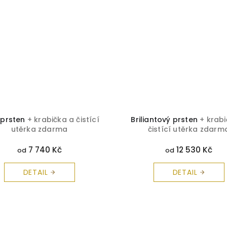
 prsten
+ krabička a čistící
Briliantový prsten
+ krab
utěrka zdarma
čistící utěrka zdarm
7 740 Kč
12 530 Kč
od
od
DETAIL
DETAIL