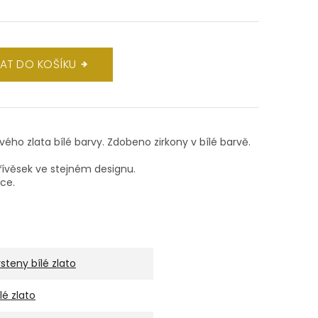
DAT DO KOŠÍKU
ového zlata bílé barvy. Zdobeno zirkony v bílé barvě.
ívěsek ve stejném designu.
lce.
rsteny bílé zlato
ílé zlato