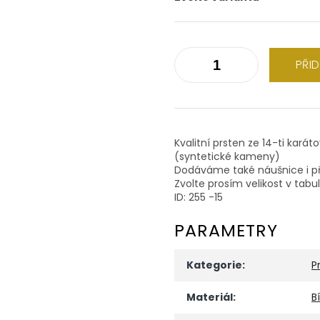
PŘI
Kvalitní prsten ze 14-ti karát
(syntetické kameny)
Dodáváme také náušnice i př
Zvolte prosím velikost v tabu
ID: 255 -15
PARAMETRY
Kategorie
:
P
Materiál
:
B