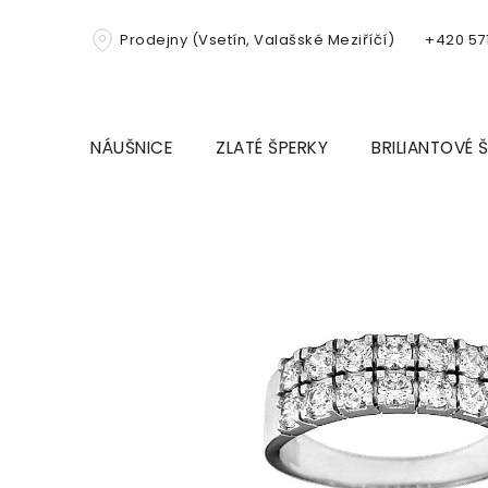
Přejít
na
Prodejny (Vsetín, Valašské Meziříčí)
+420 571
obsah
NÁUŠNICE
ZLATÉ ŠPERKY
BRILIANTOVÉ 