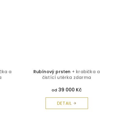
ička a
Rubínový prsten
+ krabička a
Brilia
a
čistící utěrka zdarma
č
39 000 Kč
od
DETAIL