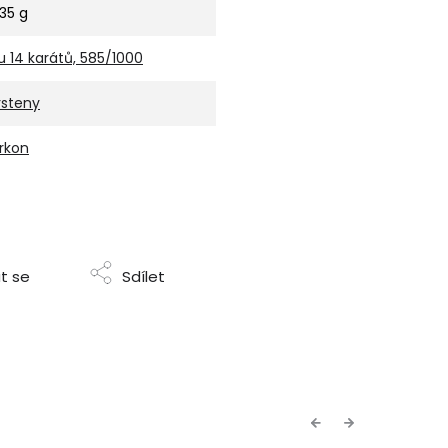
,35 g
u 14 karátů, 585/1000
rsteny
irkon
t se
Sdílet
Previous
Next