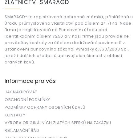
ZLATNICTVÍ SMARAGD
p
a
t
SMARAGD® je registrovaná ochranná známka, přihlášená u
Úřadu průmyslového vlastnictví pod číslem 24 71 43. Naše
í
firma je registrovaná na Puncovním úřadu pod
identifikačním číslem 7250 a v naší firmě jsou pravidelně
prováděny kontroly za účelem dodržování povinností z
ustanovení puncovního zákona, vyhlášky č.363/2003 Sb.,
jakož i dalších předpisů upravujících činnost v oblasti
drahých kovů.
Informace pro vás
JAK NAKUPOVAT
OBCHODNÍ PODMÍNKY
PODMÍNKY OCHRANY OSOBNÍCH ÚDAJŮ
KONTAKTY
VÝROBA ORIGINÁLNÍCH ZLATÝCH ŠPERKŮ NA ZAKÁZKU
REKLAMAČNÍ ŘÁD