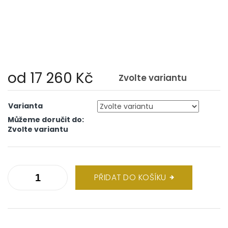
od
17 260 Kč
Zvolte variantu
Měrná
cena:
Varianta
Můžeme doručit do:
Zvolte variantu
PŘIDAT DO KOŠÍKU