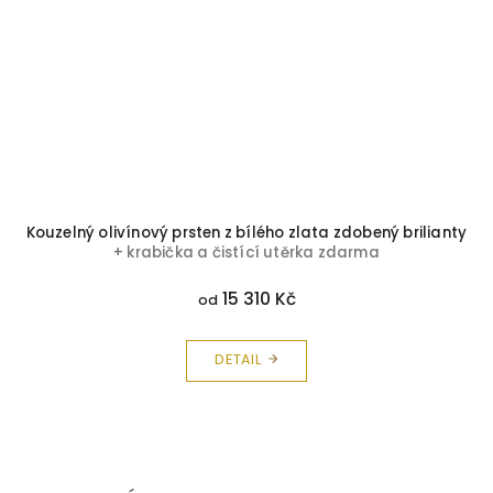
Kouzelný olivínový prsten z bílého zlata zdobený brilianty
+ krabička a čistící utěrka zdarma
15 310 Kč
od
DETAIL
Z
á