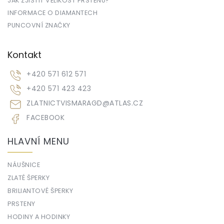
JAK ZJISTIT VELIKOST PRSTENU?
INFORMACE O DIAMANTECH
PUNCOVNÍ ZNAČKY
Kontakt
+420 571 612 571
+420 571 423 423
ZLATNICTVISMARAGD
@
ATLAS.CZ
FACEBOOK
HLAVNÍ MENU
NÁUŠNICE
ZLATÉ ŠPERKY
BRILIANTOVÉ ŠPERKY
PRSTENY
HODINY A HODINKY