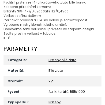
Kvalitní prsten ze 14-ti karátového zlata bílé barvy.
Zdobeno přírodními kameny:
Brilianty SI/H 4ks/0,02ct Safír 1ks/0,49ct
Velikost safíru: 4x6mm
Certifikát pravosti a luxusní balení je samozřejmostí.
Vyrobeno mistry klenotnického umění.
Dodáváme také náušnice i přívěsek ve stejném designu.
Zvolte prosím velikost v tabulce.
ID: 8
PARAMETRY
Kategorie
:
Prsteny bílé zlato
Materiál
:
Bílé zlato
Gramáž
:
2 g
Ryzost
:
Au 14 karátů, 585/1000
Typ šperku
:
Prsteny