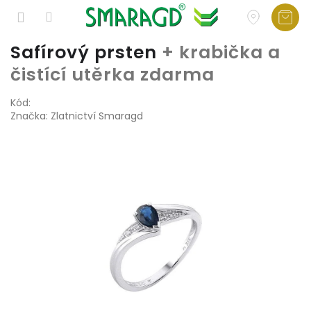
Přejít
Safírový prsten
+ krabička a
na
čistící utěrka zdarma
obsah
Kód:
Značka:
Zlatnictví Smaragd