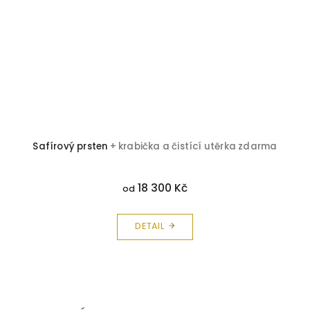
Safírový prsten
+ krabička a čistící utěrka zdarma
18 300 Kč
od
DETAIL
Z
á