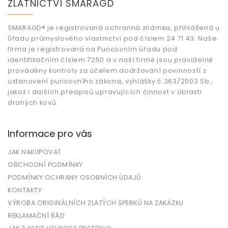
ZLATNICTVÍ SMARAGD
p
a
t
SMARAGD® je registrovaná ochranná známka, přihlášená u
Úřadu průmyslového vlastnictví pod číslem 24 71 43. Naše
í
firma je registrovaná na Puncovním úřadu pod
identifikačním číslem 7250 a v naší firmě jsou pravidelně
prováděny kontroly za účelem dodržování povinností z
ustanovení puncovního zákona, vyhlášky č.363/2003 Sb.,
jakož i dalších předpisů upravujících činnost v oblasti
drahých kovů.
Informace pro vás
JAK NAKUPOVAT
OBCHODNÍ PODMÍNKY
PODMÍNKY OCHRANY OSOBNÍCH ÚDAJŮ
KONTAKTY
VÝROBA ORIGINÁLNÍCH ZLATÝCH ŠPERKŮ NA ZAKÁZKU
REKLAMAČNÍ ŘÁD