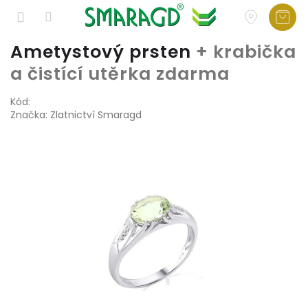
Přejít
Ametystový prsten
+ krabička
na
a čistící utěrka zdarma
obsah
Kód:
Značka:
Zlatnictví Smaragd