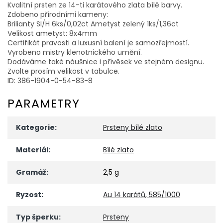
Kvalitní prsten ze 14-ti karátového zlata bílé barvy.
Zdobeno přírodními kameny:
Brilianty SI/H 6ks/0,02ct Ametyst zelený 1ks/1,36ct
Velikost ametyst: 8x4mm
Certifikát pravosti a luxusní balení je samozřejmostí.
Vyrobeno mistry klenotnického umění.
Dodáváme také náušnice i přívěsek ve stejném designu.
Zvolte prosím velikost v tabulce.
ID: 386-1904-0-54-83-8
PARAMETRY
Kategorie
:
Prsteny bílé zlato
Materiál
:
Bílé zlato
Gramáž
:
2,5 g
Ryzost
:
Au 14 karátů, 585/1000
Typ šperku
:
Prsteny