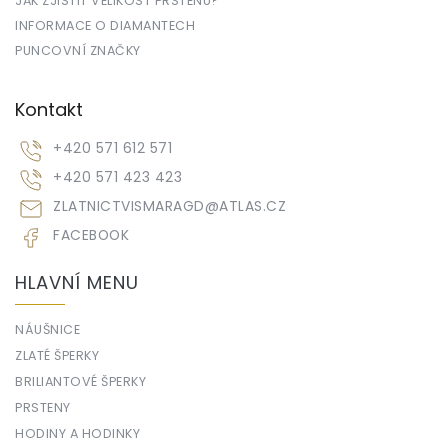
JAK ZJISTIT VELIKOST PRSTENU?
INFORMACE O DIAMANTECH
PUNCOVNÍ ZNAČKY
Kontakt
+420 571 612 571
+420 571 423 423
ZLATNICTVISMARAGD
@
ATLAS.CZ
FACEBOOK
HLAVNÍ MENU
NÁUŠNICE
ZLATÉ ŠPERKY
BRILIANTOVÉ ŠPERKY
PRSTENY
HODINY A HODINKY