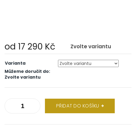
od
17 290 Kč
Zvolte variantu
Měrná
cena:
Varianta
Můžeme doručit do:
Zvolte variantu
PŘIDAT DO KOŠÍKU