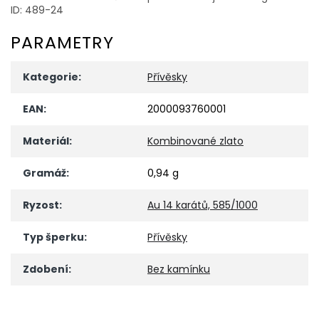
ID: 489-24
PARAMETRY
Kategorie
:
Přívěsky
EAN
:
2000093760001
Materiál
:
Kombinované zlato
Gramáž
:
0,94 g
Ryzost
:
Au 14 karátů, 585/1000
Typ šperku
:
Přívěsky
Zdobení
:
Bez kamínku