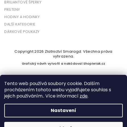
BRILIANTOVÉ ŠPERKY
PRSTENY
HODINY A HODINKY
DALŠÍ KATEGORIE
DÁRKOVÉ POUKAZY
Copyright 2026
Zlatnictví Smaragd
. Všechna práva
vyhrazena.
Grafický návrh vytvořil a nakódoval
Shoptetak.cz
Tento web používá soubory cookie. Dalším
procházením tohoto webu vyjadřujete souhlas s
Vytvořil Shoptet
jejich používáním.. Více informací
zde
.
Nastavení
Podle zákona o evidenci tržeb je prodávající povinen vystavit
kupujícímu účtenku. Zároveň je povinen zaevidovat přijatou
tržbu u správce daně online; v případě technického výpadku