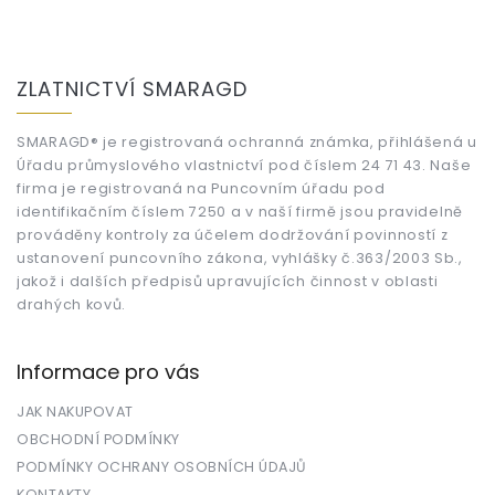
Z
á
ZLATNICTVÍ SMARAGD
p
a
t
SMARAGD® je registrovaná ochranná známka, přihlášená u
Úřadu průmyslového vlastnictví pod číslem 24 71 43. Naše
í
firma je registrovaná na Puncovním úřadu pod
identifikačním číslem 7250 a v naší firmě jsou pravidelně
prováděny kontroly za účelem dodržování povinností z
ustanovení puncovního zákona, vyhlášky č.363/2003 Sb.,
jakož i dalších předpisů upravujících činnost v oblasti
drahých kovů.
Informace pro vás
JAK NAKUPOVAT
OBCHODNÍ PODMÍNKY
PODMÍNKY OCHRANY OSOBNÍCH ÚDAJŮ
KONTAKTY