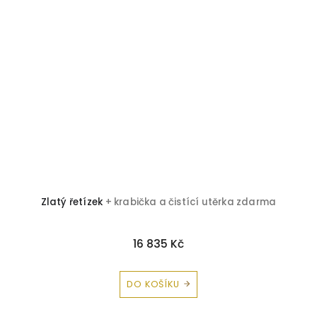
Zlatý řetízek
+ krabička a čistící utěrka zdarma
Z
16 835 Kč
DO KOŠÍKU