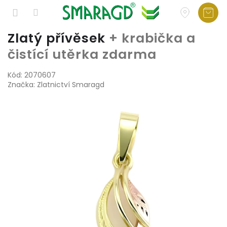
Přejít
Zlatý přívěsek
+ krabička a
na
čistící utěrka zdarma
obsah
Kód:
2070607
Značka:
Zlatnictví Smaragd