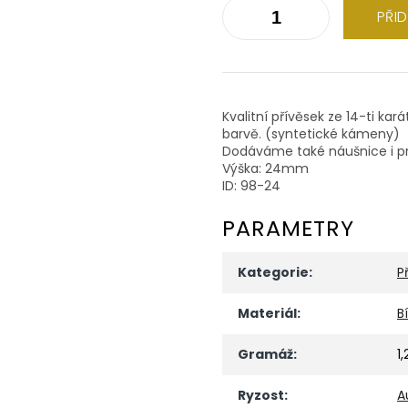
PŘI
Kvalitní přívěsek ze 14-ti kar
barvě. (syntetické kámeny)
Dodáváme také náušnice i pr
Výška: 24mm
ID: 98-24
PARAMETRY
Kategorie
:
P
Materiál
:
B
Gramáž
:
1,
Ryzost
:
A