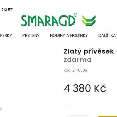
 612 571
ŠPERKY
PRSTENY
HODINY A HODINKY
DALŠÍ KA
Zlatý přívěsek
zdarma
Kód:
2140508
4 380 Kč
Měrná
cena: