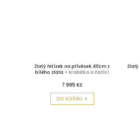
 čistící
Zlatý řetízek na přívěsek 40cm z
Zlatý
bílého zlata
+ krabička a čistící
utěrka zdarma
7 995 Kč
DO KOŠÍKU
Z