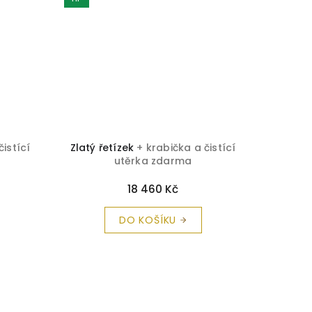
čistící
Zlatý řetízek
+ krabička a čistící
Zlatý ř
utěrka zdarma
18 460 Kč
DO KOŠÍKU