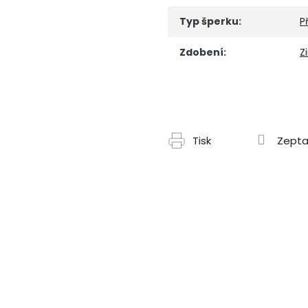
Typ šperku
:
P
Zdobení
:
Z
Tisk
Zepta