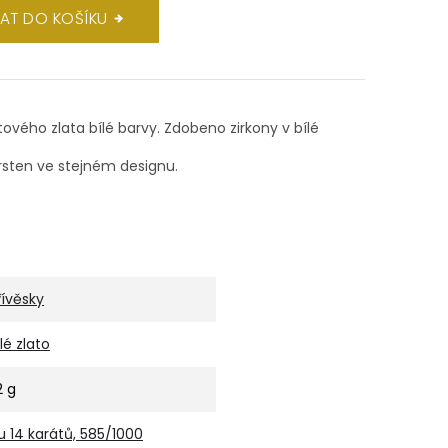
DAT DO KOŠÍKU
átového zlata bílé barvy. Zdobeno zirkony v bílé
sten ve stejném designu.
řívěsky
ílé zlato
2 g
u 14 karátů, 585/1000