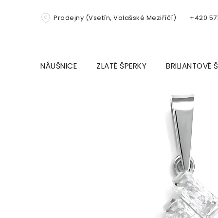
Přejít
na
Prodejny (Vsetín, Valašské Meziříčí)
+420 571
obsah
NÁUŠNICE
ZLATÉ ŠPERKY
BRILIANTOVÉ 