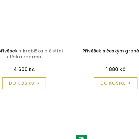
přívěsek
+ krabička a čistící
Přívěšek s českým gran
utěrka zdarma
4 600 Kč
1 880 Kč
DO KOŠÍKU
DO KOŠÍKU
TIP