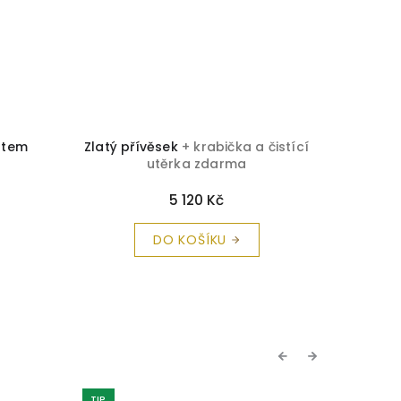
átem
Zlatý přívěsek
+ krabička a čistící
Zlatá b
utěrka zdarma
5 120 Kč
DO KOŠÍKU
Previous
Next
TIP
TIP