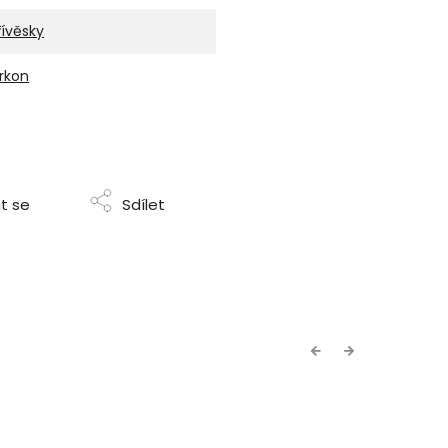
řívěsky
irkon
t se
Sdílet
Previous
Next