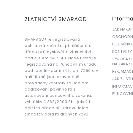
á
p
a
Informa
ZLATNICTVÍ SMARAGD
t
í
JAK NAKU
OBCHODNÍ
SMARAGD® je registrovaná
PODMÍNKY
ochranná známka, přihlášená u
KONTAKTY
Úřadu průmyslového vlastnictví
pod číslem 24 71 43. Naše firma je
VÝROBA OR
NA ZAKÁZK
registrovaná na Puncovním úřadu
pod identifikačním číslem 7250 a v
REKLAMAČ
naší firmě jsou pravidelně
JAK ZJISTI
prováděny kontroly za účelem
INFORMAC
dodržování povinností z
PUNCOVNÍ
ustanovení puncovního zákona,
vyhlášky č.363/2003 Sb., jakož i
dalších předpisů upravujících
činnost v oblasti drahých kovů.