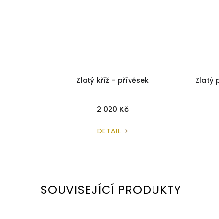
a čistící
Zlatý kříž – přívěsek
Zlatý 
2 020 Kč
DETAIL
SOUVISEJÍCÍ PRODUKTY