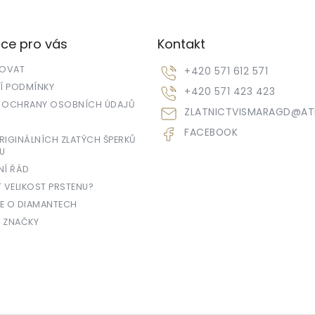
ce pro vás
Kontakt
POVAT
+420 571 612 571
 PODMÍNKY
+420 571 423 423
 OCHRANY OSOBNÍCH ÚDAJŮ
ZLATNICTVISMARAGD
@
AT
FACEBOOK
IGINÁLNÍCH ZLATÝCH ŠPERKŮ
U
NÍ ŘÁD
T VELIKOST PRSTENU?
E O DIAMANTECH
 ZNAČKY