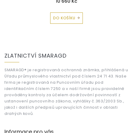
10 660 Kč
DO KOŠÍKU
Z
á
ZLATNICTVÍ SMARAGD
p
a
t
SMARAGD® je registrovaná ochranná známka, přihlášená u
Úřadu průmyslového vlastnictví pod číslem 24 71 43. Naše
í
firma je registrovaná na Puncovním úřadu pod
identifikačním číslem 7250 a v naší firmě jsou pravidelně
prováděny kontroly za účelem dodržování povinností z
ustanovení puncovního zákona, vyhlášky č.363/2003 Sb.,
jakož i dalších předpisů upravujících činnost v oblasti
drahých kovů.
Informace pro vás