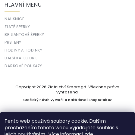
HLAVNÍ MENU
NÁUŠNICE
ZLATÉ ŠPERKY
BRILIANTOVÉ ŠPERKY
PRSTENY
HODINY A HODINKY
DALŠÍ KATEGORIE
DÁRKOVÉ POUKAZY
Copyright 2026
Zlatnictví Smaragd
. Všechna práva
vyhrazena.
Grafický návrh vytvořil a nakódoval
Shoptetak.cz
Tento web používá soubory cookie. Dalším
procházením tohoto webu vyjadřujete souhlas s
Vytvořil Shoptet
jejich používáním.. Více informací
zde
.