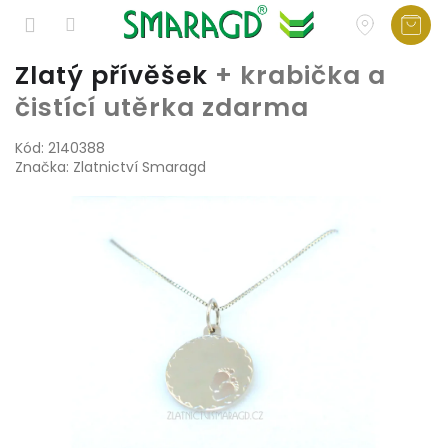
Přejít
Zlatý přívěšek
+ krabička a
na
čistící utěrka zdarma
obsah
Kód:
2140388
Značka:
Zlatnictví Smaragd