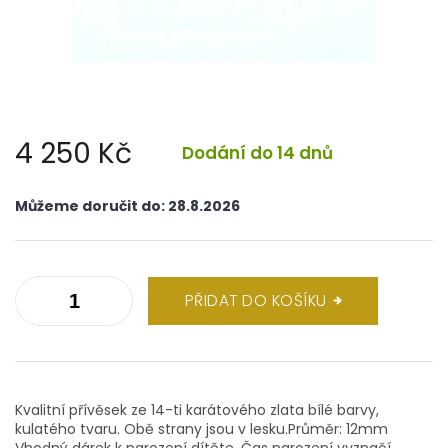
4 250 Kč
Dodání do 14 dnů
Měrná
cena:
Můžeme doručit do:
28.8.2026
PŘIDAT DO KOŠÍKU
Kvalitní přívěsek ze 14-ti karátového zlata bílé barvy,
kulatého tvaru. Obě strany jsou v lesku.Průměr: 12mm
Vhodný dárek k narození dítěte. Čas narození vyznačí