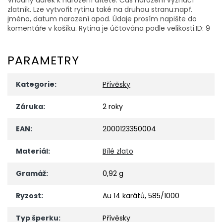
zlatník. Lze vytvořit rytinu také na druhou stranu:např.
jméno, datum narození apod. Údaje prosím napište do
komentáře v košíku. Rytina je účtována podle velikosti.ID: 9
PARAMETRY
Kategorie
:
Přívěsky
Záruka
:
2 roky
EAN
:
2000123350004
Materiál
:
Bílé zlato
Gramáž
:
0,92 g
Ryzost
:
Au 14 karátů, 585/1000
Typ šperku
:
Přívěsky