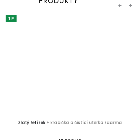
PRODUKTY
Previous
Next
TIP
Zlatý řetízek
+ krabička a čistící utěrka zdarma