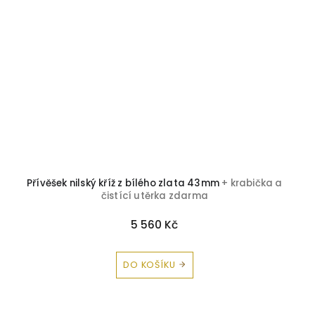
Přívěšek nilský kříž z bílého zlata 43mm
+ krabička a
čistící utěrka zdarma
5 560 Kč
DO KOŠÍKU