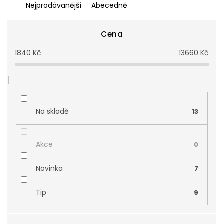
z
Nejprodávanější
Abecedně
e
n
í
Cena
p
1840
Kč
13660
Kč
r
o
d
u
k
t
Na skladě
13
ů
Akce
0
Novinka
7
Tip
9