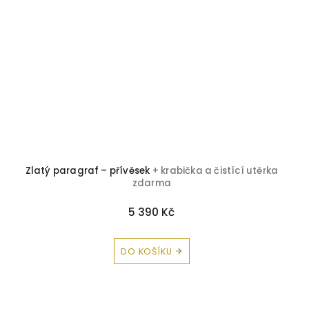
Zlatý paragraf – přívěsek
+ krabička a čistící utěrka
zdarma
5 390 Kč
DO KOŠÍKU