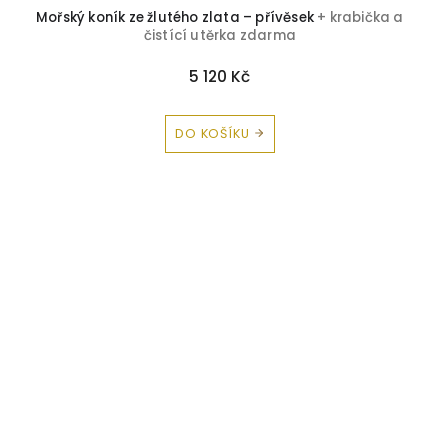
Mořský koník ze žlutého zlata – přívěsek
+ krabička a
čistící utěrka zdarma
5 120 Kč
DO KOŠÍKU