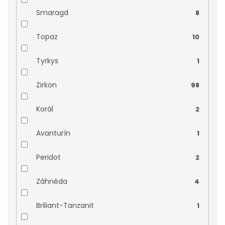
Smaragd
8
Topaz
10
Tyrkys
1
Zirkon
98
Korál
2
Avanturín
1
Peridot
2
Záhněda
4
Briliant-Tanzanit
1