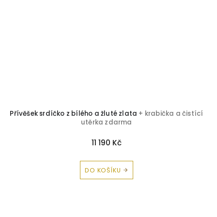
Přívěšek srdíčko z bílého a žluté zlata
+ krabička a čistící
utěrka zdarma
11 190 Kč
DO KOŠÍKU