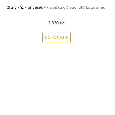
Zlatý kříž – přívěsek
+ krabička a čistící utěrka zdarma
2 320 Kč
DO KOŠÍKU