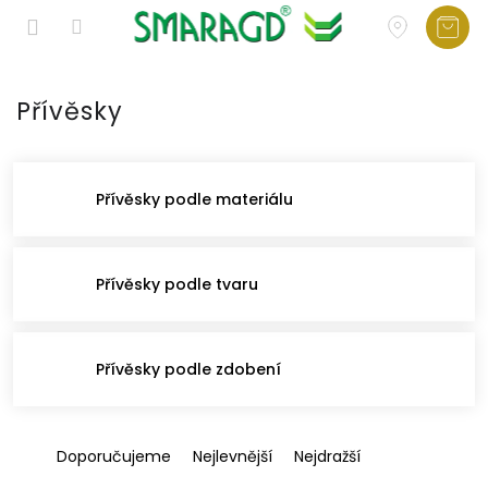
Přejít
na
Přívěsky
obsah
Přívěsky podle materiálu
Přívěsky podle tvaru
Přívěsky podle zdobení
Ř
Doporučujeme
Nejlevnější
Nejdražší
a