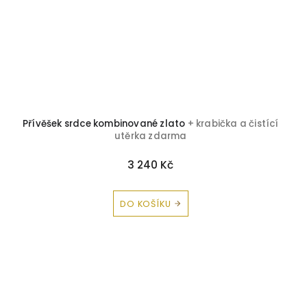
Přívěšek srdce kombinované zlato
+ krabička a čistící
utěrka zdarma
3 240 Kč
DO KOŠÍKU