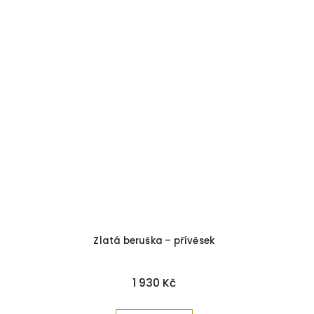
Zlatá beruška – přívěsek
1 930 Kč