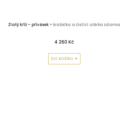
Zlatý kříž – přívěsek
+ krabička a čistící utěrka zdarma
4 260 Kč
DO KOŠÍKU