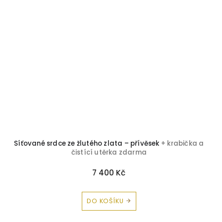
Síťované srdce ze žlutého zlata – přívěsek
+ krabička a
čistící utěrka zdarma
7 400 Kč
DO KOŠÍKU