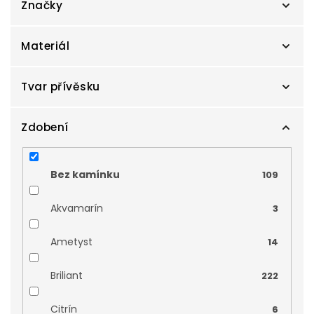
Značky
Materiál
Zlatnictví Smaragd
109
Zodiax
Tvar přívěsku
0
Bílé zlato
38
Kombinované zlato
Zdobení
21
Anděl
0
Žluté zlato
50
Čtyřlístek
4
Bez kamínku
109
Růžové zlato
0
Madonka
3
Akvamarín
3
rhodiované stříbro
0
Nilský kříž
4
Ametyst
14
bílé zlato
0
Srdce
20
Briliant
222
Žluté zlato 585/1000
0
Strom života
4
Citrín
6