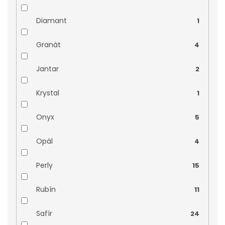
Zlatý kalich
4
Diamant
1
Znamení zvěrokruhu
4
Granát
4
Zvířata
9
Jantar
2
Kříže a křížky
18
Krystal
1
Onyx
5
Opál
4
Perly
15
Rubín
11
Safír
24