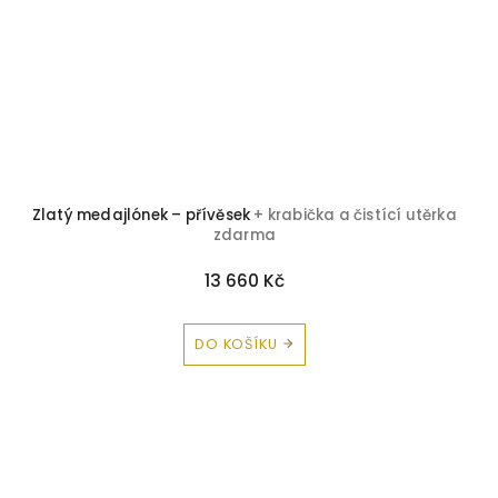
Zlatý medajlónek – přívěsek
+ krabička a čistící utěrka
zdarma
13 660 Kč
DO KOŠÍKU