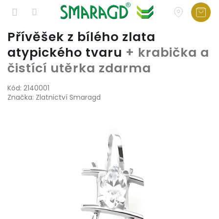
Přejít
Přívěšek z bílého zlata
na
atypického tvaru
+ krabička a
obsah
čistící utěrka zdarma
Kód:
2140001
Značka:
Zlatnictví Smaragd