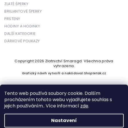
ZLATÉ ŠPERKY
BRILIANTOVÉ ŠPERKY
PRSTENY
HODINY A HODINKY
DALŠÍ KATEGORIE
DÁRKOVÉ POUKAZY
Copyright 2026
Zlatnictví Smaragd
. Všechna práva
vyhrazena.
Grafický návrh vytvořil a nakódoval
Shoptetak.cz
Tento web používá soubory cookie. Dalším
procházením tohoto webu vyjadřujete souhlas s
Vytvořil Shoptet
jejich používáním.. Více informací
zde
.
Nastavení
Podle zákona o evidenci tržeb je prodávající povinen vystavit