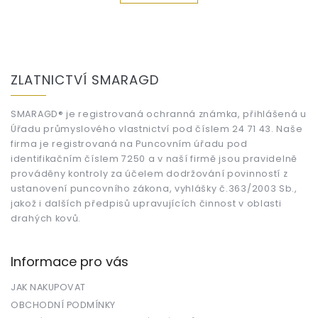
Z
á
ZLATNICTVÍ SMARAGD
p
a
t
SMARAGD® je registrovaná ochranná známka, přihlášená u
Úřadu průmyslového vlastnictví pod číslem 24 71 43. Naše
í
firma je registrovaná na Puncovním úřadu pod
identifikačním číslem 7250 a v naší firmě jsou pravidelně
prováděny kontroly za účelem dodržování povinností z
ustanovení puncovního zákona, vyhlášky č.363/2003 Sb.,
jakož i dalších předpisů upravujících činnost v oblasti
drahých kovů.
Informace pro vás
JAK NAKUPOVAT
OBCHODNÍ PODMÍNKY