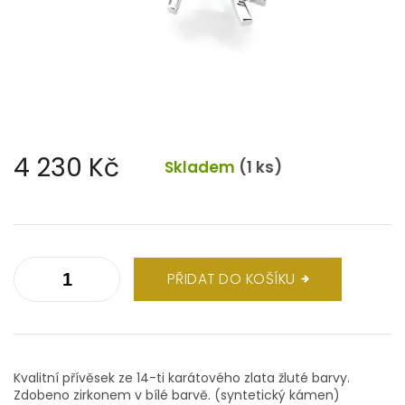
4 230 Kč
Skladem
(1 ks)
Měrná
cena:
PŘIDAT DO KOŠÍKU
Kvalitní přívěsek ze 14-ti karátového zlata žluté barvy.
Zdobeno zirkonem v bílé barvě. (syntetický kámen)