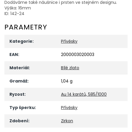
Dodáváme také náušnice i prsten ve stejném designu.
Výška: 16mm
ID: 142-24
PARAMETRY
Kategorie
:
Přívěsky
EAN
:
2000003020003
Materiál
:
Bílé zlato
Gramáž
:
1,04 g
Ryzost
:
Au 14 karátů, 585/1000
Typ šperku
:
Přívěsky
Zdobení
:
Zirkon