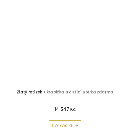
Zlatý řetízek
+ krabička a čistící utěrka zdarma
Z
14 547 Kč
DO KOŠÍKU