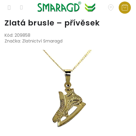
Přejít
Zlatá brusle – přívěsek
na
obsah
Kód:
209858
Značka:
Zlatnictví Smaragd