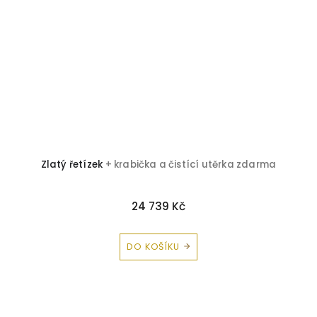
Zlatý řetízek
+ krabička a čistící utěrka zdarma
Z
24 739 Kč
DO KOŠÍKU
Z