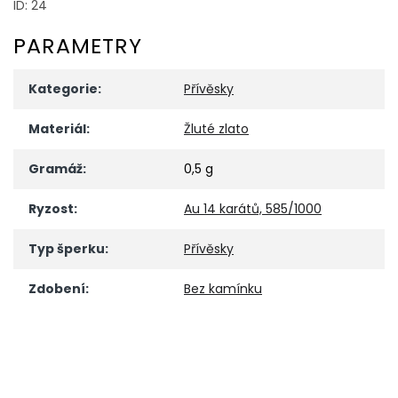
ID: 24
PARAMETRY
Kategorie
:
Přívěsky
Materiál
:
Žluté zlato
Gramáž
:
0,5 g
Ryzost
:
Au 14 karátů, 585/1000
Typ šperku
:
Přívěsky
Zdobení
:
Bez kamínku