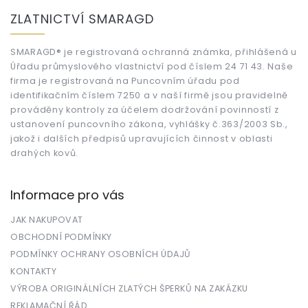
á
ZLATNICTVÍ SMARAGD
p
a
t
SMARAGD® je registrovaná ochranná známka, přihlášená u
Úřadu průmyslového vlastnictví pod číslem 24 71 43. Naše
í
firma je registrovaná na Puncovním úřadu pod
identifikačním číslem 7250 a v naší firmě jsou pravidelně
prováděny kontroly za účelem dodržování povinností z
ustanovení puncovního zákona, vyhlášky č.363/2003 Sb.,
jakož i dalších předpisů upravujících činnost v oblasti
drahých kovů.
Informace pro vás
JAK NAKUPOVAT
OBCHODNÍ PODMÍNKY
PODMÍNKY OCHRANY OSOBNÍCH ÚDAJŮ
KONTAKTY
VÝROBA ORIGINÁLNÍCH ZLATÝCH ŠPERKŮ NA ZAKÁZKU
REKLAMAČNÍ ŘÁD