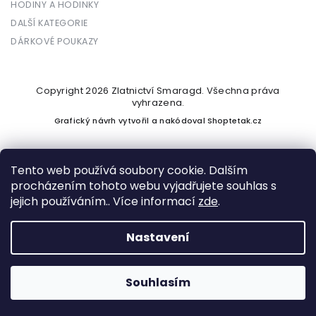
HODINY A HODINKY
DALŠÍ KATEGORIE
DÁRKOVÉ POUKAZY
Copyright 2026
Zlatnictví Smaragd
. Všechna práva
vyhrazena.
Grafický návrh vytvořil a nakódoval
Shoptetak.cz
Tento web používá soubory cookie. Dalším
procházením tohoto webu vyjadřujete souhlas s
Vytvořil Shoptet
jejich používáním.. Více informací
zde
.
Nastavení
Podle zákona o evidenci tržeb je prodávající povinen vystavit
kupujícímu účtenku. Zároveň je povinen zaevidovat přijatou
tržbu u správce daně online; v případě technického výpadku
Souhlasím
pak nejpozději do 48 hodin.