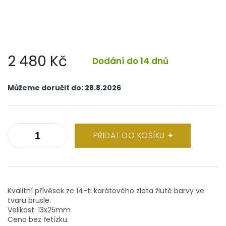
2 480 Kč
Dodání do 14 dnů
Měrná
cena:
Můžeme doručit do:
28.8.2026
PŘIDAT DO KOŠÍKU
Kvalitní přívěsek ze 14-ti karátového zlata žluté barvy ve
tvaru brusle.
Velikost: 13x25mm
Cena bez řetízku.