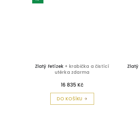
 čistící
Zlatý řetízek
+ krabička a čistící
Zlatý
utěrka zdarma
16 835 Kč
DO KOŠÍKU
Z