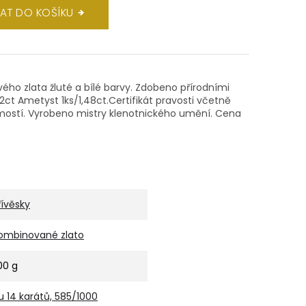
DAT DO KOŠÍKU
ového zlata žluté a bílé barvy. Zdobeno přírodními
02ct Ametyst 1ks/1,48ct.Certifikát pravosti včetně
jmostí. Vyrobeno mistry klenotnického umění. Cena
řívěsky
ombinované zlato
,00 g
u 14 karátů, 585/1000