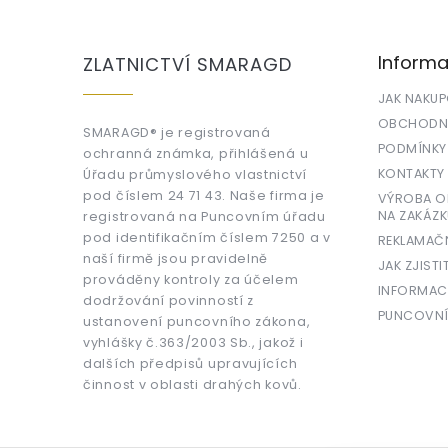
á
p
a
Informa
ZLATNICTVÍ SMARAGD
t
í
JAK NAKU
OBCHODNÍ
SMARAGD® je registrovaná
PODMÍNKY
ochranná známka, přihlášená u
KONTAKTY
Úřadu průmyslového vlastnictví
pod číslem 24 71 43. Naše firma je
VÝROBA OR
NA ZAKÁZK
registrovaná na Puncovním úřadu
pod identifikačním číslem 7250 a v
REKLAMAČ
naší firmě jsou pravidelně
JAK ZJISTI
prováděny kontroly za účelem
INFORMAC
dodržování povinností z
PUNCOVNÍ
ustanovení puncovního zákona,
vyhlášky č.363/2003 Sb., jakož i
dalších předpisů upravujících
činnost v oblasti drahých kovů.