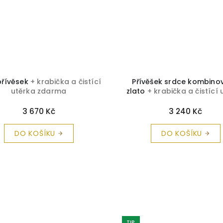
přívěsek
+ krabička a čistící
Přívěšek srdce kombino
utěrka zdarma
zlato
+ krabička a čistící 
zdarma
3 670 Kč
3 240 Kč
DO KOŠÍKU
DO KOŠÍKU
TIP