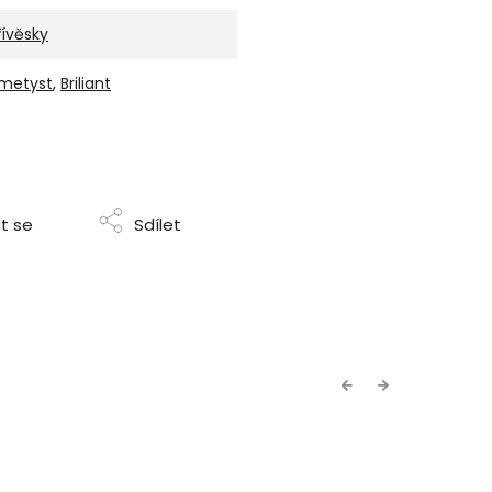
řívěsky
metyst
,
Briliant
t se
Sdílet
Previous
Next