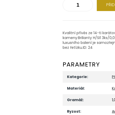
PŘI
Kvalitní přívěs ze 14-ti karát
kameny:Brilianty H/SI1 3ks/0,
luxusního balení je samozře
bez řetízku.ID: 24
PARAMETRY
Kategorie
:
P
Materiál
:
K
Gramáž
:
1
Ryzost
:
A