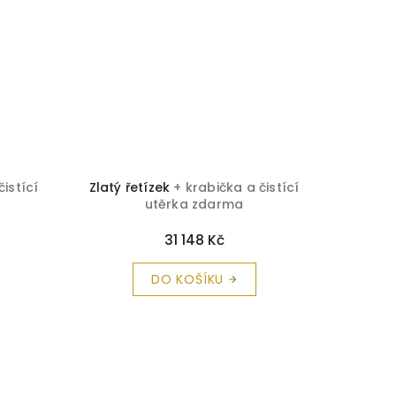
čistící
Zlatý řetízek
+ krabička a čistící
Zlatý ř
utěrka zdarma
31 148 Kč
DO KOŠÍKU