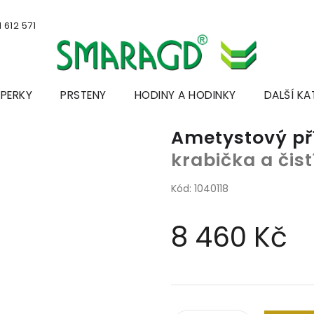
 612 571
ŠPERKY
PRSTENY
HODINY A HODINKY
DALŠÍ KA
Ametystový pří
krabička a čis
Kód:
1040118
8 460 Kč
Měrná
cena: