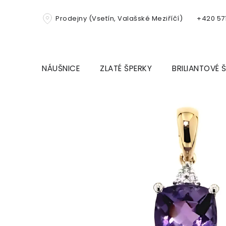
Přejít
na
Prodejny (Vsetín, Valašské Meziříčí)
+420 571
obsah
NÁUŠNICE
ZLATÉ ŠPERKY
BRILIANTOVÉ 