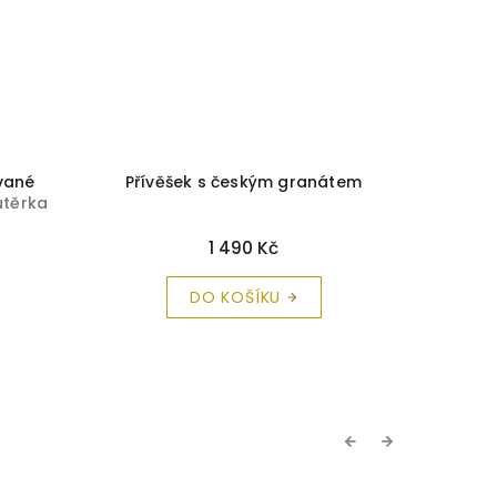
vané
Přívěšek s českým granátem
Přív
utěrka
1 490 Kč
DO KOŠÍKU
Previous
Next
TIP