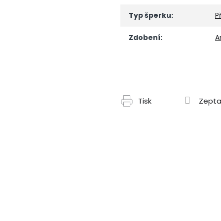
Typ šperku
:
P
Zdobení
:
A
Tisk
Zepta