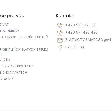
ce pro vás
Kontakt
POVAT
+420 571 612 571
 PODMÍNKY
+420 571 423 423
 OCHRANY OSOBNÍCH ÚDAJŮ
ZLATNICTVISMARAGD
@
AT
FACEBOOK
IGINÁLNÍCH ZLATÝCH ŠPERKŮ
U
NÍ ŘÁD
T VELIKOST PRSTENU?
E O DIAMANTECH
 ZNAČKY