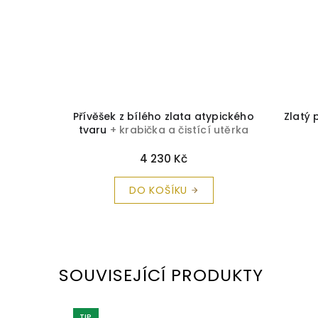
nátem a
Přívěšek z bílého zlata atypického
Zlatý 
tvaru
+ krabička a čistící utěrka
zdarma
4 230 Kč
DO KOŠÍKU
SOUVISEJÍCÍ PRODUKTY
TIP