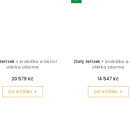
 řetízek
+ krabička a čistící
Zlatý řetízek
+ krabička a 
utěrka zdarma
utěrka zdarma
20 579 Kč
14 547 Kč
DO KOŠÍKU
DO KOŠÍKU