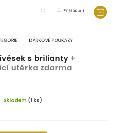
Přihlášení
TEGORIE
DÁRKOVÉ POUKAZY
věsek s brilianty
+
tící utěrka zdarma
Skladem
(1 ks)