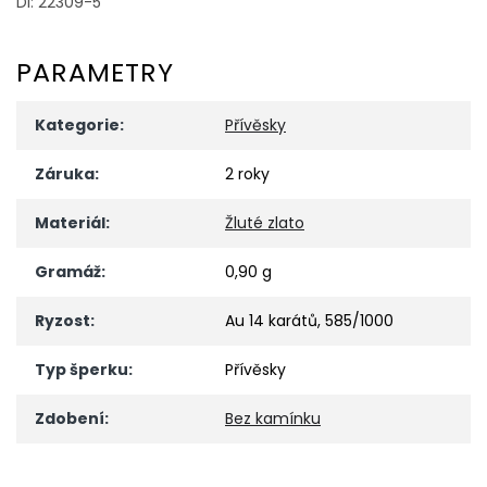
DI: 22309-5
PARAMETRY
Kategorie
:
Přívěsky
Záruka
:
2 roky
Materiál
:
Žluté zlato
Gramáž
:
0,90 g
Ryzost
:
Au 14 karátů, 585/1000
Typ šperku
:
Přívěsky
Zdobení
:
Bez kamínku