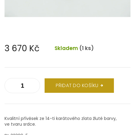
3 670 Kč
Skladem
(1 ks)
Měrná
cena:
PŘIDAT DO KOŠÍKU
Kvalitní přívěsek ze 14-ti karátového zlata žluté barvy,
ve tvaru srdce.