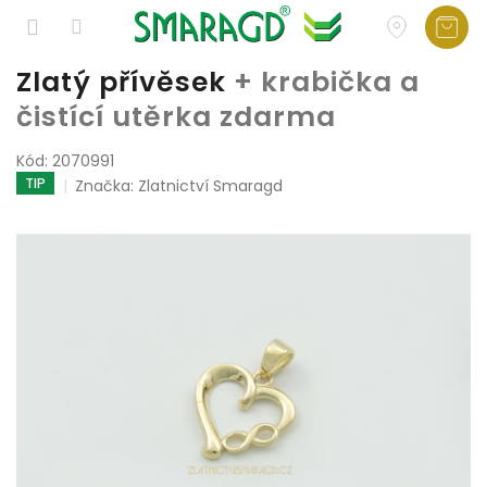
Přejít
Zlatý přívěsek
+ krabička a
na
čistící utěrka zdarma
obsah
Kód:
2070991
TIP
Značka:
Zlatnictví Smaragd