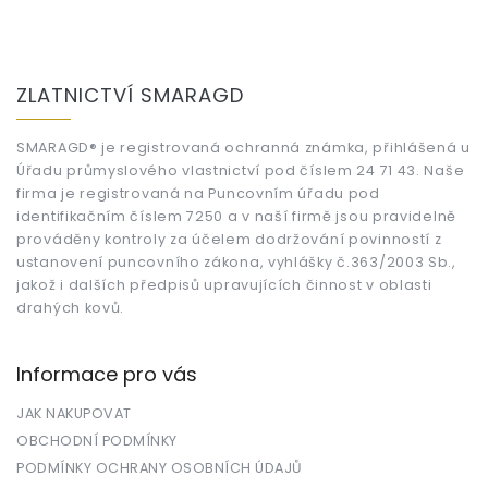
Z
á
ZLATNICTVÍ SMARAGD
p
a
t
SMARAGD® je registrovaná ochranná známka, přihlášená u
Úřadu průmyslového vlastnictví pod číslem 24 71 43. Naše
í
firma je registrovaná na Puncovním úřadu pod
identifikačním číslem 7250 a v naší firmě jsou pravidelně
prováděny kontroly za účelem dodržování povinností z
ustanovení puncovního zákona, vyhlášky č.363/2003 Sb.,
jakož i dalších předpisů upravujících činnost v oblasti
drahých kovů.
Informace pro vás
JAK NAKUPOVAT
OBCHODNÍ PODMÍNKY
PODMÍNKY OCHRANY OSOBNÍCH ÚDAJŮ