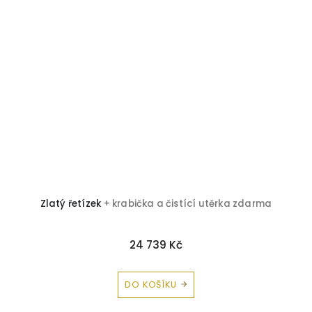
 a
Zlatý řetízek
+ krabička a čistící utěrka zdarma
24 739 Kč
DO KOŠÍKU