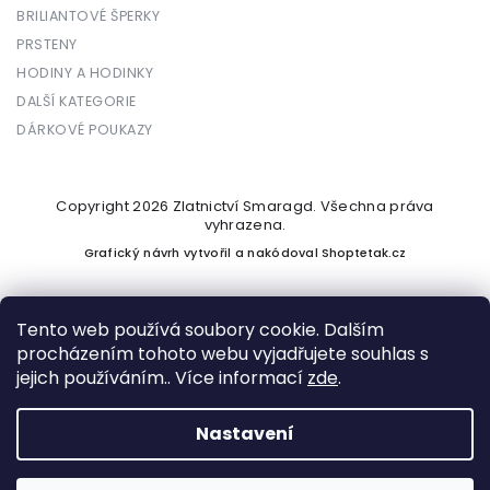
BRILIANTOVÉ ŠPERKY
PRSTENY
HODINY A HODINKY
DALŠÍ KATEGORIE
DÁRKOVÉ POUKAZY
Copyright 2026
Zlatnictví Smaragd
. Všechna práva
vyhrazena.
Grafický návrh vytvořil a nakódoval
Shoptetak.cz
Tento web používá soubory cookie. Dalším
procházením tohoto webu vyjadřujete souhlas s
Vytvořil Shoptet
jejich používáním.. Více informací
zde
.
Nastavení
Podle zákona o evidenci tržeb je prodávající povinen vystavit
kupujícímu účtenku. Zároveň je povinen zaevidovat přijatou
tržbu u správce daně online; v případě technického výpadku