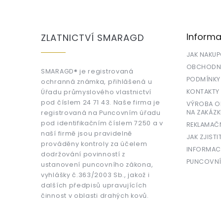
á
p
a
Informa
ZLATNICTVÍ SMARAGD
t
í
JAK NAKU
OBCHODNÍ
SMARAGD® je registrovaná
PODMÍNKY
ochranná známka, přihlášená u
KONTAKTY
Úřadu průmyslového vlastnictví
pod číslem 24 71 43. Naše firma je
VÝROBA OR
NA ZAKÁZK
registrovaná na Puncovním úřadu
pod identifikačním číslem 7250 a v
REKLAMAČ
naší firmě jsou pravidelně
JAK ZJISTI
prováděny kontroly za účelem
INFORMAC
dodržování povinností z
PUNCOVNÍ
ustanovení puncovního zákona,
vyhlášky č.363/2003 Sb., jakož i
dalších předpisů upravujících
činnost v oblasti drahých kovů.