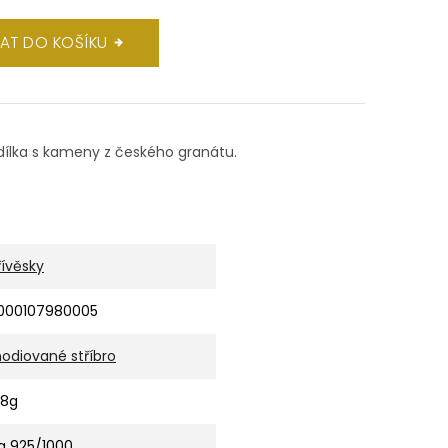
DAT DO KOŠÍKU
ndílka s kameny z českého granátu.
řívěsky
000107980005
hodiované stříbro
,8g
g 925/1000