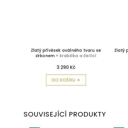
ského
Zlatý přívěsek oválného tvaru se
Zlatý 
istící
zirkonem
+ krabička a čistící
utěrka zdarma
3 290 Kč
DO KOŠÍKU
SOUVISEJÍCÍ PRODUKTY