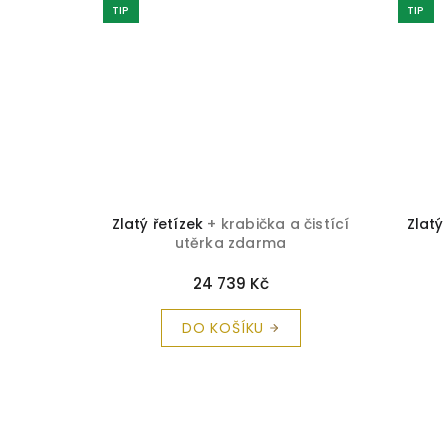
TIP
TIP
 čistící
Zlatý řetízek
+ krabička a čistící
Zlatý
utěrka zdarma
24 739 Kč
DO KOŠÍKU
Z