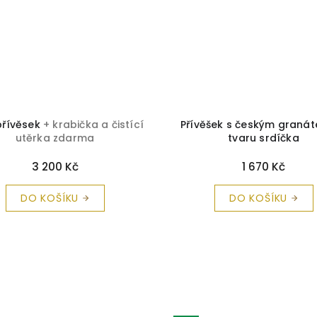
přívěsek
+ krabička a čistící
Přívěšek s českým graná
utěrka zdarma
tvaru srdíčka
3 200 Kč
1 670 Kč
DO KOŠÍKU
DO KOŠÍKU