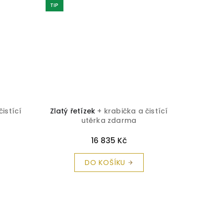
TIP
čistící
Zlatý řetízek
+ krabička a čistící
Zlatý ř
utěrka zdarma
bílého
16 835 Kč
DO KOŠÍKU