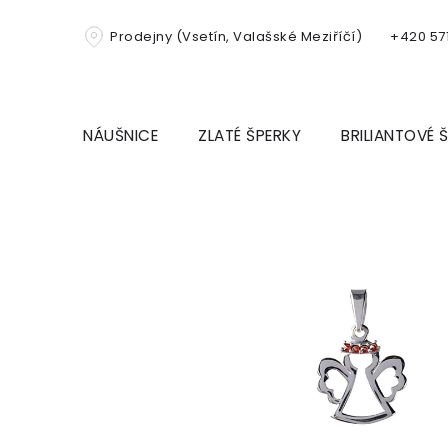
Přejít
na
Prodejny (Vsetín, Valašské Meziříčí)
+420 571
obsah
NÁUŠNICE
ZLATÉ ŠPERKY
BRILIANTOVÉ 