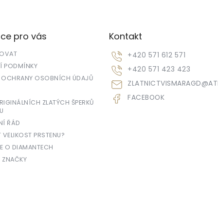
ce pro vás
Kontakt
POVAT
+420 571 612 571
 PODMÍNKY
+420 571 423 423
 OCHRANY OSOBNÍCH ÚDAJŮ
ZLATNICTVISMARAGD
@
AT
FACEBOOK
IGINÁLNÍCH ZLATÝCH ŠPERKŮ
U
NÍ ŘÁD
T VELIKOST PRSTENU?
E O DIAMANTECH
 ZNAČKY