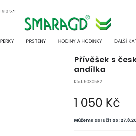
 612 571
ŠPERKY
PRSTENY
HODINY A HODINKY
DALŠÍ KA
Přívěšek s če
andílka
Kód:
5030582
1 050 Kč
Měrná
cena:
Můžeme doručit do:
27.8.2