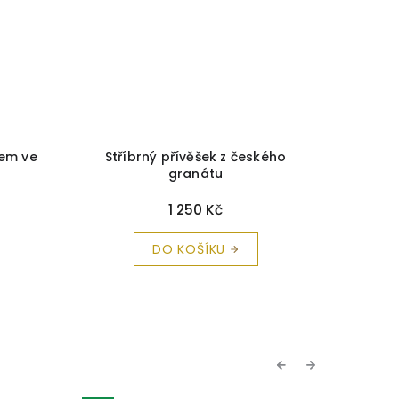
tem ve
Stříbrný přívěšek z českého
Zlatý p
granátu
1 250 Kč
DO KOŠÍKU
Previous
Next