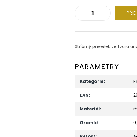
PŘI
Stříbrný přívešek ve tvaru a
PARAMETRY
Kategorie
:
P
EAN
:
2
Materiál
:
r
Gramáž
:
0
Ryzost
:
A