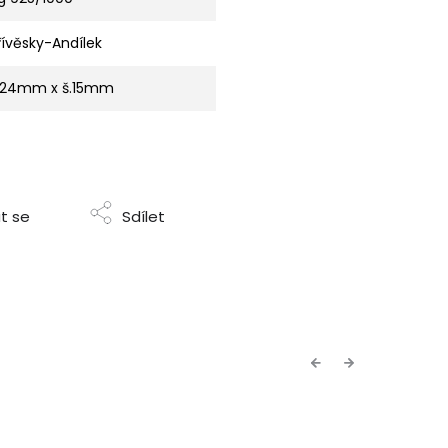
řívěsky-Andílek
.24mm x š.15mm
t se
Sdílet
Previous
Next