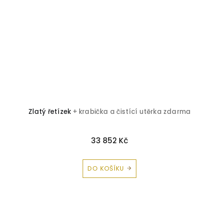
Zlatý řetízek
+ krabička a čistící utěrka zdarma
33 852 Kč
DO KOŠÍKU
Z