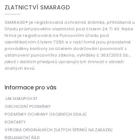
á
ZLATNICTVÍ SMARAGD
p
a
t
SMARAGD® je registrovaná ochranná známka, přihlášená u
Úřadu průmyslového vlastnictví pod číslem 24 71 43. Naše
í
firma je registrovaná na Puncovním úřadu pod
identifikačním číslem 7250 a v naší firmě jsou pravidelně
prováděny kontroly za účelem dodržování povinností z
ustanovení puncovního zákona, vyhlášky č.363/2003 Sb.,
jakož i dalších předpisů upravujících činnost v oblasti
drahých kovů.
Informace pro vás
JAK NAKUPOVAT
OBCHODNÍ PODMÍNKY
PODMÍNKY OCHRANY OSOBNÍCH ÚDAJŮ
KONTAKTY
VÝROBA ORIGINÁLNÍCH ZLATÝCH ŠPERKŮ NA ZAKÁZKU
REKLAMAČNÍ ŘÁD