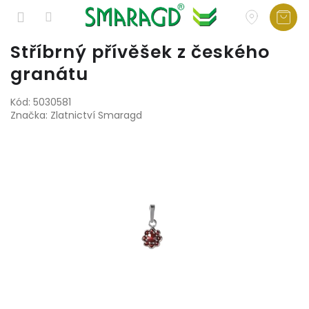
Přejít
Stříbrný přívěšek z českého
na
granátu
obsah
Kód:
5030581
Značka:
Zlatnictví Smaragd