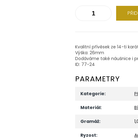
PŘI
Kvalitní přívěsek ze 14-ti kar
Výška: 26mm
Dodáváme také náušnice i pr
ID: 77-24
PARAMETRY
Kategorie
:
P
Materiál
:
B
Gramáž
:
1
Ryzost
:
A