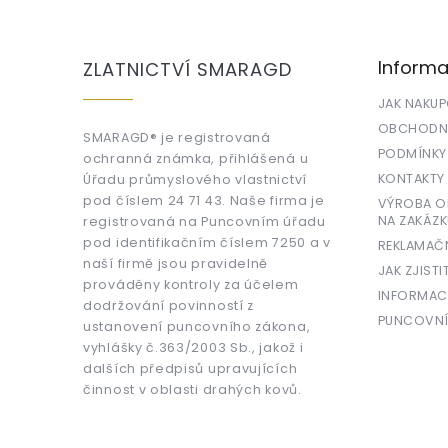
á
p
a
Informa
ZLATNICTVÍ SMARAGD
t
í
JAK NAKU
OBCHODNÍ
SMARAGD® je registrovaná
PODMÍNKY
ochranná známka, přihlášená u
KONTAKTY
Úřadu průmyslového vlastnictví
pod číslem 24 71 43. Naše firma je
VÝROBA OR
NA ZAKÁZK
registrovaná na Puncovním úřadu
pod identifikačním číslem 7250 a v
REKLAMAČ
naší firmě jsou pravidelně
JAK ZJISTI
prováděny kontroly za účelem
INFORMAC
dodržování povinností z
PUNCOVNÍ
ustanovení puncovního zákona,
vyhlášky č.363/2003 Sb., jakož i
dalších předpisů upravujících
činnost v oblasti drahých kovů.