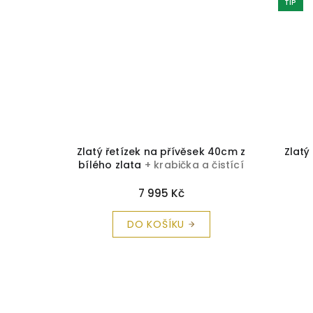
TIP
 čistící
Zlatý řetízek na přívěsek 40cm z
Zlatý
bílého zlata
+ krabička a čistící
utěrka zdarma
7 995 Kč
DO KOŠÍKU
Z