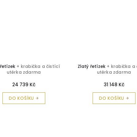
 řetízek
+ krabička a čistící
Zlatý řetízek
+ krabička a 
utěrka zdarma
utěrka zdarma
24 739 Kč
31 148 Kč
DO KOŠÍKU
DO KOŠÍKU