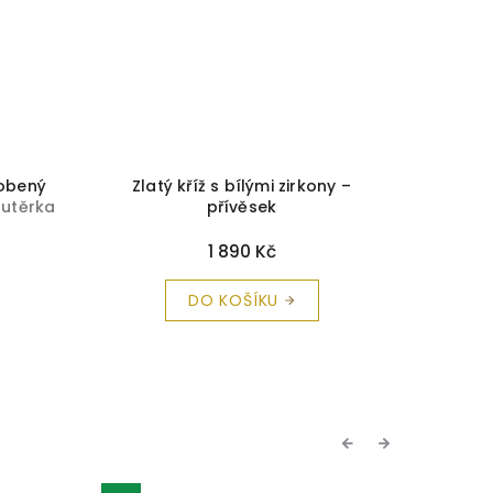
dobený
Zlatý kříž s bílými zirkony –
Stří
 utěrka
přívěsek
1 890 Kč
DO KOŠÍKU
Previous
Next