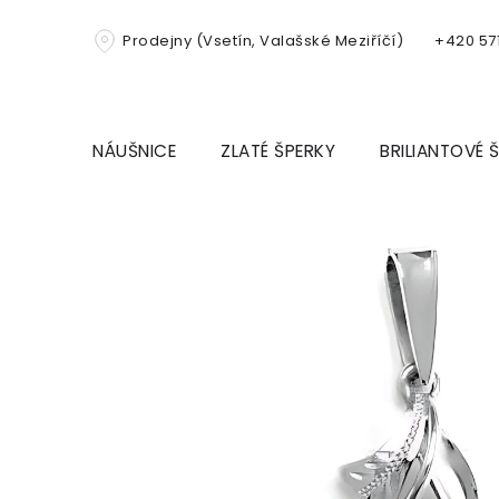
Přejít
na
Prodejny (Vsetín, Valašské Meziříčí)
+420 571
obsah
NÁUŠNICE
ZLATÉ ŠPERKY
BRILIANTOVÉ 