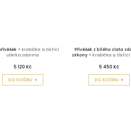
přívěšek
+ krabička a čistící
Přívěšek z bílého zlata z
utěrka zdarma
zirkony
+ krabička a čistící
zdarma
5 120 Kč
5 450 Kč
DO KOŠÍKU
DO KOŠÍKU