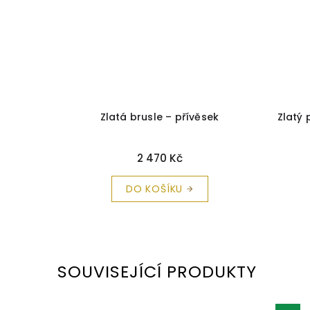
Z 1606
+
Zlatá brusle – přívěsek
Zlatý 
a zdarma
2 470 Kč
DO KOŠÍKU
SOUVISEJÍCÍ PRODUKTY