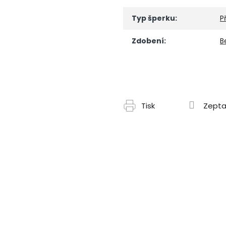
Typ šperku
:
P
Zdobení
:
B
Tisk
Zepta