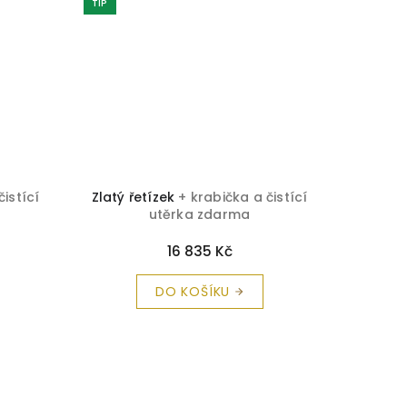
TIP
TIP
čistící
Zlatý řetízek
+ krabička a čistící
Zlatý ř
utěrka zdarma
16 835 Kč
DO KOŠÍKU