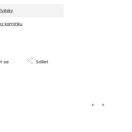
řívěsky
ez kamínku
t se
Sdílet
Previous
Next