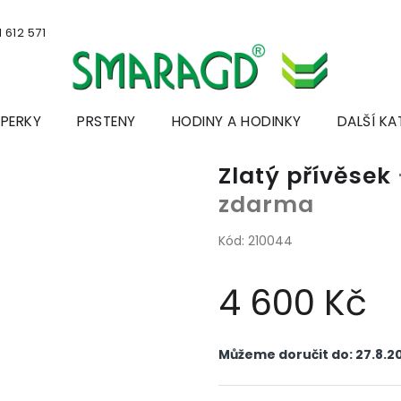
 612 571
ŠPERKY
PRSTENY
HODINY A HODINKY
DALŠÍ KA
Zlatý přívěsek
zdarma
Kód:
210044
4 600 Kč
Měrná
cena:
Můžeme doručit do:
27.8.2