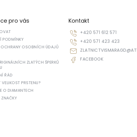
ce pro vás
Kontakt
POVAT
+420 571 612 571
 PODMÍNKY
+420 571 423 423
 OCHRANY OSOBNÍCH ÚDAJŮ
ZLATNICTVISMARAGD
@
AT
FACEBOOK
IGINÁLNÍCH ZLATÝCH ŠPERKŮ
U
NÍ ŘÁD
T VELIKOST PRSTENU?
E O DIAMANTECH
 ZNAČKY