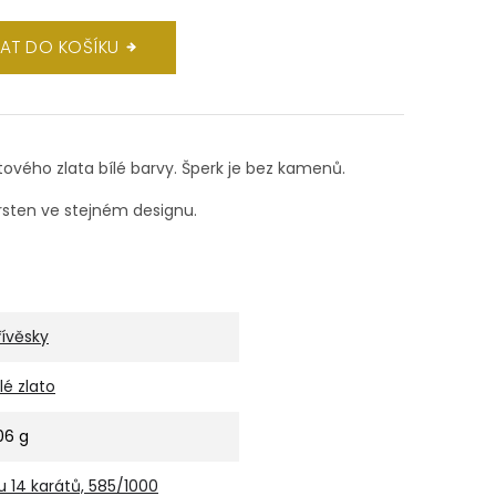
DAT DO KOŠÍKU
átového zlata bílé barvy. Šperk je bez kamenů.
sten ve stejném designu.
řívěsky
ílé zlato
,06 g
u 14 karátů, 585/1000