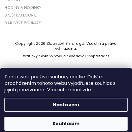
HODINY A HODINKY
DALŠÍ KATEGORIE
DÁRKOVÉ POUKAZY
Copyright 2026
Zlatnictví Smaragd
. Všechna práva
vyhrazena.
Grafický návrh vytvořil a nakódoval
Shoptetak.cz
Tento web používá soubory cookie. Dalším
procházením tohoto webu vyjadřujete souhlas s
Vytvořil Shoptet
jejich používáním.. Více informací
zde
.
Nastavení
Podle zákona o evidenci tržeb je prodávající povinen vystavit
kupujícímu účtenku. Zároveň je povinen zaevidovat přijatou
tržbu u správce daně online; v případě technického výpadku
Souhlasím
pak nejpozději do 48 hodin.