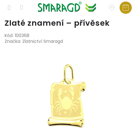
Přejít
Zlaté znamení – přívěsek
na
obsah
Kód:
100368
Značka:
Zlatnictví Smaragd