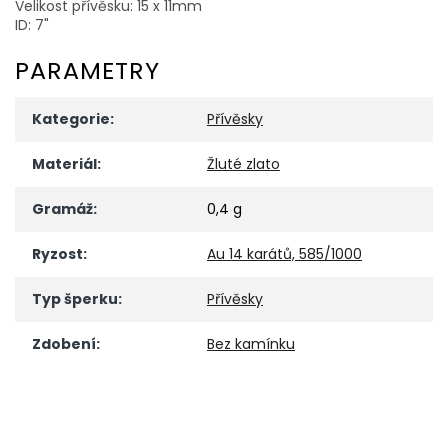
Velikost přívěsku: 15 x 11mm
ID: 7"
PARAMETRY
Kategorie
:
Přívěsky
Materiál
:
Žluté zlato
Gramáž
:
0,4 g
Ryzost
:
Au 14 karátů, 585/1000
Typ šperku
:
Přívěsky
Zdobení
:
Bez kamínku