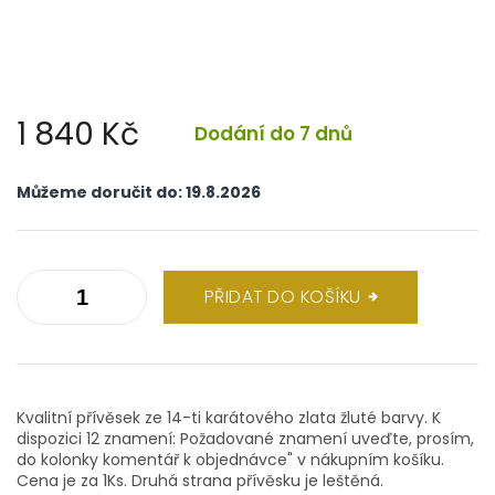
1 840 Kč
Dodání do 7 dnů
Měrná
cena:
Můžeme doručit do:
19.8.2026
PŘIDAT DO KOŠÍKU
Kvalitní přívěsek ze 14-ti karátového zlata žluté barvy. K
dispozici 12 znamení: Požadované znamení uveďte, prosím,
do kolonky komentář k objednávce" v nákupním košíku.
Cena je za 1Ks. Druhá strana přívěsku je leštěná.