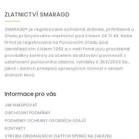
Z
á
ZLATNICTVÍ SMARAGD
p
a
t
SMARAGD® je registrovaná ochranná známka, přihlášená u
Úřadu průmyslového vlastnictví pod číslem 24 71 43. Naše
í
firma je registrovaná na Puncovním úřadu pod
identifikačním číslem 7250 a v naší firmě jsou pravidelně
prováděny kontroly za účelem dodržování povinností z
ustanovení puncovního zákona, vyhlášky č.363/2003 Sb.,
jakož i dalších předpisů upravujících činnost v oblasti
drahých kovů.
Informace pro vás
JAK NAKUPOVAT
OBCHODNÍ PODMÍNKY
PODMÍNKY OCHRANY OSOBNÍCH ÚDAJŮ
KONTAKTY
VÝROBA ORIGINÁLNÍCH ZLATÝCH ŠPERKŮ NA ZAKÁZKU