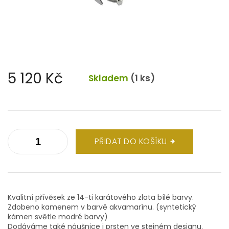
5 120 Kč
Skladem
(1 ks)
Měrná
cena:
PŘIDAT DO KOŠÍKU
Kvalitní přívěsek ze 14-ti karátového zlata bílé barvy.
Zdobeno kamenem v barvě akvamarínu. (syntetický
kámen světle modré barvy)
Dodáváme také náušnice i prsten ve stejném designu.