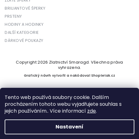
ZLATÉ ŠPERKY
BRILIANTOVÉ ŠPERKY
PRSTENY
HODINY A HODINKY
DALŠÍ KATEGORIE
DÁRKOVÉ POUKAZY
Copyright 2026
Zlatnictví Smaragd
. Všechna práva
vyhrazena.
Grafický návrh vytvořil a nakódoval
Shoptetak.cz
Tento web používá soubory cookie. Dalším
procházením tohoto webu vyjadřujete souhlas s
Vytvořil Shoptet
jejich používáním.. Více informací
zde
.
Nastavení
Podle zákona o evidenci tržeb je prodávající povinen vystavit
kupujícímu účtenku. Zároveň je povinen zaevidovat přijatou