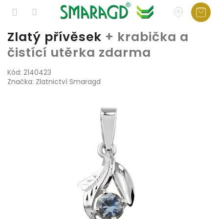
Přejít
Zlatý přívěsek
+ krabička a
na
čistící utěrka zdarma
obsah
Kód:
2140423
Značka:
Zlatnictví Smaragd