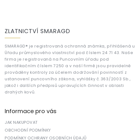
Z
á
ZLATNICTVÍ SMARAGD
p
a
t
SMARAGD® je registrovaná ochranná známka, přihlášená u
Úřadu průmyslového vlastnictví pod číslem 24 71 43. Naše
í
firma je registrovaná na Puncovním úřadu pod
identifikačním číslem 7250 a v naší firmě jsou pravidelně
prováděny kontroly za účelem dodržování povinností z
ustanovení puncovního zákona, vyhlášky č.363/2003 Sb.,
jakož i dalších předpisů upravujících činnost v oblasti
drahých kovů.
Informace pro vás
JAK NAKUPOVAT
OBCHODNÍ PODMÍNKY
PODMÍNKY OCHRANY OSOBNÍCH ÚDAJŮ