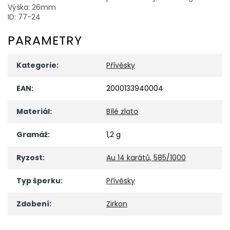
Výška: 26mm
ID: 77-24
PARAMETRY
Kategorie
:
Přívěsky
EAN
:
2000133940004
Materiál
:
Bílé zlato
Gramáž
:
1,2 g
Ryzost
:
Au 14 karátů, 585/1000
Typ šperku
:
Přívěsky
Zdobení
:
Zirkon