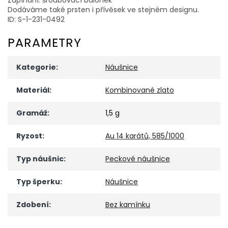
Dodáváme také prsten i přívěsek ve stejném designu.
ID: S-1-231-0492
PARAMETRY
Kategorie
:
Náušnice
Materiál
:
Kombinované zlato
Gramáž
:
1,5 g
Ryzost
:
Au 14 karátů, 585/1000
Typ náušnic
:
Peckové náušnice
Typ šperku
:
Náušnice
Zdobení
:
Bez kamínku