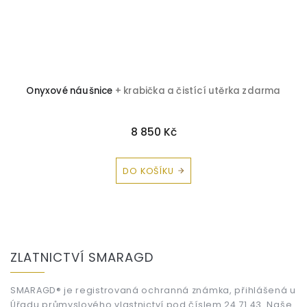
Onyxové náušnice
+ krabička a čistící utěrka zdarma
8 850 Kč
DO KOŠÍKU
Z
á
ZLATNICTVÍ SMARAGD
p
a
t
SMARAGD® je registrovaná ochranná známka, přihlášená u
Úřadu průmyslového vlastnictví pod číslem 24 71 43. Naše