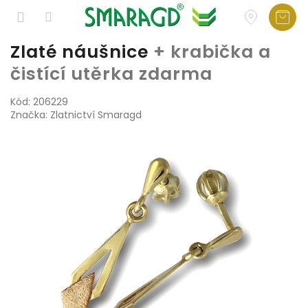
Přejít
Zlaté náušnice
+ krabička a
na
čistící utěrka zdarma
obsah
Kód:
206229
Značka:
Zlatnictví Smaragd