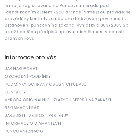
í
firma je registrovaná na Puncovním úřadu pod
identifikačním číslem 7250 a v naší firmě jsou pravidelně
prováděny kontroly za účelem dodržování povinností z
ustanovení puncovního zákona, vyhlášky č.363/2003 Sb.,
jakož i dalších předpisů upravujících činnost v oblasti
drahých kovů.
Informace pro vás
JAK NAKUPOVAT
OBCHODNÍ PODMÍNKY
PODMÍNKY OCHRANY OSOBNÍCH ÚDAJŮ
KONTAKTY
VÝROBA ORIGINÁLNÍCH ZLATÝCH ŠPERKŮ NA ZAKÁZKU
REKLAMAČNÍ ŘÁD
JAK ZJISTIT VELIKOST PRSTENU?
INFORMACE O DIAMANTECH
PUNCOVNÍ ZNAČKY