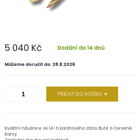
5 040 Kč
Dodání do 14 dnů
Měrná
cena:
Můžeme doručit do:
28.8.2026
PŘIDAT DO KOŠÍKU
Kvalitní náušnice ze 14-ti karátového zlata žluté a červené
barvy.
Zapínání: šroubovací balónek