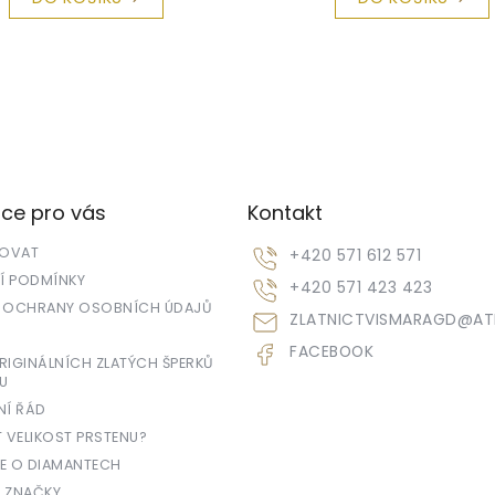
ce pro vás
Kontakt
POVAT
+420 571 612 571
 PODMÍNKY
+420 571 423 423
 OCHRANY OSOBNÍCH ÚDAJŮ
ZLATNICTVISMARAGD
@
AT
FACEBOOK
IGINÁLNÍCH ZLATÝCH ŠPERKŮ
U
NÍ ŘÁD
T VELIKOST PRSTENU?
E O DIAMANTECH
 ZNAČKY