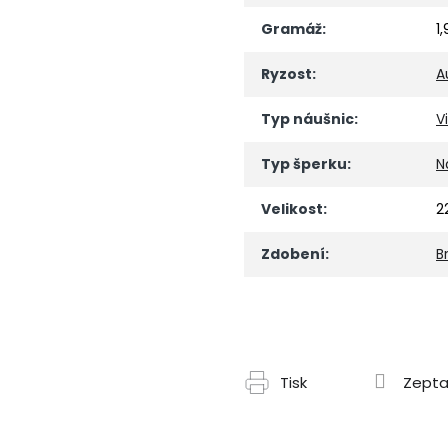
Gramáž
:
1
Ryzost
:
A
Typ náušnic
:
V
Typ šperku
:
N
Velikost
:
2
Zdobení
:
Br
Tisk
Zepta