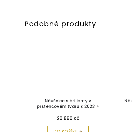
drým
Náušnice s brilianty v
Náu
istící
prstencovém tvaru Z 2023
+
krabička a čistící utěrka zdarma
20 890 Kč
DO KOŠÍKU