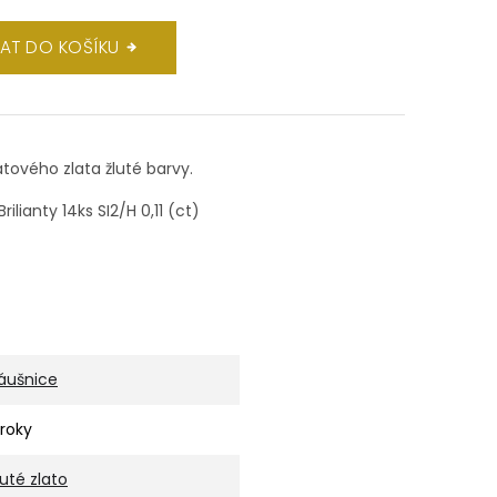
DAT DO KOŠÍKU
átového zlata žluté barvy.
ilianty 14ks SI2/H
0,11 (ct)
áušnice
 roky
luté zlato