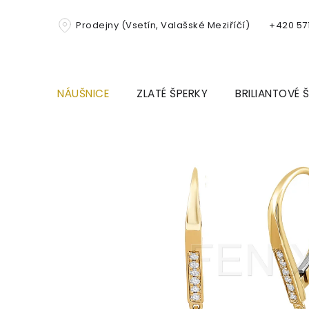
Přejít
na
Prodejny (Vsetín, Valašské Meziříčí)
+420 571
obsah
NÁUŠNICE
ZLATÉ ŠPERKY
BRILIANTOVÉ 