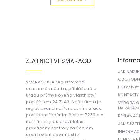
Z
á
p
a
Informa
ZLATNICTVÍ SMARAGD
t
í
JAK NAKU
OBCHODNÍ
SMARAGD® je registrovaná
PODMÍNKY
ochranná známka, přihlášená u
KONTAKTY
Úřadu průmyslového vlastnictví
pod číslem 24 71 43. Naše firma je
VÝROBA OR
NA ZAKÁZK
registrovaná na Puncovním úřadu
pod identifikačním číslem 7250 a v
REKLAMAČ
naší firmě jsou pravidelně
JAK ZJISTI
prováděny kontroly za účelem
INFORMAC
dodržování povinností z
PUNCOVNÍ