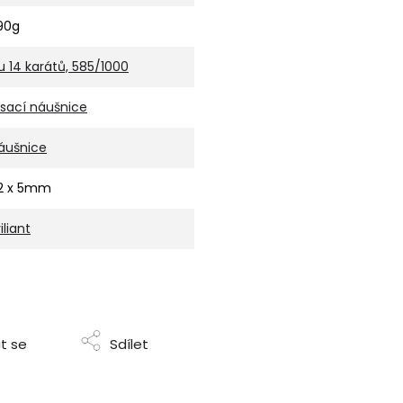
,90g
u 14 karátů, 585/1000
isací náušnice
áušnice
2 x 5mm
iliant
t se
Sdílet