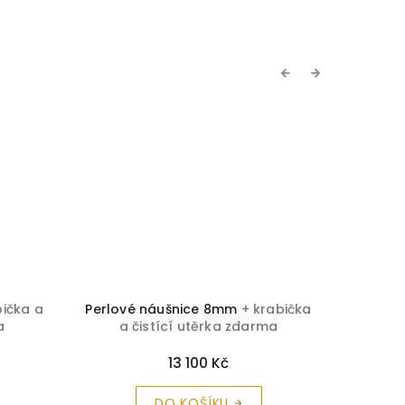
Previous
Next
TIP
bička a
Perlové náušnice 8mm
+ krabička
Zl
a
a čistící utěrka zdarma
ozdobe
krabičk
13 100 Kč
DO KOŠÍKU