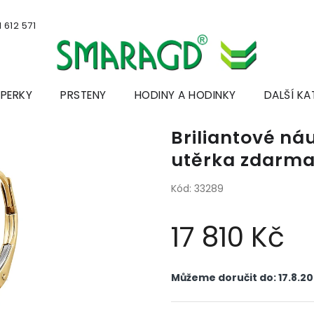
 612 571
ŠPERKY
PRSTENY
HODINY A HODINKY
DALŠÍ KA
Briliantové náu
utěrka zdarm
Kód:
33289
17 810 Kč
Měrná
cena:
Můžeme doručit do:
17.8.2