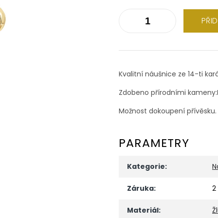
PŘI
Kvalitní náušnice ze 14-ti kar
Zdobeno přírodními kameny:Br
Možnost dokoupení přívěsku.
PARAMETRY
Kategorie
:
N
Záruka
:
2
Materiál
:
Ž