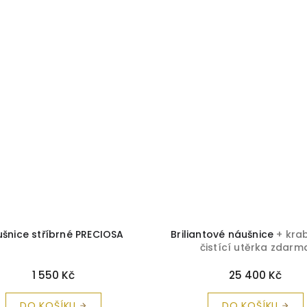
šnice stříbrné PRECIOSA
Briliantové náušnice
+ kra
čistící utěrka zdarm
1 550 Kč
25 400 Kč
DO KOŠÍKU
DO KOŠÍKU