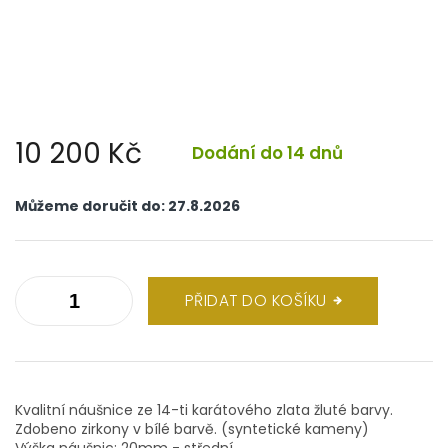
10 200 Kč
Dodání do 14 dnů
Měrná
cena:
Můžeme doručit do:
27.8.2026
PŘIDAT DO KOŠÍKU
Kvalitní náušnice ze 14-ti karátového zlata žluté barvy.
Zdobeno zirkony v bílé barvě. (syntetické kameny)
Výška náušnic: 20mm - střední