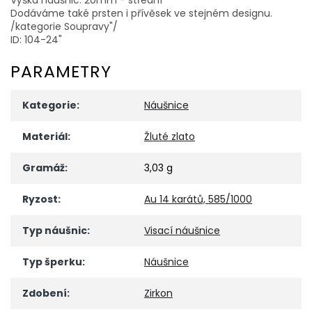
Dodáváme také prsten i přívěsek ve stejném designu.
/kategorie Soupravy"/
ID: 104-24"
PARAMETRY
Kategorie
:
Náušnice
Materiál
:
Žluté zlato
Gramáž
:
3,03 g
Ryzost
:
Au 14 karátů, 585/1000
Typ náušnic
:
Visací náušnice
Typ šperku
:
Náušnice
Zdobení
:
Zirkon