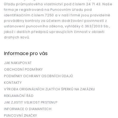
t
Úřadu průmyslového vlastnictví pod číslem 24 71 43. Naše
í
firma je registrovaná na Puncovním úřadu pod
identifikačním číslem 7250 a v naší firmě jsou pravidelně
prováděny kontroly za účelem dodržování povinností z
ustanovení puncovního zákona, vyhlášky č.363/2003 Sb.,
jakož i dalších předpisů upravujících činnost v oblasti
drahých kovů.
Informace pro vás
JAK NAKUPOVAT
OBCHODNÍ PODMÍNKY
PODMÍNKY OCHRANY OSOBNÍCH ÚDAJŮ
KONTAKTY
VÝROBA ORIGINÁLNÍCH ZLATÝCH ŠPERKŮ NA ZAKÁZKU
REKLAMAČNÍ ŘÁD
JAK ZJISTIT VELIKOST PRSTENU?
INFORMACE O DIAMANTECH
PUNCOVNÍ ZNAČKY