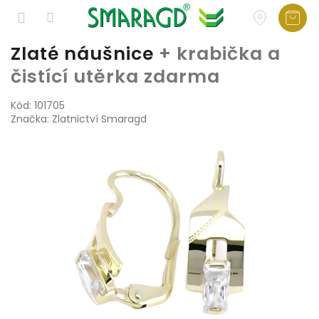
Přejít
Zlaté náušnice
+ krabička a
na
čistící utěrka zdarma
obsah
Kód:
101705
Značka:
Zlatnictví Smaragd