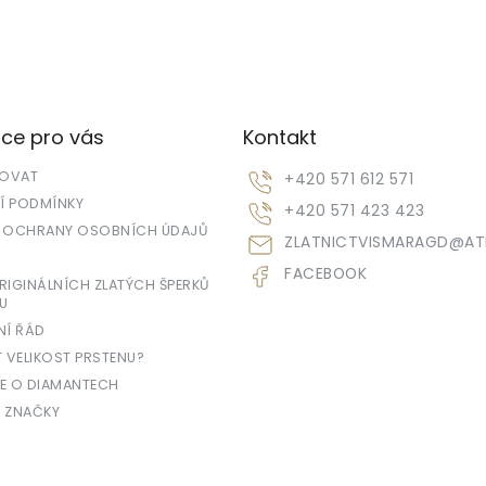
ce pro vás
Kontakt
POVAT
+420 571 612 571
 PODMÍNKY
+420 571 423 423
 OCHRANY OSOBNÍCH ÚDAJŮ
ZLATNICTVISMARAGD
@
AT
FACEBOOK
IGINÁLNÍCH ZLATÝCH ŠPERKŮ
U
NÍ ŘÁD
T VELIKOST PRSTENU?
E O DIAMANTECH
 ZNAČKY