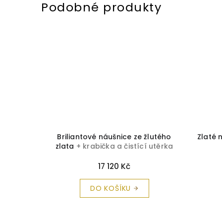
Safíry
+
Briliantové náušnice ze žlutého
Zlaté 
a zdarma
zlata
+ krabička a čistící utěrka
zdarma
17 120 Kč
DO KOŠÍKU