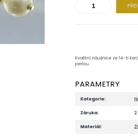
PŘI
Kvalitní náušnice ze 14-ti ka
perlou.
PARAMETRY
Kategorie
:
N
Záruka
:
2
Materiál
:
Ž