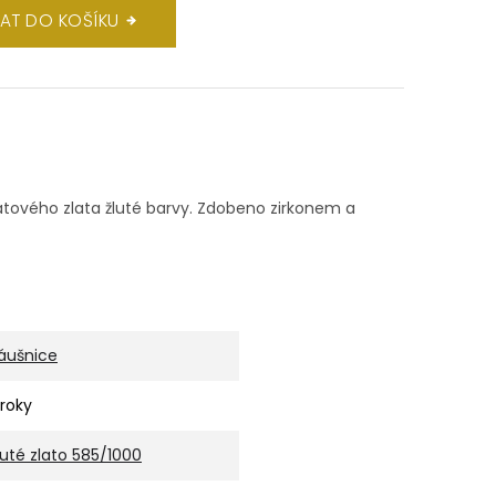
DAT DO KOŠÍKU
rátového zlata žluté barvy. Zdobeno zirkonem a
áušnice
 roky
luté zlato 585/1000