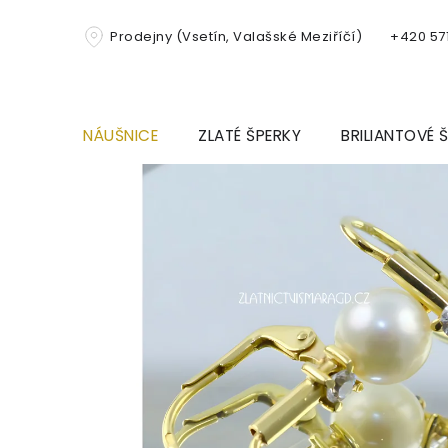
Přejít
na
Prodejny (Vsetín, Valašské Meziříčí)
+420 571
obsah
NÁUŠNICE
ZLATÉ ŠPERKY
BRILIANTOVÉ 