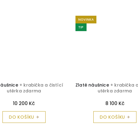
NOVINKA
TIP
náušnice
+ krabička a čistící
Zlaté náušnice
+ krabička a
utěrka zdarma
utěrka zdarma
10 200 Kč
8 100 Kč
DO KOŠÍKU
DO KOŠÍKU