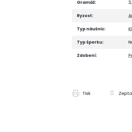
Gramáž
:
3
Ryzost
:
A
Typ náušnic
:
K
Typ šperku
:
N
Zdobení
:
P
Tisk
Zepta