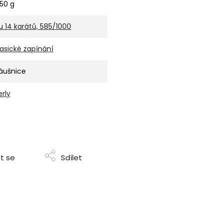
,50 g
u 14 karátů, 585/1000
lasické zapínání
áušnice
erly
t se
Sdílet