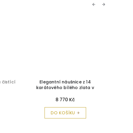
Previous
Next
 čistící
Elegantní náušnice z 14
Kouzel
karátového bílého zlata v
opálo
moderním tvaru
+ krabička a
č
čistící utěrka zdarma
8 770 Kč
DO KOŠÍKU