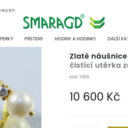
 612 571
ŠPERKY
PRSTENY
HODINY A HODINKY
DALŠÍ KA
Zlaté náušnice
čistící utěrka
Kód:
T600
10 600 Kč
Měrná
cena: