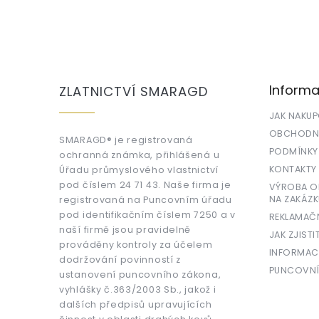
Z
á
p
a
Informa
ZLATNICTVÍ SMARAGD
t
í
JAK NAKU
OBCHODNÍ
SMARAGD® je registrovaná
PODMÍNKY
ochranná známka, přihlášená u
KONTAKTY
Úřadu průmyslového vlastnictví
pod číslem 24 71 43. Naše firma je
VÝROBA OR
NA ZAKÁZK
registrovaná na Puncovním úřadu
pod identifikačním číslem 7250 a v
REKLAMAČ
naší firmě jsou pravidelně
JAK ZJISTI
prováděny kontroly za účelem
INFORMAC
dodržování povinností z
PUNCOVNÍ
ustanovení puncovního zákona,
vyhlášky č.363/2003 Sb., jakož i
dalších předpisů upravujících