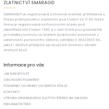
ZLATNICTVÍ SMARAGD
p
a
t
SMARAGD® je registrovaná ochranná známka, přihlášená u
Úřadu průmyslového vlastnictví pod číslem 24 71 43. Naše
í
firma je registrovaná na Puncovním úřadu pod
identifikačním číslem 7250 a v naší firmě jsou pravidelně
prováděny kontroly za účelem dodržování povinností z
ustanovení puncovního zákona, vyhlášky č.363/2003 Sb.,
jakož i dalších předpisů upravujících činnost v oblasti
drahých kovů.
Informace pro vás
JAK NAKUPOVAT
OBCHODNÍ PODMÍNKY
PODMÍNKY OCHRANY OSOBNÍCH ÚDAJŮ
KONTAKTY
VÝROBA ORIGINÁLNÍCH ZLATÝCH ŠPERKŮ NA ZAKÁZKU
REKLAMAČNÍ ŘÁD