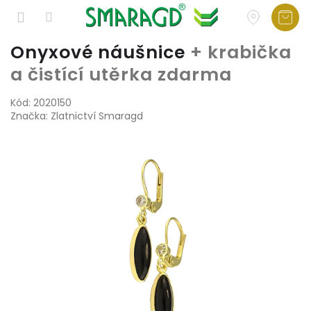
Přejít
Onyxové náušnice
+ krabička
na
a čistící utěrka zdarma
obsah
Kód:
2020150
Značka:
Zlatnictví Smaragd