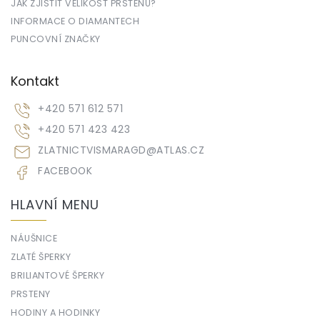
JAK ZJISTIT VELIKOST PRSTENU?
INFORMACE O DIAMANTECH
PUNCOVNÍ ZNAČKY
Kontakt
+420 571 612 571
+420 571 423 423
ZLATNICTVISMARAGD
@
ATLAS.CZ
FACEBOOK
HLAVNÍ MENU
NÁUŠNICE
ZLATÉ ŠPERKY
BRILIANTOVÉ ŠPERKY
PRSTENY
HODINY A HODINKY