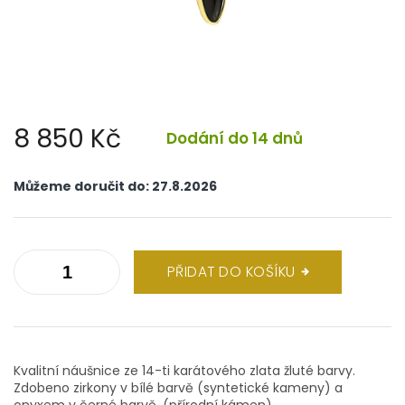
8 850 Kč
Dodání do 14 dnů
Měrná
cena:
Můžeme doručit do:
27.8.2026
PŘIDAT DO KOŠÍKU
Kvalitní náušnice ze 14-ti karátového zlata žluté barvy.
Zdobeno zirkony v bílé barvě (syntetické kameny) a
onyxem v černé barvě. (přírodní kámen)