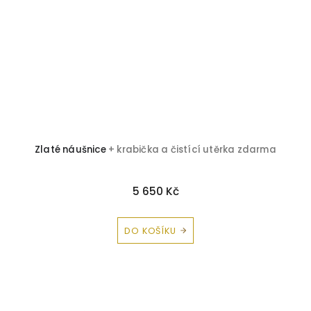
Zlaté náušnice
+ krabička a čistící utěrka zdarma
5 650 Kč
DO KOŠÍKU
Z
á