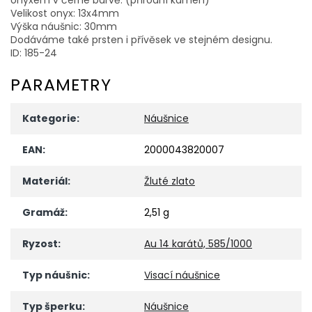
Velikost onyx: 13x4mm
Výška náušnic: 30mm
Dodáváme také prsten i přívěsek ve stejném designu.
ID: 185-24
PARAMETRY
Kategorie
:
Náušnice
EAN
:
2000043820007
Materiál
:
Žluté zlato
Gramáž
:
2,51 g
Ryzost
:
Au 14 karátů, 585/1000
Typ náušnic
:
Visací náušnice
Typ šperku
:
Náušnice