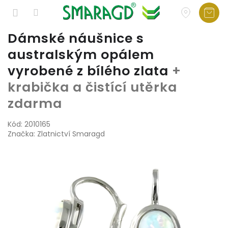
Přejít
Dámské náušnice s
na
australským opálem
obsah
vyrobené z bílého zlata
+
krabička a čistící utěrka
zdarma
Kód:
2010165
Značka:
Zlatnictví Smaragd