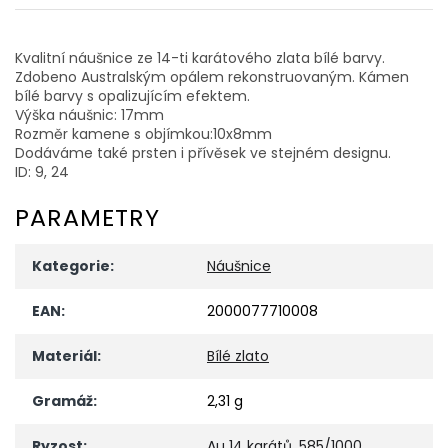
Kvalitní náušnice ze 14-ti karátového zlata bílé barvy.
Zdobeno Australským opálem rekonstruovaným. Kámen
bílé barvy s opalizujícím efektem.
Výška náušnic: 17mm
Rozměr kamene s objímkou:10x8mm
Dodáváme také prsten i přívěsek ve stejném designu.
ID: 9, 24
PARAMETRY
Kategorie
:
Náušnice
EAN
:
2000077710008
Materiál
:
Bílé zlato
Gramáž
:
2,31 g
Ryzost
:
Au 14 karátů, 585/1000