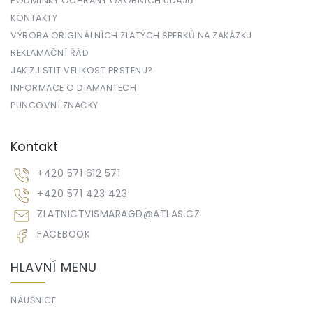
PODMÍNKY OCHRANY OSOBNÍCH ÚDAJŮ
KONTAKTY
VÝROBA ORIGINÁLNÍCH ZLATÝCH ŠPERKŮ NA ZAKÁZKU
REKLAMAČNÍ ŘÁD
JAK ZJISTIT VELIKOST PRSTENU?
INFORMACE O DIAMANTECH
PUNCOVNÍ ZNAČKY
Kontakt
+420 571 612 571
+420 571 423 423
ZLATNICTVISMARAGD
@
ATLAS.CZ
FACEBOOK
HLAVNÍ MENU
NÁUŠNICE