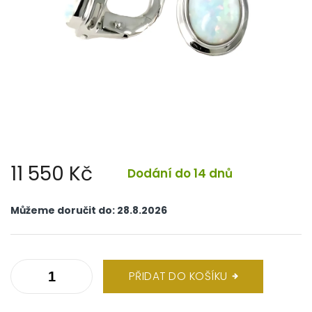
11 550 Kč
Dodání do 14 dnů
Měrná
cena:
Můžeme doručit do:
28.8.2026
PŘIDAT DO KOŠÍKU