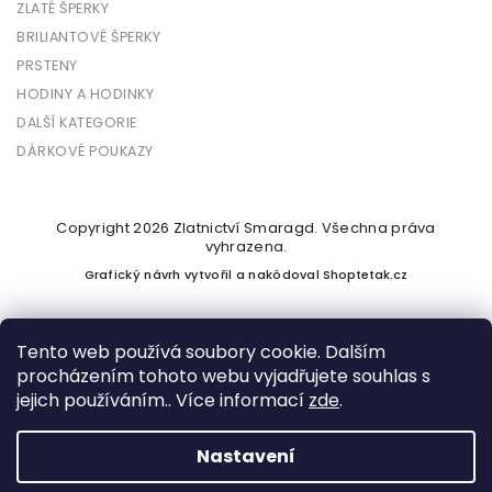
ZLATÉ ŠPERKY
BRILIANTOVÉ ŠPERKY
PRSTENY
HODINY A HODINKY
DALŠÍ KATEGORIE
DÁRKOVÉ POUKAZY
Copyright 2026
Zlatnictví Smaragd
. Všechna práva
vyhrazena.
Grafický návrh vytvořil a nakódoval
Shoptetak.cz
Tento web používá soubory cookie. Dalším
procházením tohoto webu vyjadřujete souhlas s
Vytvořil Shoptet
jejich používáním.. Více informací
zde
.
Nastavení
Podle zákona o evidenci tržeb je prodávající povinen vystavit
kupujícímu účtenku. Zároveň je povinen zaevidovat přijatou