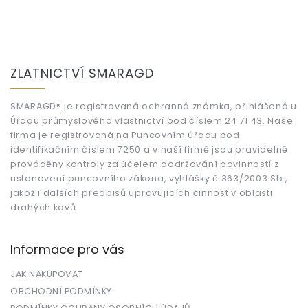
Z
á
ZLATNICTVÍ SMARAGD
p
a
t
SMARAGD® je registrovaná ochranná známka, přihlášená u
Úřadu průmyslového vlastnictví pod číslem 24 71 43. Naše
í
firma je registrovaná na Puncovním úřadu pod
identifikačním číslem 7250 a v naší firmě jsou pravidelně
prováděny kontroly za účelem dodržování povinností z
ustanovení puncovního zákona, vyhlášky č.363/2003 Sb.,
jakož i dalších předpisů upravujících činnost v oblasti
drahých kovů.
Informace pro vás
JAK NAKUPOVAT
OBCHODNÍ PODMÍNKY