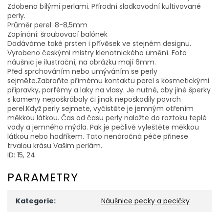
Zdobeno bílými perlami. Přírodní sladkovodní kultivované
perly.
Průměr perel: 8-8,5mm
Zapínání: šroubovací balónek
Dodáváme také prsten i přívěsek ve stejném designu.
Vyrobeno českými mistry klenotnického umění. Foto
náušnic je ilustrační, na obrázku mají 6mm.
Před sprchováním nebo umýváním se perly
sejměte.Zabraňte přímému kontaktu perel s kosmetickými
přípravky, parfémy a laky na vlasy. Je nutné, aby jiné šperky
s kameny nepoškrábaly či jinak nepoškodily povrch
perel.Když perly sejmete, vyčistěte je jemným otřením
měkkou látkou. Čas od času perly naložte do roztoku teplé
vody a jemného mýdla. Pak je pečlivě vyleštěte měkkou
látkou nebo hadříkem. Tato nenáročná péče přinese
trvalou krásu Vašim perlám.
ID: 15, 24
PARAMETRY
Kategorie
:
Náušnice pecky a pecičky