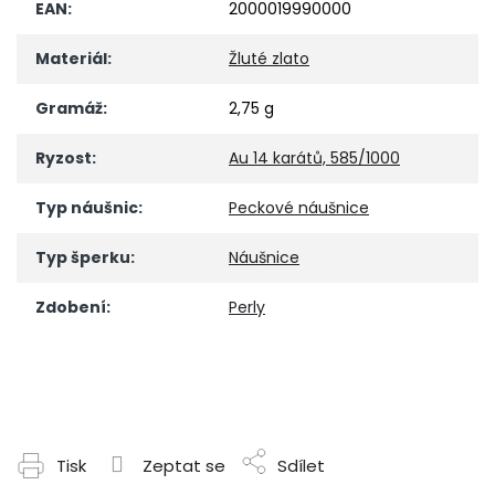
EAN
:
2000019990000
Materiál
:
Žluté zlato
Gramáž
:
2,75 g
Ryzost
:
Au 14 karátů, 585/1000
Typ náušnic
:
Peckové náušnice
Typ šperku
:
Náušnice
Zdobení
:
Perly
Tisk
Zeptat se
Sdílet