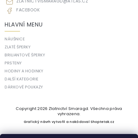
ZLATNICTVISMARAGD
@
ATLAS.CZ
FACEBOOK
HLAVNÍ MENU
NÁUŠNICE
ZLATÉ ŠPERKY
BRILIANTOVÉ ŠPERKY
PRSTENY
HODINY A HODINKY
DALŠÍ KATEGORIE
DÁRKOVÉ POUKAZY
Copyright 2026
Zlatnictví Smaragd
. Všechna práva
vyhrazena.
Grafický návrh vytvořil a nakódoval
Shoptetak.cz