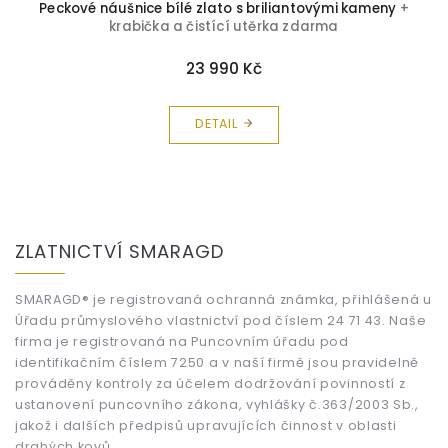
ka
Peckové náušnice bílé zlato s briliantovými kameny
+
P
krabička a čistící utěrka zdarma
23 990 Kč
DETAIL
Z
á
ZLATNICTVÍ SMARAGD
p
a
t
SMARAGD® je registrovaná ochranná známka, přihlášená u
Úřadu průmyslového vlastnictví pod číslem 24 71 43. Naše
í
firma je registrovaná na Puncovním úřadu pod
identifikačním číslem 7250 a v naší firmě jsou pravidelně
prováděny kontroly za účelem dodržování povinností z
ustanovení puncovního zákona, vyhlášky č.363/2003 Sb.,
jakož i dalších předpisů upravujících činnost v oblasti
drahých kovů.