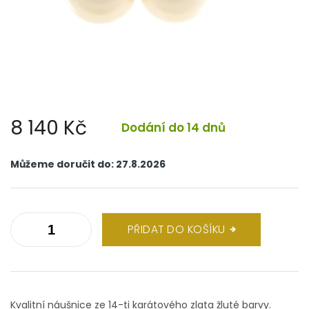
8 140 Kč
Dodání do 14 dnů
Měrná
cena:
Můžeme doručit do:
27.8.2026
PŘIDAT DO KOŠÍKU
Kvalitní náušnice ze 14-ti karátového zlata žluté barvy.