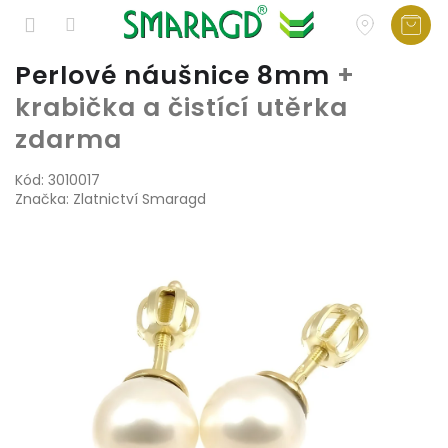
Přejít
Perlové náušnice 8mm
+
na
krabička a čistící utěrka
obsah
zdarma
Kód:
3010017
Značka:
Zlatnictví Smaragd