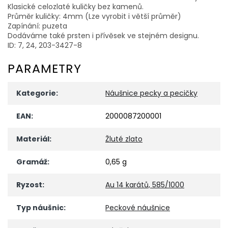
Klasické celozlaté kuličky bez kamenů.
Průměr kuličky: 4mm (Lze vyrobit i větší průměr)
Zapínání: puzeta
Dodáváme také prsten i přívěsek ve stejném designu.
ID: 7, 24, 203-3427-8
PARAMETRY
Kategorie
:
Náušnice pecky a pecičky
EAN
:
2000087200001
Materiál
:
Žluté zlato
Gramáž
:
0,65 g
Ryzost
:
Au 14 karátů, 585/1000
Typ náušnic
:
Peckové náušnice