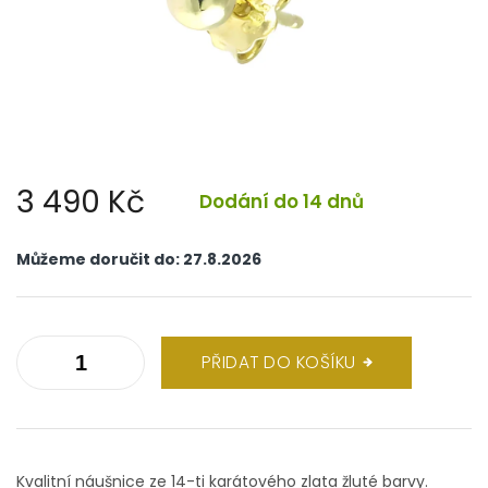
3 490 Kč
Dodání do 14 dnů
Měrná
cena:
Můžeme doručit do:
27.8.2026
PŘIDAT DO KOŠÍKU
Kvalitní náušnice ze 14-ti karátového zlata žluté barvy.