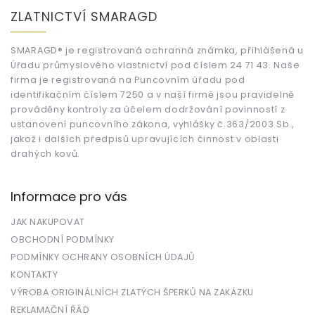
á
ZLATNICTVÍ SMARAGD
p
a
t
SMARAGD® je registrovaná ochranná známka, přihlášená u
Úřadu průmyslového vlastnictví pod číslem 24 71 43. Naše
í
firma je registrovaná na Puncovním úřadu pod
identifikačním číslem 7250 a v naší firmě jsou pravidelně
prováděny kontroly za účelem dodržování povinností z
ustanovení puncovního zákona, vyhlášky č.363/2003 Sb.,
jakož i dalších předpisů upravujících činnost v oblasti
drahých kovů.
Informace pro vás
JAK NAKUPOVAT
OBCHODNÍ PODMÍNKY
PODMÍNKY OCHRANY OSOBNÍCH ÚDAJŮ
KONTAKTY
VÝROBA ORIGINÁLNÍCH ZLATÝCH ŠPERKŮ NA ZAKÁZKU
REKLAMAČNÍ ŘÁD