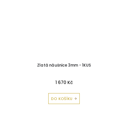
a
Zlatá náušnice 3mm - 1KUS
P
1 670 Kč
DO KOŠÍKU
Z