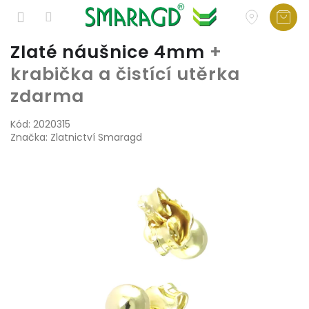
Přejít
Zlaté náušnice 4mm
+
na
krabička a čistící utěrka
obsah
zdarma
Kód:
2020315
Značka:
Zlatnictví Smaragd