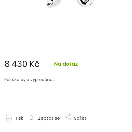
8 430 Kč
Na dotaz
Měrná
cena:
Položka byla vyprodána…
Tisk
Zeptat se
Sdílet