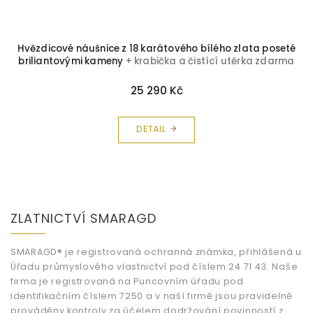
a
Hvězdicové náušnice z 18 karátového bílého zlata poseté
briliantovými kameny
+ krabička a čistící utěrka zdarma
25 290 Kč
DETAIL
Z
á
ZLATNICTVÍ SMARAGD
p
a
t
SMARAGD® je registrovaná ochranná známka, přihlášená u
Úřadu průmyslového vlastnictví pod číslem 24 71 43. Naše
í
firma je registrovaná na Puncovním úřadu pod
identifikačním číslem 7250 a v naší firmě jsou pravidelně
prováděny kontroly za účelem dodržování povinností z