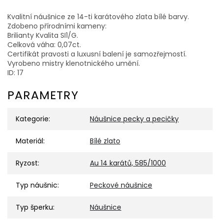
Kvalitní náušnice ze 14-ti karátového zlata bílé barvy.
Zdobeno přírodními kameny:
Brilianty Kvalita SI1/G.
Celková váha: 0,07ct.
Certifikát pravosti a luxusní balení je samozřejmostí.
Vyrobeno mistry klenotnického umění.
ID: 17
PARAMETRY
Kategorie
:
Náušnice pecky a pecičky
Materiál
:
Bílé zlato
Ryzost
:
Au 14 karátů, 585/1000
Typ náušnic
:
Peckové náušnice
Typ šperku
:
Náušnice