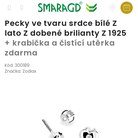
Přejít
Pecky ve tvaru srdce bílé Z
na
lato Z dobené brilianty Z 1925
obsah
+ krabička a čistící utěrka
zdarma
Kód:
300189
Značka:
Zodiax