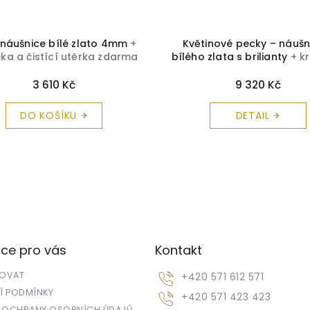
 náušnice bílé zlato 4mm
+
Květinové pecky – náušn
čka a čistící utěrka zdarma
bílého zlata s brilianty
+ k
a čistící utěrka zdar
3 610 Kč
9 320 Kč
DO KOŠÍKU
DETAIL
ce pro vás
Kontakt
POVAT
+420 571 612 571
 PODMÍNKY
+420 571 423 423
 OCHRANY OSOBNÍCH ÚDAJŮ