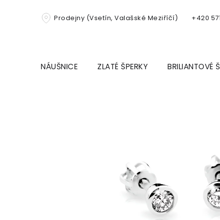
Přejít
na
Prodejny (Vsetín, Valašské Meziříčí)
+420 571
obsah
NÁUŠNICE
ZLATÉ ŠPERKY
BRILIANTOVÉ 