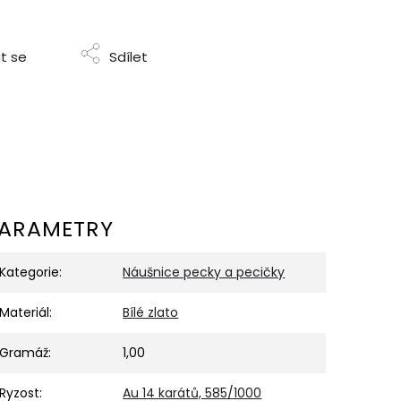
t se
Sdílet
ARAMETRY
Kategorie
:
Náušnice pecky a pecičky
Materiál
:
Bílé zlato
Gramáž
:
1,00
Ryzost
:
Au 14 karátů, 585/1000