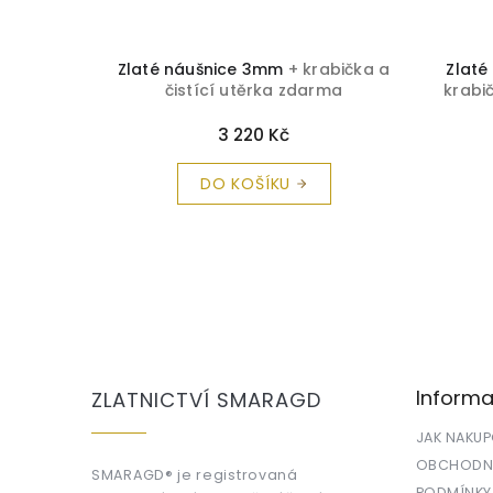
ve tvaru
Zlaté náušnice 3mm
+ krabička a
Zlaté
Z 1988
+
čistící utěrka zdarma
krabi
a zdarma
3 220 Kč
DO KOŠÍKU
Z
á
p
a
Informa
ZLATNICTVÍ SMARAGD
t
í
JAK NAKU
OBCHODNÍ
SMARAGD® je registrovaná
PODMÍNKY