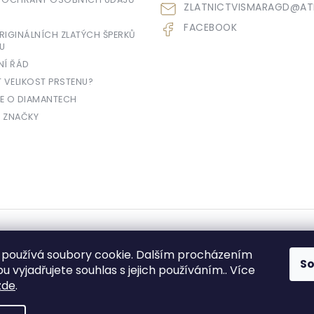
ZLATNICTVISMARAGD
@
AT
FACEBOOK
IGINÁLNÍCH ZLATÝCH ŠPERKŮ
U
NÍ ŘÁD
T VELIKOST PRSTENU?
E O DIAMANTECH
 ZNAČKY
yhrazena.
používá soubory cookie. Dalším procházením
S
 vyjadřujete souhlas s jejich používáním.. Více
zde
.
e prodávající povinen vystavit kupujícímu účtenku. Zároveň je povinen zae