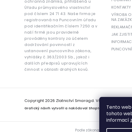
ochranná známka, přihlášená u
KONTAKTY
Úřadu průmyslového vlastnictví
pod číslem 24 71 43. Naše firma je
VÝROBA OR
NA ZAKÁZK
registrovaná na Puncovním úřadu
pod identifikačním číslem 7250 a v
REKLAMAČ
naší firmě jsou pravidelně
JAK ZJISTI
prováděny kontroly za účelem
INFORMAC
dodržování povinností z
PUNCOVNÍ
ustanovení puncovního zákona,
vyhlášky č.363/2003 Sb., jakož i
dalších předpisů upravujících
činnost v oblasti drahých kovů.
Copyright 2026
Zlatnictví Smaragd
. Všechna práva v
Tento web 
Grafický návrh vytvořil a nakódoval
Shoptetak.cz
tohoto webu
informací
Podle zákona o evidenci tržeb j