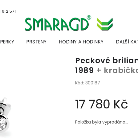
 612 571
ŠPERKY
PRSTENY
HODINY A HODINKY
DALŠÍ KA
Peckové brilian
1989
+ krabičk
Kód:
300187
17 780 Kč
Měrná
cena:
Položka byla vyprodána…