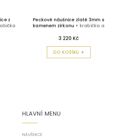
ice z
Peckové náušnice zlaté 3mm s
Zlaté n
rabička
kamenem zirkonu
+ krabička a
ma
čistící utěrka zdarma
3 220 Kč
DO KOŠÍKU
HLAVNÍ MENU
NÁUŠNICE