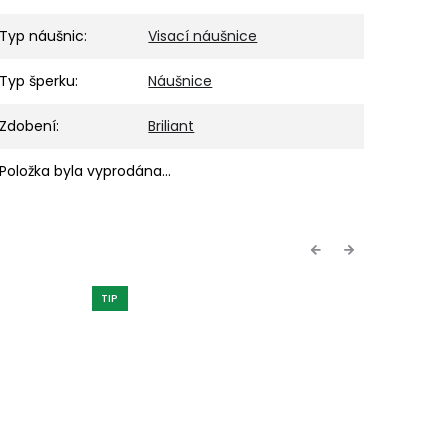
Typ náušnic
:
Visací náušnice
Typ šperku
:
Náušnice
Zdobení
:
Briliant
Položka byla vyprodána…
Previous
Next
TIP
NOVINKA
TIP