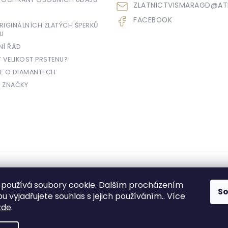
ZLATNICTVISMARAGD
@
AT
FACEBOOK
IGINÁLNÍCH ZLATÝCH ŠPERKŮ
U
NÍ ŘÁD
T VELIKOST PRSTENU?
E O DIAMANTECH
 ZNAČKY
yhrazena.
používá soubory cookie. Dalším procházením
S
 vyjadřujete souhlas s jejich používáním.. Více
zde
.
e prodávající povinen vystavit kupujícímu účtenku. Zároveň je povinen zae