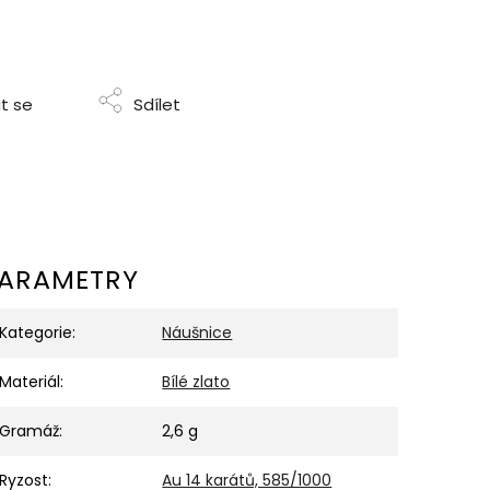
t se
Sdílet
ARAMETRY
Kategorie
:
Náušnice
Materiál
:
Bílé zlato
Gramáž
:
2,6 g
Ryzost
:
Au 14 karátů, 585/1000