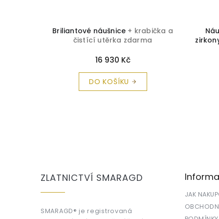
zlato s
Briliantové náušnice
+ krabička a
Náu
abička a
čistící utěrka zdarma
zirko
rma
16 930 Kč
DO KOŠÍKU
Z
á
p
a
Informa
ZLATNICTVÍ SMARAGD
t
í
JAK NAKU
OBCHODNÍ
SMARAGD® je registrovaná
PODMÍNKY