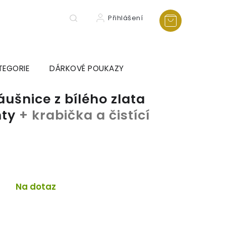
Přihlášení
TEGORIE
DÁRKOVÉ POUKAZY
ušnice z bílého zlata
nty
+ krabička a čistící
a
Na dotaz