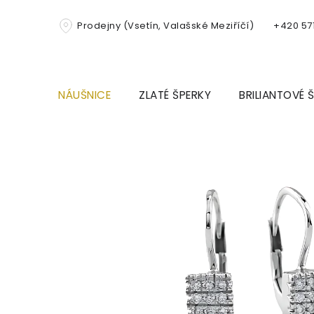
Přejít
na
Prodejny (Vsetín, Valašské Meziříčí)
+420 571
obsah
NÁUŠNICE
ZLATÉ ŠPERKY
BRILIANTOVÉ 