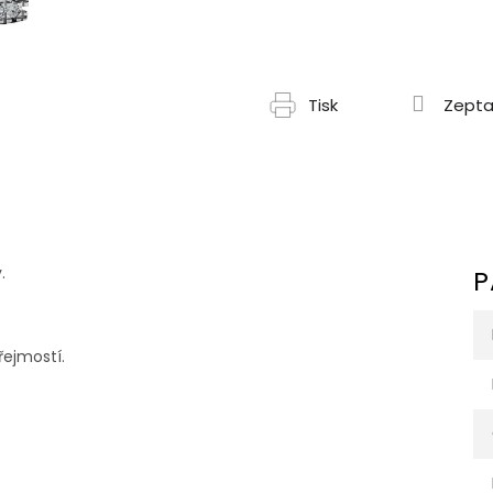
Tisk
Zepta
.
P
řejmostí.