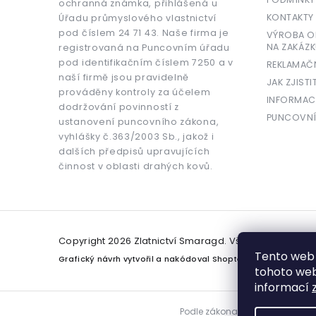
ochranná známka, přihlášená u
KONTAKTY
Úřadu průmyslového vlastnictví
pod číslem 24 71 43. Naše firma je
VÝROBA OR
NA ZAKÁZK
registrovaná na Puncovním úřadu
pod identifikačním číslem 7250 a v
REKLAMAČ
naší firmě jsou pravidelně
JAK ZJISTI
prováděny kontroly za účelem
INFORMAC
dodržování povinností z
PUNCOVNÍ
ustanovení puncovního zákona,
vyhlášky č.363/2003 Sb., jakož i
dalších předpisů upravujících
činnost v oblasti drahých kovů.
Copyright 2026
Zlatnictví Smaragd
. Všechna práva v
Tento web 
Grafický návrh vytvořil a nakódoval
Shoptetak.cz
tohoto webu
informací
Podle zákona o evidenci tržeb j