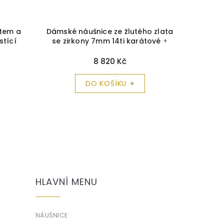
tem a
Dámské náušnice ze žlutého zlata
Náušnic
stící
se zirkony 7mm 14ti karátové
+
páskem
krabička a čistící utěrka zdarma
č
8 820 Kč
DO KOŠÍKU
HLAVNÍ MENU
NÁUŠNICE