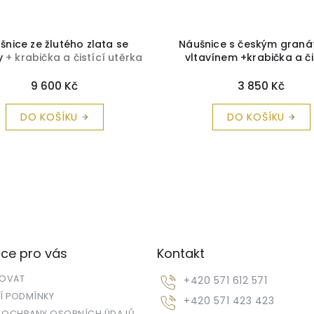
šnice ze žlutého zlata se
Náušnice s českým graná
ny
+ krabička a čistící utěrka
vltavínem +krabička a či
zdarma
utěrka zdarma
9 600 Kč
3 850 Kč
DO KOŠÍKU
DO KOŠÍKU
ce pro vás
Kontakt
POVAT
+420 571 612 571
 PODMÍNKY
+420 571 423 423
 OCHRANY OSOBNÍCH ÚDAJŮ