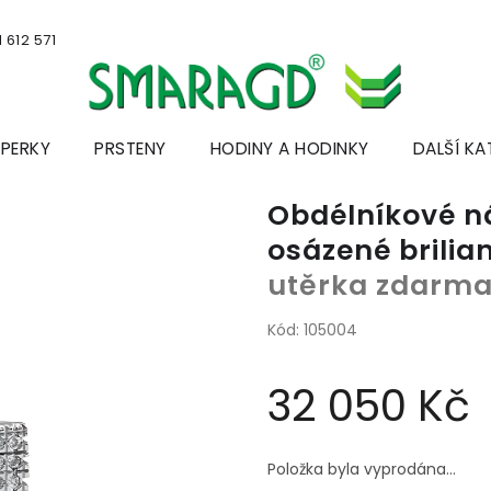
 612 571
ŠPERKY
PRSTENY
HODINY A HODINKY
DALŠÍ KA
Obdélníkové ná
osázené brilia
utěrka zdarm
Kód:
105004
32 050 Kč
Měrná
cena:
Položka byla vyprodána…