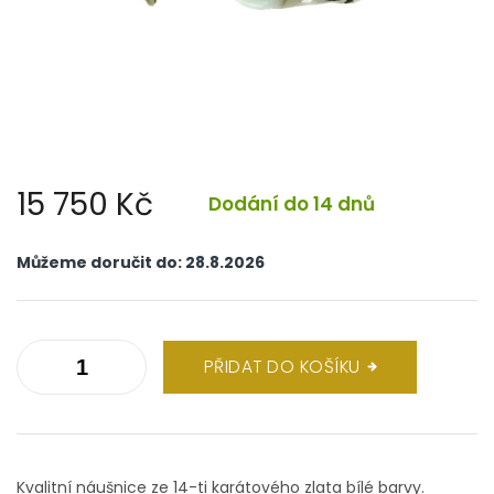
15 750 Kč
Dodání do 14 dnů
Měrná
cena:
Můžeme doručit do:
28.8.2026
PŘIDAT DO KOŠÍKU
Kvalitní náušnice ze 14-ti karátového zlata bílé barvy.