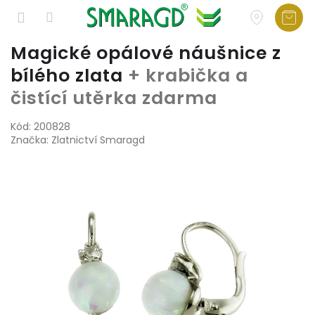
Přejít
Magické opálové náušnice z
na
bílého zlata
+ krabička a
obsah
čistící utěrka zdarma
Kód:
200828
Značka:
Zlatnictví Smaragd