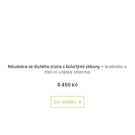
Náušnice ze žlutého zlata s kulatými zirkony
+ krabička a
čistící utěrka zdarma
9 450 Kč
DO KOŠÍKU
Z