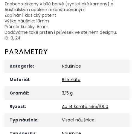
Zdobeno zirkony v bílé barvě (syntetické kameny) a
Australským opálem rekonstruovaným.
Zapínání: klasický patent
Výška náušnic: 18mm
Průměr kuličky: 8mm
Dodáváme také prsten i přívěsek ve stejném designu.
ID: 9, 24
PARAMETRY
Kategorie
:
Náušnice
Materiál
:
Bílé zlato
Gramáž
:
3,15 g
Ryzost
:
Au 14 karátů, 585/1000
Typ náušnic
:
Visací náušnice
Typ šperku
:
Náušnice