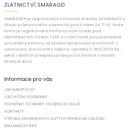
á
ZLATNICTVÍ SMARAGD
p
a
t
SMARAGD® je registrovaná ochranná známka, přihlášená u
Úřadu průmyslového vlastnictví pod číslem 24 71 43. Naše
í
firma je registrovaná na Puncovním úřadu pod
identifikačním číslem 7250 a v naší firmě jsou pravidelně
prováděny kontroly za účelem dodržování povinností z
ustanovení puncovního zákona, vyhlášky č.363/2003 Sb.,
jakož i dalších předpisů upravujících činnost v oblasti
drahých kovů.
Informace pro vás
JAK NAKUPOVAT
OBCHODNÍ PODMÍNKY
PODMÍNKY OCHRANY OSOBNÍCH ÚDAJŮ
KONTAKTY
VÝROBA ORIGINÁLNÍCH ZLATÝCH ŠPERKŮ NA ZAKÁZKU
REKLAMAČNÍ ŘÁD