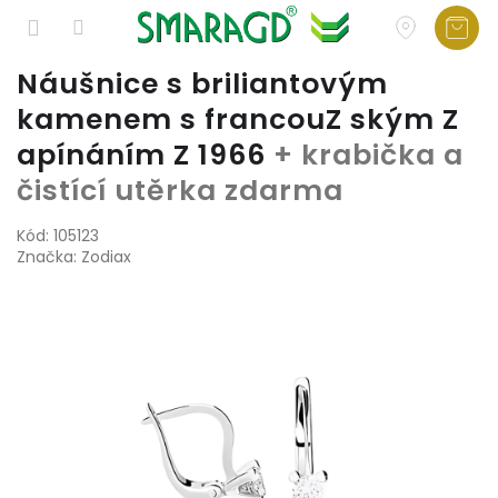
Přejít
Náušnice s briliantovým
na
kamenem s francouZ ským Z
obsah
apínáním Z 1966
+ krabička a
čistící utěrka zdarma
Kód:
105123
Značka:
Zodiax