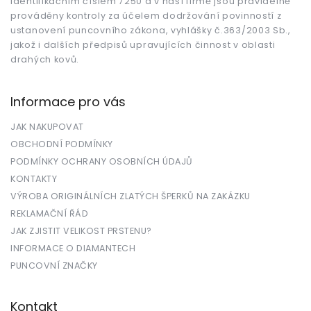
identifikačním číslem 7250 a v naší firmě jsou pravidelně
prováděny kontroly za účelem dodržování povinností z
ustanovení puncovního zákona, vyhlášky č.363/2003 Sb.,
jakož i dalších předpisů upravujících činnost v oblasti
drahých kovů.
Informace pro vás
JAK NAKUPOVAT
OBCHODNÍ PODMÍNKY
PODMÍNKY OCHRANY OSOBNÍCH ÚDAJŮ
KONTAKTY
VÝROBA ORIGINÁLNÍCH ZLATÝCH ŠPERKŮ NA ZAKÁZKU
REKLAMAČNÍ ŘÁD
JAK ZJISTIT VELIKOST PRSTENU?
INFORMACE O DIAMANTECH
PUNCOVNÍ ZNAČKY
Kontakt