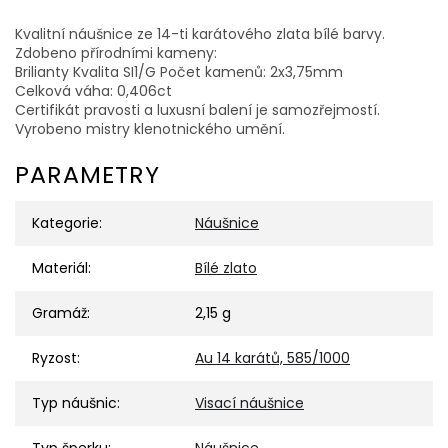
Kvalitní náušnice ze 14-ti karátového zlata bílé barvy.
Zdobeno přírodními kameny:
Brilianty Kvalita SI1/G Počet kamenů: 2x3,75mm
Celková váha: 0,406ct
Certifikát pravosti a luxusní balení je samozřejmostí.
Vyrobeno mistry klenotnického umění.
PARAMETRY
Kategorie
:
Náušnice
Materiál
:
Bílé zlato
Gramáž
:
2,15 g
Ryzost
:
Au 14 karátů, 585/1000
Typ náušnic
:
Visací náušnice