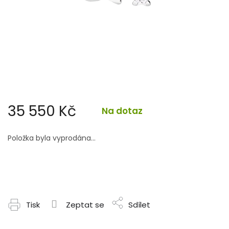
35 550 Kč
Na dotaz
Měrná
cena:
Položka byla vyprodána…
Tisk
Zeptat se
Sdílet