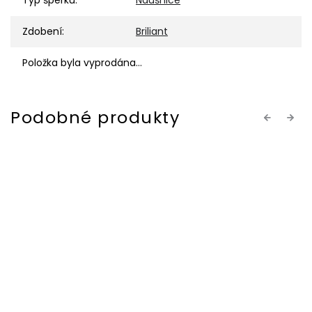
Typ šperku
:
Náušnice
Zdobení
:
Briliant
Položka byla vyprodána…
Previous
Next