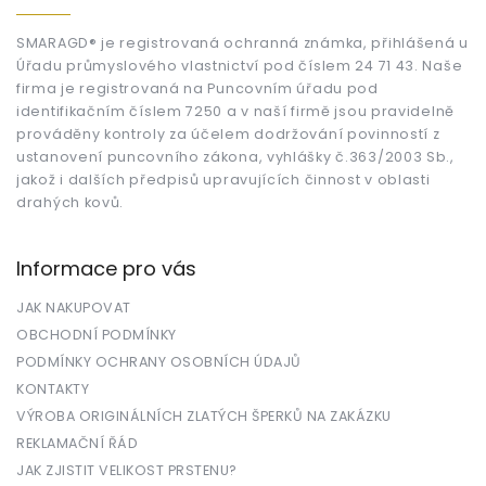
p
a
t
SMARAGD® je registrovaná ochranná známka, přihlášená u
Úřadu průmyslového vlastnictví pod číslem 24 71 43. Naše
í
firma je registrovaná na Puncovním úřadu pod
identifikačním číslem 7250 a v naší firmě jsou pravidelně
prováděny kontroly za účelem dodržování povinností z
ustanovení puncovního zákona, vyhlášky č.363/2003 Sb.,
jakož i dalších předpisů upravujících činnost v oblasti
drahých kovů.
Informace pro vás
JAK NAKUPOVAT
OBCHODNÍ PODMÍNKY
PODMÍNKY OCHRANY OSOBNÍCH ÚDAJŮ
KONTAKTY
VÝROBA ORIGINÁLNÍCH ZLATÝCH ŠPERKŮ NA ZAKÁZKU
REKLAMAČNÍ ŘÁD
JAK ZJISTIT VELIKOST PRSTENU?