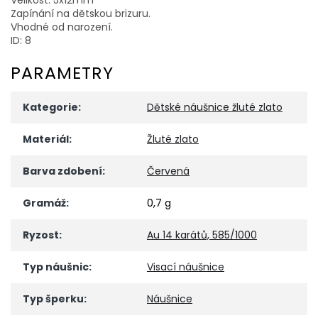
Zapínání na dětskou brizuru.
Vhodné od narození.
ID: 8
PARAMETRY
Kategorie
:
Dětské náušnice žluté zlato
Materiál
:
Žluté zlato
Barva zdobení
:
Červená
Gramáž
:
0,7 g
Ryzost
:
Au 14 karátů, 585/1000
Typ náušnic
:
Visací náušnice
Typ šperku
:
Náušnice