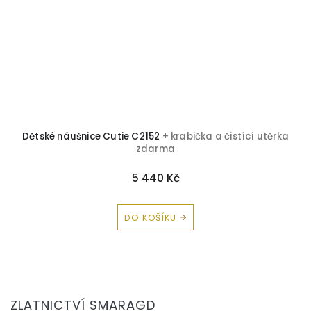
Dětské náušnice Cutie C2152
+ krabička a čistící utěrka
zdarma
5 440 Kč
DO KOŠÍKU
Z
á
ZLATNICTVÍ SMARAGD