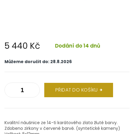
5 440 Kč
Dodání do 14 dnů
Měrná
cena:
Můžeme doručit do:
28.8.2026
PŘIDAT DO KOŠÍKU
Kvalitní náušnice ze 14-ti karátového zlata žluté barvy.
Zdobeno zirkony v červené barvě. (syntetické kameny)
Velikost: 5x12mm