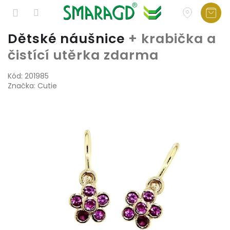
Přejít
Dětské náušnice
+ krabička a
na
čistící utěrka zdarma
obsah
Kód:
201985
Značka:
Cutie