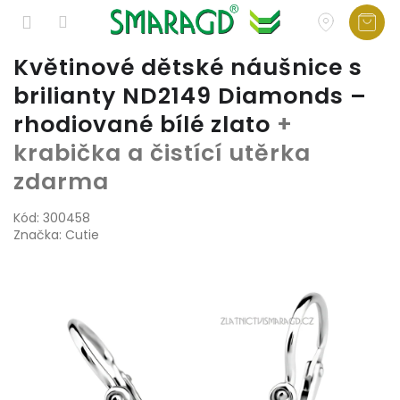
Přejít
Květinové dětské náušnice s
na
brilianty ND2149 Diamonds –
obsah
rhodiované bílé zlato
+
krabička a čistící utěrka
zdarma
Kód:
300458
Značka:
Cutie