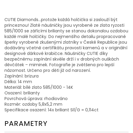
CUTIE Diamonds...protože každá holčička si zaslouží být
princeznou! Zlaté náušničky jsou vyrobené ze zlata ryzosti
585/1000 se zářícími brilianty se stanou dokonalou ozdobou
každé malé holčičky. Do nejmenšího detailu propracované
šperky vyrobené zkušenými zlatníky v České Republice jsou
dodávány včetně certifikátu pravosti kamenů a v originální
designové dárkové krabičce. Náušničky CUTIE díky
bezpečnému zapínání skvěle drží i v drobných ouškách
děvčátek – miminek. Fotografie je zvětšena pro lepší
názornost. Určeno pro děti již od narození.
Zapínání: brizura
Délka: 14 mm
Materiál: bílé zlato 585/1000 - 14K
Osazení: brilianty
Povrchová úprava: rhodiováno
Rozměr: ozdoby 5,8x5,2 mm
Specifikace osazení: 14x briliant SI1/G = 0,114ct
PARAMETRY