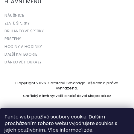
HLAVNÍ MENU
NÁUŠNICE
ZLATÉ ŠPERKY
BRILIANTOVÉ ŠPERKY
PRSTENY
HODINY A HODINKY
DALŠÍ KATEGORIE
DÁRKOVÉ POUKAZY
Copyright 2026
Zlatnictví Smaragd
. Všechna práva
vyhrazena.
Grafický návrh vytvořil a nakódoval
Shoptetak.cz
Tento web používá soubory cookie. Dalším
procházením tohoto webu vyjadřujete souhlas s
Vytvořil Shoptet
jejich používáním.. Více informací
zde
.