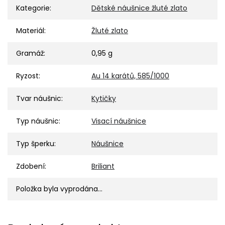
Kategorie
:
Dětské náušnice žluté zlato
Materiál
:
Žluté zlato
Gramáž
:
0,95 g
Ryzost
:
Au 14 karátů, 585/1000
Tvar náušnic
:
Kytičky
Typ náušnic
:
Visací náušnice
Typ šperku
:
Náušnice
Zdobení
:
Briliant
Položka byla vyprodána…