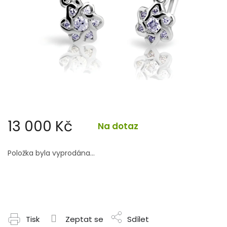
13 000 Kč
Na dotaz
Měrná
cena:
Položka byla vyprodána…
Tisk
Zeptat se
Sdílet