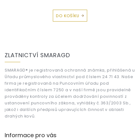
DO KOŠÍKU
Z
á
ZLATNICTVÍ SMARAGD
p
a
t
SMARAGD® je registrovaná ochranná známka, přihlášená u
Úřadu průmyslového vlastnictví pod číslem 24 71 43. Naše
í
firma je registrovaná na Puncovním úřadu pod
identifikačním číslem 7250 a v naší firmě jsou pravidelně
prováděny kontroly za účelem dodržování povinností z
ustanovení puncovního zákona, vyhlášky č.363/2003 Sb.,
jakož i dalších předpisů upravujících činnost v oblasti
drahých kovů.
Informace pro vás