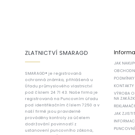
Z
á
p
a
Informa
ZLATNICTVÍ SMARAGD
t
í
JAK NAKU
OBCHODNÍ
SMARAGD® je registrovaná
PODMÍNKY
ochranná známka, přihlášená u
KONTAKTY
Úřadu průmyslového vlastnictví
pod číslem 24 71 43. Naše firma je
VÝROBA OR
NA ZAKÁZK
registrovaná na Puncovním úřadu
pod identifikačním číslem 7250 a v
REKLAMAČ
naší firmě jsou pravidelně
JAK ZJISTI
prováděny kontroly za účelem
INFORMAC
dodržování povinností z
PUNCOVNÍ
ustanovení puncovního zákona,