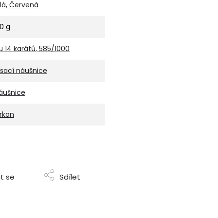
lá
,
Červená
10 g
u 14 karátů, 585/1000
isací náušnice
áušnice
irkon
t se
Sdílet