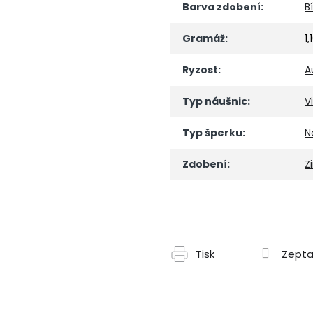
Barva zdobení
:
Bí
Gramáž
:
1,
Ryzost
:
A
Typ náušnic
:
V
Typ šperku
:
N
Zdobení
:
Z
Tisk
Zepta