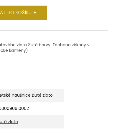
DAT DO KOŠÍKU
rátového zlata žluté barvy. Zdobeno zirkony v
etické kameny)
ětské náušnice žluté zlato
000090610002
luté zlato