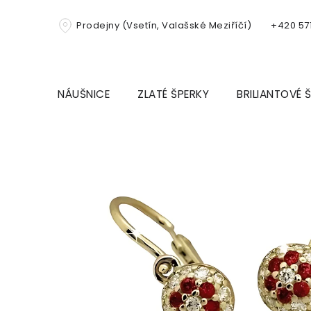
Přejít
na
Prodejny (Vsetín, Valašské Meziříčí)
+420 571
obsah
NÁUŠNICE
ZLATÉ ŠPERKY
BRILIANTOVÉ 