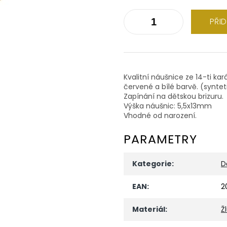
PŘI
Kvalitní náušnice ze 14-ti ka
červené a bílé barvě. (synt
Zapínání na dětskou brizuru.
Výška náušnic: 5,5x13mm
Vhodné od narození.
PARAMETRY
Kategorie
:
D
EAN
:
2
Materiál
:
Ž