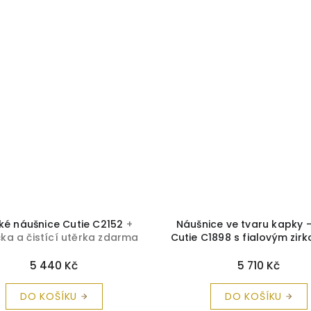
ké náušnice Cutie C2152
+
Náušnice ve tvaru kapky –
čka a čistící utěrka zdarma
Cutie C1898 s fialovým zi
krabička a čistící utěrka
5 440 Kč
5 710 Kč
DO KOŠÍKU
DO KOŠÍKU