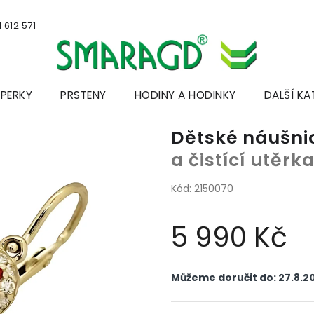
 612 571
ŠPERKY
PRSTENY
HODINY A HODINKY
DALŠÍ KA
Dětské náušni
a čistící utěr
Kód:
2150070
5 990 Kč
Měrná
cena:
Můžeme doručit do:
27.8.2