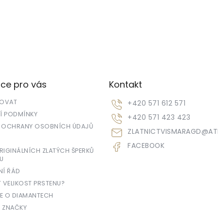
ce pro vás
Kontakt
POVAT
+420 571 612 571
 PODMÍNKY
+420 571 423 423
 OCHRANY OSOBNÍCH ÚDAJŮ
ZLATNICTVISMARAGD
@
AT
FACEBOOK
IGINÁLNÍCH ZLATÝCH ŠPERKŮ
U
NÍ ŘÁD
T VELIKOST PRSTENU?
E O DIAMANTECH
 ZNAČKY