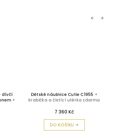
Previous
Next
 dívčí
Dětské náušnice Cutie C1955
+
Dětsk
rkonem
+
krabička a čistící utěrka zdarma
krabičk
 zdarma
7 360 Kč
DO KOŠÍKU