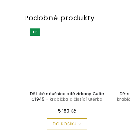
TIP
C1943
+
Dětské náušnice bílé zirkony Cutie
Děts
a zdarma
C1945
+ krabička a čistící utěrka
krabi
zdarma
5 180 Kč
DO KOŠÍKU