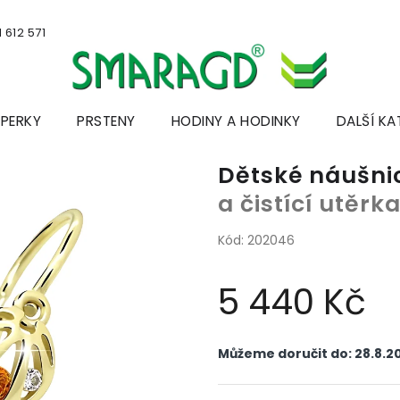
 612 571
ŠPERKY
PRSTENY
HODINY A HODINKY
DALŠÍ KA
Dětské náušni
a čistící utěr
Kód:
202046
5 440 Kč
Měrná
cena:
Můžeme doručit do:
28.8.2