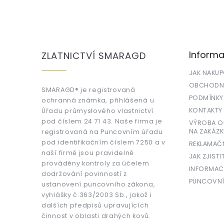
Z
á
p
a
Informa
ZLATNICTVÍ SMARAGD
t
í
JAK NAKU
OBCHODNÍ
SMARAGD® je registrovaná
PODMÍNKY
ochranná známka, přihlášená u
KONTAKTY
Úřadu průmyslového vlastnictví
pod číslem 24 71 43. Naše firma je
VÝROBA OR
NA ZAKÁZK
registrovaná na Puncovním úřadu
pod identifikačním číslem 7250 a v
REKLAMAČ
naší firmě jsou pravidelně
JAK ZJISTI
prováděny kontroly za účelem
INFORMAC
dodržování povinností z
PUNCOVNÍ
ustanovení puncovního zákona,
vyhlášky č.363/2003 Sb., jakož i
dalších předpisů upravujících
činnost v oblasti drahých kovů.