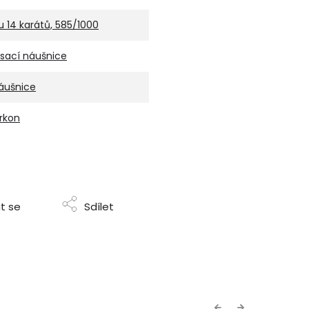
u 14 karátů, 585/1000
isací náušnice
áušnice
irkon
t se
Sdílet
Previous
Next