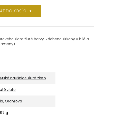
DAT DO KOŠÍKU
átového zlata žluté barvy. Zdobeno zirkony v bílé a
 kameny)
ětské náušnice žluté zlato
luté zlato
lá
,
Oranžová
,97 g