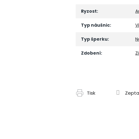
Ryzost
:
A
Typ náušnic
:
V
Typ šperku
:
N
Zdobení
:
Z
Tisk
Zepta