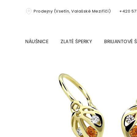
Přejít
na
Prodejny (Vsetín, Valašské Meziříčí)
+420 571
obsah
NÁUŠNICE
ZLATÉ ŠPERKY
BRILIANTOVÉ 