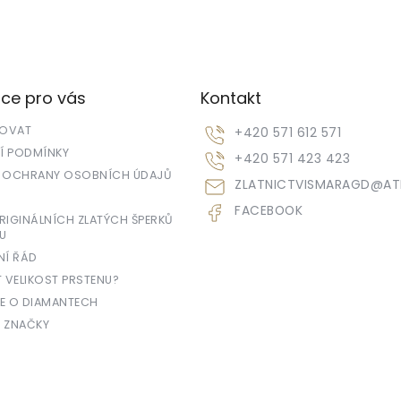
ce pro vás
Kontakt
POVAT
+420 571 612 571
 PODMÍNKY
+420 571 423 423
 OCHRANY OSOBNÍCH ÚDAJŮ
ZLATNICTVISMARAGD
@
AT
FACEBOOK
IGINÁLNÍCH ZLATÝCH ŠPERKŮ
U
NÍ ŘÁD
T VELIKOST PRSTENU?
E O DIAMANTECH
 ZNAČKY