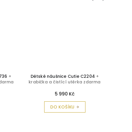
1736
+
Dětské náušnice Cutie C2204
+
Dětsk
 zdarma
krabička a čistící utěrka zdarma
krabičk
5 990 Kč
DO KOŠÍKU