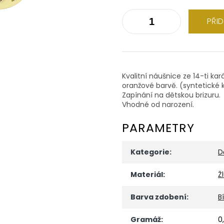
PŘI
Kvalitní náušnice ze 14-ti kar
oranžové barvě. (syntetické
Zapínání na dětskou brizuru.
Vhodné od narození.
PARAMETRY
Kategorie
:
D
Materiál
:
Ž
Barva zdobení
:
Bí
Gramáž
:
0