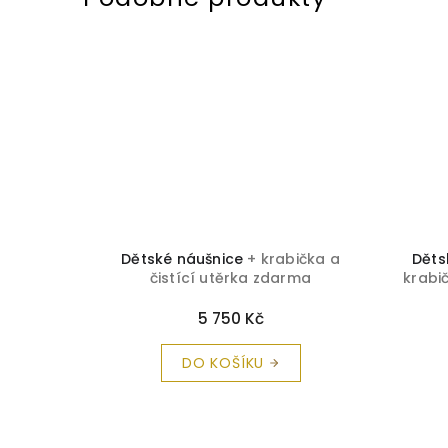
ntové
Dětské náušnice
+ krabička a
Děts
ND1984
čistící utěrka zdarma
krabi
čistící
5 750 Kč
DO KOŠÍKU