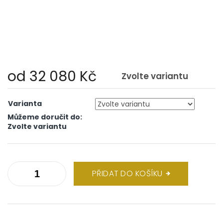
od
32 080 Kč
Zvolte variantu
Měrná
cena:
Varianta
Můžeme doručit do:
Zvolte variantu
PŘIDAT DO KOŠÍKU