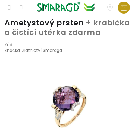
Přejít
Ametystový prsten
+ krabička
na
a čistící utěrka zdarma
obsah
Kód:
Značka:
Zlatnictví Smaragd