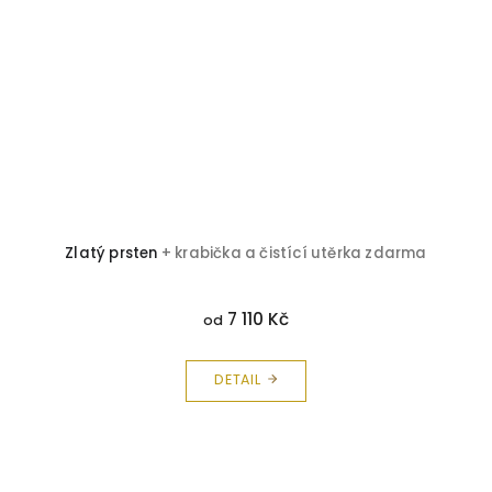
Zlatý prsten
+ krabička a čistící utěrka zdarma
7 110 Kč
od
DETAIL
Z