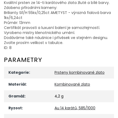
Kvalitní prsten ze 14-ti karátového zlata žluté a bílé barvy.
Zdobeno přírodními kameny:
Brilianty SI1/H 55ks/0,25ct AMETYST - výrazná fialová barva
1ks/6,24ct
Průměr: 13mm
Certifikát pravosti a luxusní balení je samozřejmostí.
Vyrobeno mistry klenotnického umění.
Dodáváme také náušnice i přívěsek ve stejném designu.
Zvolte prosím velikost v tabulce.
ID: 8
PARAMETRY
Kategorie
:
Prsteny kombinované zlato
Materiál
:
Kombinované zlato
Gramáž
:
4,2 g
Ryzost
:
Au 14 karátů, 585/1000