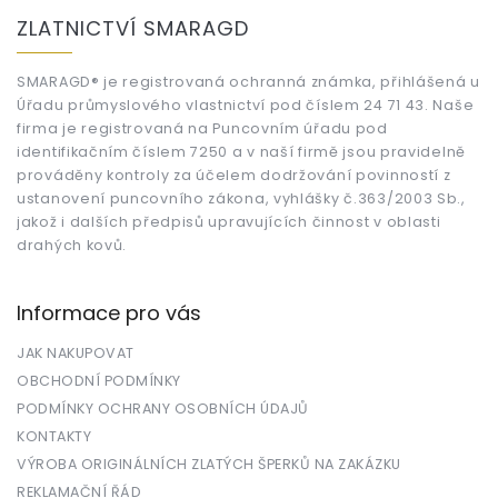
á
ZLATNICTVÍ SMARAGD
p
a
t
SMARAGD® je registrovaná ochranná známka, přihlášená u
Úřadu průmyslového vlastnictví pod číslem 24 71 43. Naše
í
firma je registrovaná na Puncovním úřadu pod
identifikačním číslem 7250 a v naší firmě jsou pravidelně
prováděny kontroly za účelem dodržování povinností z
ustanovení puncovního zákona, vyhlášky č.363/2003 Sb.,
jakož i dalších předpisů upravujících činnost v oblasti
drahých kovů.
Informace pro vás
JAK NAKUPOVAT
OBCHODNÍ PODMÍNKY
PODMÍNKY OCHRANY OSOBNÍCH ÚDAJŮ
KONTAKTY
VÝROBA ORIGINÁLNÍCH ZLATÝCH ŠPERKŮ NA ZAKÁZKU
REKLAMAČNÍ ŘÁD