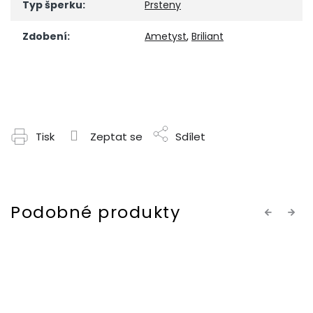
Typ šperku
:
Prsteny
Zdobení
:
Ametyst
,
Briliant
Tisk
Zeptat se
Sdílet
Previous
Next