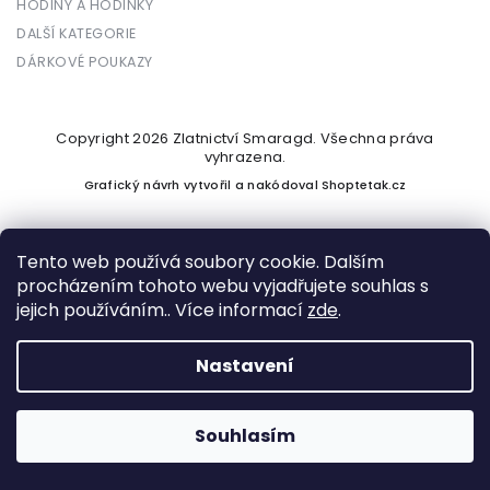
HODINY A HODINKY
DALŠÍ KATEGORIE
DÁRKOVÉ POUKAZY
Copyright 2026
Zlatnictví Smaragd
. Všechna práva
vyhrazena.
Grafický návrh vytvořil a nakódoval
Shoptetak.cz
Tento web používá soubory cookie. Dalším
procházením tohoto webu vyjadřujete souhlas s
Vytvořil Shoptet
jejich používáním.. Více informací
zde
.
Nastavení
Podle zákona o evidenci tržeb je prodávající povinen vystavit
kupujícímu účtenku. Zároveň je povinen zaevidovat přijatou
tržbu u správce daně online; v případě technického výpadku
Souhlasím
pak nejpozději do 48 hodin.